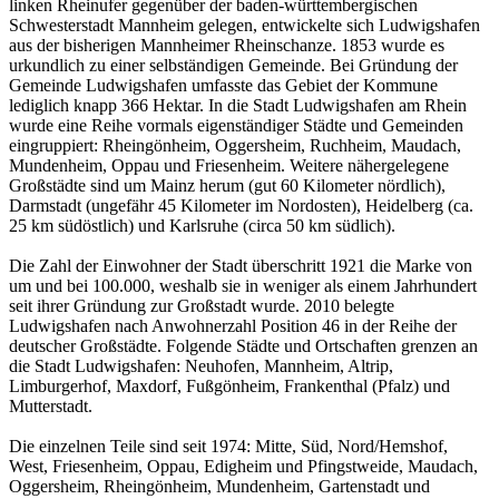
linken Rheinufer gegenüber der baden-württembergischen
Schwesterstadt Mannheim gelegen, entwickelte sich Ludwigshafen
aus der bisherigen Mannheimer Rheinschanze. 1853 wurde es
urkundlich zu einer selbständigen Gemeinde. Bei Gründung der
Gemeinde Ludwigshafen umfasste das Gebiet der Kommune
lediglich knapp 366 Hektar. In die Stadt Ludwigshafen am Rhein
wurde eine Reihe vormals eigenständiger Städte und Gemeinden
eingruppiert: Rheingönheim, Oggersheim, Ruchheim, Maudach,
Mundenheim, Oppau und Friesenheim. Weitere nähergelegene
Großstädte sind um Mainz herum (gut 60 Kilometer nördlich),
Darmstadt (ungefähr 45 Kilometer im Nordosten), Heidelberg (ca.
25 km südöstlich) und Karlsruhe (circa 50 km südlich).
Die Zahl der Einwohner der Stadt überschritt 1921 die Marke von
um und bei 100.000, weshalb sie in weniger als einem Jahrhundert
seit ihrer Gründung zur Großstadt wurde. 2010 belegte
Ludwigshafen nach Anwohnerzahl Position 46 in der Reihe der
deutscher Großstädte. Folgende Städte und Ortschaften grenzen an
die Stadt Ludwigshafen: Neuhofen, Mannheim, Altrip,
Limburgerhof, Maxdorf, Fußgönheim, Frankenthal (Pfalz) und
Mutterstadt.
Die einzelnen Teile sind seit 1974: Mitte, Süd, Nord/Hemshof,
West, Friesenheim, Oppau, Edigheim und Pfingstweide, Maudach,
Oggersheim, Rheingönheim, Mundenheim, Gartenstadt und