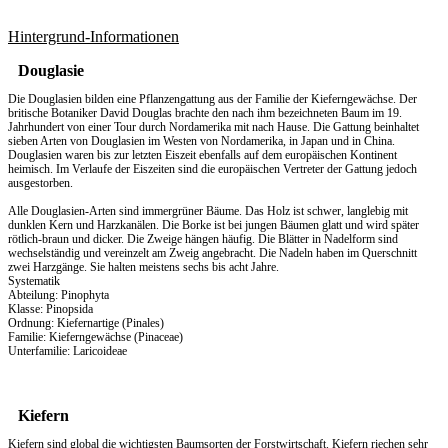
Hintergrund-Informationen
Douglasie
Die Douglasien bilden eine Pflanzengattung aus der Familie der Kieferngewächse. Der
britische Botaniker David Douglas brachte den nach ihm bezeichneten Baum im 19.
Jahrhundert von einer Tour durch Nordamerika mit nach Hause. Die Gattung beinhaltet
sieben Arten von Douglasien im Westen von Nordamerika, in Japan und in China.
Douglasien waren bis zur letzten Eiszeit ebenfalls auf dem europäischen Kontinent
heimisch. Im Verlaufe der Eiszeiten sind die europäischen Vertreter der Gattung jedoch
ausgestorben.
Alle Douglasien-Arten sind immergrüner Bäume. Das Holz ist schwer, langlebig mit
dunklen Kern und Harzkanälen. Die Borke ist bei jungen Bäumen glatt und wird später
rötlich-braun und dicker. Die Zweige hängen häufig. Die Blätter in Nadelform sind
wechselständig und vereinzelt am Zweig angebracht. Die Nadeln haben im Querschnitt
zwei Harzgänge. Sie halten meistens sechs bis acht Jahre.
Systematik
Abteilung: Pinophyta
Klasse: Pinopsida
Ordnung: Kiefernartige (Pinales)
Familie: Kieferngewächse (Pinaceae)
Unterfamilie: Laricoideae
Kiefern
Kiefern sind global die wichtigsten Baumsorten der Forstwirtschaft. Kiefern riechen sehr