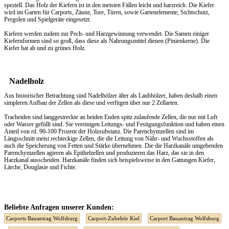
speziell. Das
Holz
der Kiefern ist in den meisten Fällen leicht und harzreich. Die Kiefer
wird im Garten für Carports, Zäune, Tore, Türen, sowie Gartenelemente, Sichtschutz,
Pergolen und Spielgeräte eingesetzt.
Kiefern werden zudem zur Pech- und Harzgewinnung verwendet. Die Samen einiger
Kiefernformen sind so groß, dass diese als Nahrungsmittel dienen (Pinienkerne). Die
Kiefer hat ab und zu grünes Holz.
Nadelholz
Aus historischer Betrachtung sind Nadelhölzer älter als Laubhölzer, haben deshalb einen
simpleren Aufbau der Zellen als diese und verfügen über nur 2 Zellarten.
Tracheiden sind langgestreckte an beiden Enden spitz zulaufende Zellen, die nur mit Luft
oder Wasser gefüllt sind. Sie vereinigen Leitungs- und Festigungsfunktion und haben einen
Anteil von rd. 90-100 Prozent der Holzsubstanz. Die Parenchymzellen sind im
Längsschnitt meist rechteckige Zellen, die die Leitung von Nähr- und Wuchsstoffen als
auch die Speicherung von Fetten und Stärke übernehmen. Die die Harzkanäle umgebenden
Parenchymzellen agieren als Epithelzellen und produzieren das Harz, das sie in den
Harzkanal ausscheiden. Harzkanäle finden sich beispielsweise in den Gattungen Kiefer,
Lärche, Douglasie und Fichte.
Beliebte Anfragen unserer Kunden:
Carports Bauantrag Wolfsburg
Carport-Zubehör Kiel
Carport Bauantrag Wolfsburg