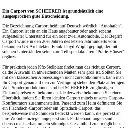
Ein Carport von SCHEERER ist grundsätzlich eine
ausgesprochen gute Entscheidung.
Die Bezeichnung Carport heißt auf Deutsch wörtlich "Autohafen".
Ein Carport ist ein an ein Haus angebauter oder auch separat
aufgestellter Unterstand für ein oder zwei Automobile. Der Begriff
Carport wurde in den 20er Jahren des letzten Jahrhunderts vom
bekannten US-Architekten Frank Lloyd Wright geprägt, der mit
solchen Unterständen seine zum Teil spektakulären "Prärie-Häuser"
ergänzte.
Für praktisch jeden Kfz-Stellplatz findet man das richtige Carport,
da die Auswahl an abweichenden Maßen sehr groß ist. Sollten Sie
mit den klassischen Abmessungen nicht zurechtkommen, kann man
Ihr
Carport
genau auf den zur Verfügung stehenden Platz anfertigen.
Weil Sonderproduktionen sind bei SCHEERER zu günstigen
Einkaufspreisen zu bekommen. Idealerweise bekommen Sie einen
Überblick, indem Sie Ihren idealen Carport mittels unseres Carport-
Konfigurators zusammenstellen. Passend zum Heim definieren Sie
ein Flachdach-Carport oder ein Spitzdach-Carport, das
beispielsweise mit Schindeln bedeckt werden kann, die perfekt an
ihre Wohnheimziegel angepasst sind. Farbbehandlungen sind
ebenso realisierbar, um ein stimmiges Gesamtbild zu ermöglichen.