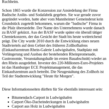
Ruchheim.
Schon 1865 wurde die Konzession zur Ansiedelung der Firma
Badische Anilin- und Sodafabrik gegeben. Sie war gerade zuvor
gegründet worden, hatte aber vom Mannheimer Gemeinderat kein
Grundstück zugeteilt bekommen, warum die "badische" Firma in
die Pfalz übersiedelte. Der Name des Unternehmens wurde danach
zu BASF gekürzt. Aus der BASF wurde später ein überall tätiger
Chemiekonzern, der das Gesicht der Stadt bis heute weitreichend
prägt. Die City wurde 2010 durch die Entwicklung eines neuen
Stadtviertels auf dem Gebiet des früheren Zollhofhafens
(Einkaufszentrum Rhein-Galerie Ludwigshafen, Stadtplatz mit
Verlängerung und Ausbau der bestehenden Rheinpromenade,
Gastronomie, Veranstaltungshalle im ersten Bauabschnitt) wieder an
den Rhein ausgedehnt. Investor des 220-Millionen-Euro-Projektes
ist das Hamburger ECE Projektmanagement, die das
Einkaufszentrum auch betreibt. Die Neugestaltung des Zollhofs ist
Teil der Stadtentwicklung "Heute für Morgen".
Diese Informationsseiten dürften für Sie ebenfalls interessant sein:
Bitumendach-Carport in Ludwigshafen
Carport Öko-Dacheindeckungen in Ludwigshafen
Carport aus Holz in Ludwigshafen