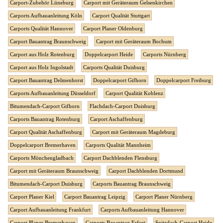
Carport-Zubehör Lüneburg
Carport mit Geräteraum Gelsenkirchen
Carports Aufbauanleitung Köln
Carport Qualität Stuttgart
Carports Qualität Hannover
Carport Planer Oldenburg
Carport Bauantrag Braunschweig
Carport mit Geräteraum Bochum
Carport aus Holz Rotenburg
Doppelcarport Heide
Carports Nürnberg
Carport aus Holz Ingolstadt
Carports Qualität Duisburg
Carport Bauantrag Delmenhorst
Doppelcarport Gifhorn
Doppelcarport Freiburg
Carports Aufbauanleitung Düsseldorf
Carport Qualität Koblenz
Bitumendach-Carport Gifhorn
Flachdach-Carport Duisburg
Carports Bauantrag Rotenburg
Carport Aschaffenburg
Carport Qualität Aschaffenburg
Carport mit Geräteraum Magdeburg
Doppelcarport Bremerhaven
Carports Qualität Mannheim
Carports Mönchengladbach
Carport Dachblenden Flensburg
Carport mit Geräteraum Braunschweig
Carport Dachblenden Dortmund
Bitumendach-Carport Duisburg
Carports Bauantrag Braunschweig
Carport Planer Kiel
Carport Bauantrag Leipzig
Carport Planer Nürnberg
Carport Aufbauanleitung Frankfurt
Carports Aufbauanleitung Hannover
Carport Planer Bremerhaven
Carports Bauantrag Erfurt
Spitzdach-Carport Heide