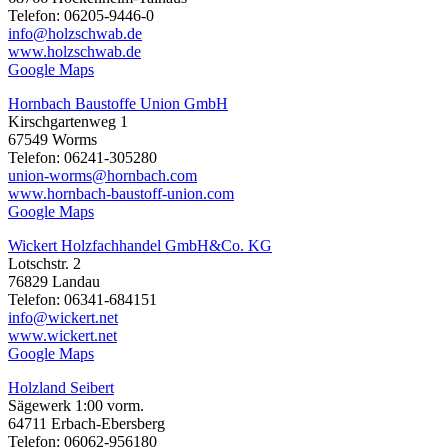
Telefon: 06205-9446-0
info@holzschwab.de
www.holzschwab.de
Google Maps
Hornbach Baustoffe Union GmbH
Kirschgartenweg 1
67549 Worms
Telefon: 06241-305280
union-worms@hornbach.com
www.hornbach-baustoff-union.com
Google Maps
Wickert Holzfachhandel GmbH&Co. KG
Lotschstr. 2
76829 Landau
Telefon: 06341-684151
info@wickert.net
www.wickert.net
Google Maps
Holzland Seibert
Sägewerk 1:00 vorm.
64711 Erbach-Ebersberg
Telefon: 06062-956180