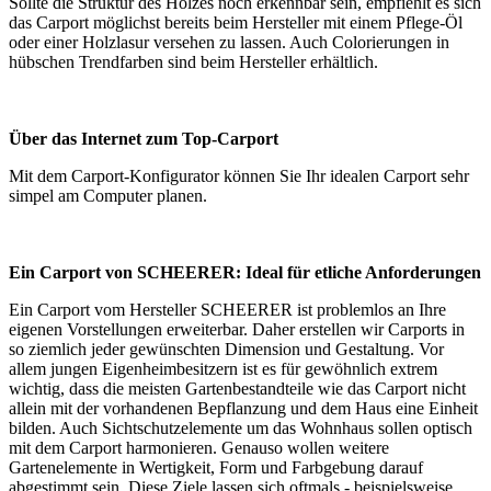
Sollte die Struktur des Holzes noch erkennbar sein, empfiehlt es sich
das Carport möglichst bereits beim Hersteller mit einem Pflege-Öl
oder einer Holzlasur versehen zu lassen. Auch Colorierungen in
hübschen Trendfarben sind beim Hersteller erhältlich.
Über das Internet zum Top-Carport
Mit dem
Carport-Konfigurator
können Sie Ihr idealen Carport sehr
simpel am Computer planen.
Ein Carport von SCHEERER: Ideal für etliche Anforderungen
Ein Carport vom Hersteller SCHEERER ist problemlos an Ihre
eigenen Vorstellungen erweiterbar. Daher erstellen wir Carports in
so ziemlich jeder gewünschten Dimension und Gestaltung. Vor
allem jungen Eigenheimbesitzern ist es für gewöhnlich extrem
wichtig, dass die meisten Gartenbestandteile wie das Carport nicht
allein mit der vorhandenen Bepflanzung und dem Haus eine Einheit
bilden. Auch Sichtschutzelemente um das Wohnhaus sollen optisch
mit dem Carport harmonieren. Genauso wollen weitere
Gartenelemente in Wertigkeit, Form und Farbgebung darauf
abgestimmt sein. Diese Ziele lassen sich oftmals - beispielsweise