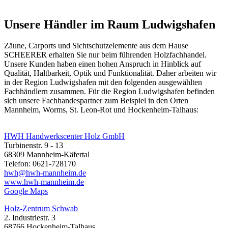
Unsere Händler im Raum Ludwigshafen
Zäune, Carports und
Sichtschutzelemente
aus dem Hause
SCHEERER erhalten Sie nur beim führenden Holzfachhandel.
Unsere Kunden haben einen hohen Anspruch in Hinblick auf
Qualität, Haltbarkeit, Optik und Funktionalität. Daher arbeiten wir
in der Region Ludwigshafen mit den folgenden ausgewählten
Fachhändlern zusammen. Für die Region Ludwigshafen befinden
sich unsere Fachhandespartner zum Beispiel in den Orten
Mannheim, Worms, St. Leon-Rot und Hockenheim-Talhaus:
HWH Handwerkscenter Holz GmbH
Turbinenstr. 9 - 13
68309 Mannheim-Käfertal
Telefon: 0621-728170
hwh@hwh-mannheim.de
www.hwh-mannheim.de
Google Maps
Holz-Zentrum Schwab
2. Industriestr. 3
68766 Hockenheim-Talhaus