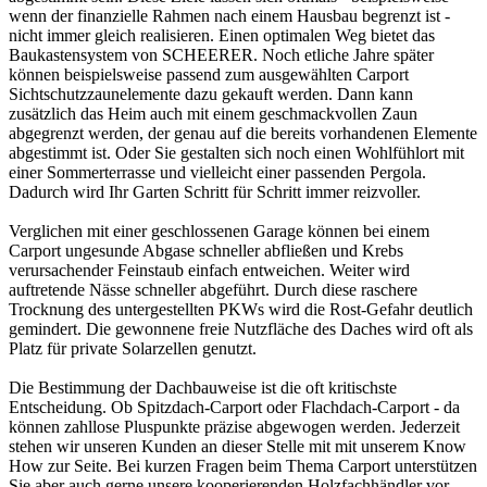
wenn der finanzielle Rahmen nach einem Hausbau begrenzt ist -
nicht immer gleich realisieren. Einen optimalen Weg bietet das
Baukastensystem von SCHEERER. Noch etliche Jahre später
können beispielsweise passend zum ausgewählten Carport
Sichtschutzzaunelemente dazu gekauft werden. Dann kann
zusätzlich das Heim auch mit einem geschmackvollen Zaun
abgegrenzt werden, der genau auf die bereits vorhandenen Elemente
abgestimmt ist. Oder Sie gestalten sich noch einen Wohlfühlort mit
einer Sommerterrasse und vielleicht einer passenden Pergola.
Dadurch wird Ihr Garten Schritt für Schritt immer reizvoller.
Verglichen mit einer geschlossenen Garage können bei einem
Carport ungesunde Abgase schneller abfließen und Krebs
verursachender Feinstaub einfach entweichen. Weiter wird
auftretende Nässe schneller abgeführt. Durch diese raschere
Trocknung des untergestellten PKWs wird die Rost-Gefahr deutlich
gemindert. Die gewonnene freie Nutzfläche des Daches wird oft als
Platz für private Solarzellen genutzt.
Die Bestimmung der Dachbauweise ist die oft kritischste
Entscheidung. Ob Spitzdach-Carport oder Flachdach-Carport - da
können zahllose Pluspunkte präzise abgewogen werden. Jederzeit
stehen wir unseren Kunden an dieser Stelle mit mit unserem Know
How zur Seite. Bei kurzen Fragen beim Thema Carport unterstützen
Sie aber auch gerne unsere kooperierenden
Holzfachhändler vor