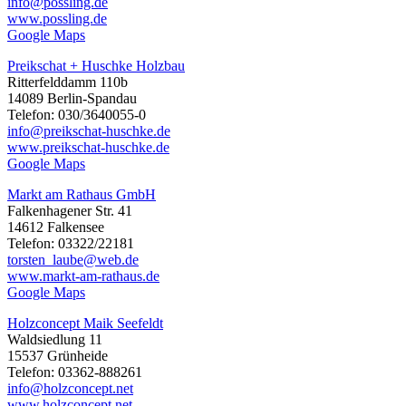
info@possling.de
www.possling.de
Google Maps
Preikschat + Huschke Holzbau
Ritterfelddamm 110b
14089 Berlin-Spandau
Telefon: 030/3640055-0
info@preikschat-huschke.de
www.preikschat-huschke.de
Google Maps
Markt am Rathaus GmbH
Falkenhagener Str. 41
14612 Falkensee
Telefon: 03322/22181
torsten_laube@web.de
www.markt-am-rathaus.de
Google Maps
Holzconcept Maik Seefeldt
Waldsiedlung 11
15537 Grünheide
Telefon: 03362-888261
info@holzconcept.net
www.holzconcept.net