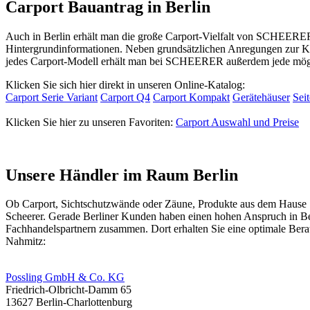
Carport Bauantrag in Berlin
Auch in Berlin erhält man die große Carport-Vielfalt von SCHEERER
Hintergrundinformationen. Neben grundsätzlichen Anregungen zur Ko
jedes Carport-Modell erhält man bei SCHEERER außerdem jede mögli
Klicken Sie sich hier direkt in unseren Online-Katalog:
Carport Serie Variant
Carport Q4
Carport Kompakt
Gerätehäuser
Sei
Klicken Sie hier zu unseren Favoriten:
Carport Auswahl und Preise
Unsere Händler im Raum Berlin
Ob
Carport
, Sichtschutzwände oder
Zäune
, Produkte aus dem Hause
Scheerer. Gerade Berliner Kunden haben einen hohen Anspruch in Bezu
Fachhandelspartnern zusammen. Dort erhalten Sie eine optimale Ber
Nahmitz:
Possling GmbH & Co. KG
Friedrich-Olbricht-Damm 65
13627 Berlin-Charlottenburg