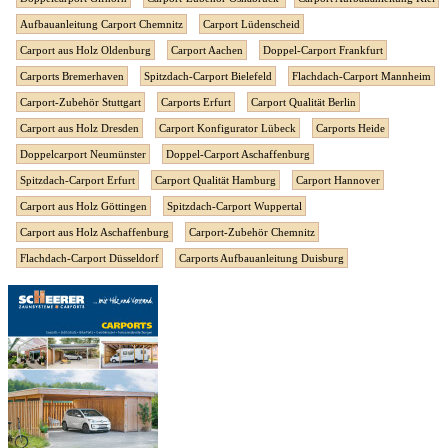
Aufbauanleitung Carport Chemnitz
Carport Lüdenscheid
Carport aus Holz Oldenburg
Carport Aachen
Doppel-Carport Frankfurt
Carports Bremerhaven
Spitzdach-Carport Bielefeld
Flachdach-Carport Mannheim
Carport-Zubehör Stuttgart
Carports Erfurt
Carport Qualität Berlin
Carport aus Holz Dresden
Carport Konfigurator Lübeck
Carports Heide
Doppelcarport Neumünster
Doppel-Carport Aschaffenburg
Spitzdach-Carport Erfurt
Carport Qualität Hamburg
Carport Hannover
Carport aus Holz Göttingen
Spitzdach-Carport Wuppertal
Carport aus Holz Aschaffenburg
Carport-Zubehör Chemnitz
Flachdach-Carport Düsseldorf
Carports Aufbauanleitung Duisburg