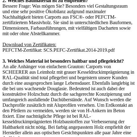
2. Welches Baumaterial ist zu empfehlen?
Bessere Frage: Was mögen Sie? Besonders viel Gestaltungsraum
und eine sehr positive Ökobilanz aufgrund maximaler
Nachhaltigkeit bieten Carports aus FSC®- oder PEFCTM-
zertifiziertem Massivholz. Sie sind in unterschiedlichen Bauformen,
Dimensionen, Farbausführungen, mit vielfältigen Dacharten sowie
mit oder ohne Abstellkammer.
Download von Zertifikaten:
PEFCTM-Zertifikat:
SCS.PEFC-Zertifikat.2014-2019.pdf
3. Welches Material ist besonders haltbar und pflegeleicht?
An alle Anhänger von einfachem Grauton: Carports von
SCHEERER aus Leimholz mit grauer Kesseldruckimprägnierung in
RAL-Qualität sind total pflegefrei und begeistern unsere Kunden
durch eine ausgesprochen lange Lebensdauer. Ebenfalls langlebig ist
die bei uns wachsende Douglasie. Bedeutend ist auch dabei der
konstruktive Holzschutz durch die sachgerechte Konzipierung und
umfangreich ausfallende Dachüberstände. Auf Wunsch werden die
Dachprofile zusätzlich mit Aluprofilen versehen. Um Erdkontakt an
den Pfeilern zu vermeiden, werden sie von H-Ankern im Beton
fixiert. Eine nachträgliche Pflege ist bei RAL-
kesseldruckimprägnierten Holzbaustoffen zur Verbesserung der
Haltbarkeit nicht nötig. Bei farbig angepasstem Holz empfiehlt der
Hersteller allein aus optischen Gesichtspunkten alle paar Jahre eine