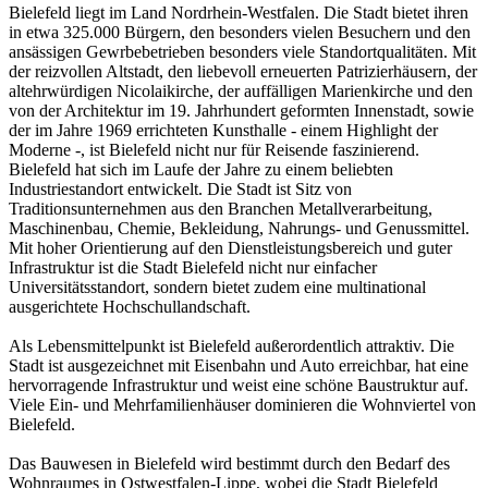
Bielefeld liegt im Land Nordrhein-Westfalen. Die Stadt bietet ihren
in etwa 325.000 Bürgern, den besonders vielen Besuchern und den
ansässigen Gewrbebetrieben besonders viele Standortqualitäten. Mit
der reizvollen Altstadt, den liebevoll erneuerten Patrizierhäusern, der
altehrwürdigen Nicolaikirche, der auffälligen Marienkirche und den
von der Architektur im 19. Jahrhundert geformten Innenstadt, sowie
der im Jahre 1969 errichteten Kunsthalle - einem Highlight der
Moderne -, ist Bielefeld nicht nur für Reisende faszinierend.
Bielefeld hat sich im Laufe der Jahre zu einem beliebten
Industriestandort entwickelt. Die Stadt ist Sitz von
Traditionsunternehmen aus den Branchen Metallverarbeitung,
Maschinenbau, Chemie, Bekleidung, Nahrungs- und Genussmittel.
Mit hoher Orientierung auf den Dienstleistungsbereich und guter
Infrastruktur ist die Stadt Bielefeld nicht nur einfacher
Universitätsstandort, sondern bietet zudem eine multinational
ausgerichtete Hochschullandschaft.
Als Lebensmittelpunkt ist Bielefeld außerordentlich attraktiv. Die
Stadt ist ausgezeichnet mit Eisenbahn und Auto erreichbar, hat eine
hervorragende Infrastruktur und weist eine schöne Baustruktur auf.
Viele Ein- und Mehrfamilienhäuser dominieren die Wohnviertel von
Bielefeld.
Das Bauwesen in Bielefeld wird bestimmt durch den Bedarf des
Wohnraumes in Ostwestfalen-Lippe, wobei die Stadt Bielefeld