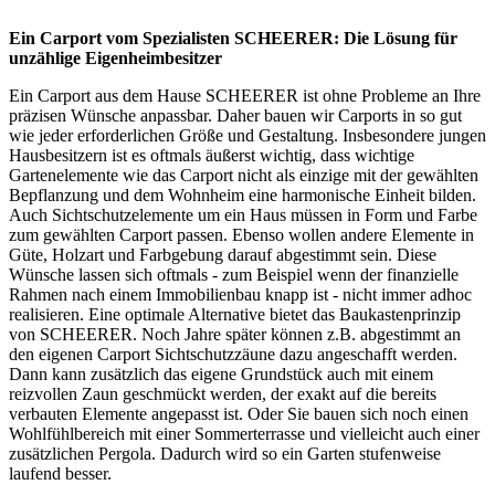
Ein Carport vom Spezialisten SCHEERER: Die Lösung für
unzählige Eigenheimbesitzer
Ein Carport aus dem Hause SCHEERER ist ohne Probleme an Ihre
präzisen Wünsche anpassbar. Daher bauen wir Carports in so gut
wie jeder erforderlichen Größe und Gestaltung. Insbesondere jungen
Hausbesitzern ist es oftmals äußerst wichtig, dass wichtige
Gartenelemente wie das Carport nicht als einzige mit der gewählten
Bepflanzung und dem Wohnheim eine harmonische Einheit bilden.
Auch Sichtschutzelemente um ein Haus müssen in Form und Farbe
zum gewählten Carport passen. Ebenso wollen andere Elemente in
Güte, Holzart und Farbgebung darauf abgestimmt sein. Diese
Wünsche lassen sich oftmals - zum Beispiel wenn der finanzielle
Rahmen nach einem Immobilienbau knapp ist - nicht immer adhoc
realisieren. Eine optimale Alternative bietet das Baukastenprinzip
von SCHEERER. Noch Jahre später können z.B. abgestimmt an
den eigenen Carport Sichtschutzzäune dazu angeschafft werden.
Dann kann zusätzlich das eigene Grundstück auch mit einem
reizvollen Zaun geschmückt werden, der exakt auf die bereits
verbauten Elemente angepasst ist. Oder Sie bauen sich noch einen
Wohlfühlbereich mit einer Sommerterrasse und vielleicht auch einer
zusätzlichen Pergola. Dadurch wird so ein Garten stufenweise
laufend besser.