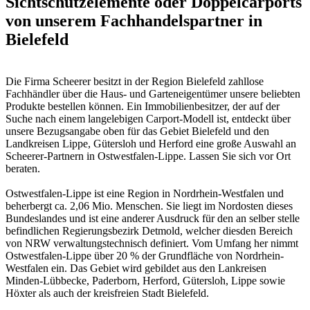
Sichtschutzelemente oder Doppelcarports
von unserem Fachhandelspartner in
Bielefeld
Die Firma Scheerer besitzt in der Region Bielefeld zahllose
Fachhändler über die Haus- und Garteneigentümer unsere beliebten
Produkte bestellen können. Ein Immobilienbesitzer, der auf der
Suche nach einem langelebigen Carport-Modell ist, entdeckt über
unsere Bezugsangabe oben für das Gebiet Bielefeld und den
Landkreisen Lippe, Gütersloh und Herford eine große Auswahl an
Scheerer-Partnern in Ostwestfalen-Lippe. Lassen Sie sich vor Ort
beraten.
Ostwestfalen-Lippe ist eine Region in Nordrhein-Westfalen und
beherbergt ca. 2,06 Mio. Menschen. Sie liegt im Nordosten dieses
Bundeslandes und ist eine anderer Ausdruck für den an selber stelle
befindlichen Regierungsbezirk Detmold, welcher diesden Bereich
von NRW verwaltungstechnisch definiert. Vom Umfang her nimmt
Ostwestfalen-Lippe über 20 % der Grundfläche von Nordrhein-
Westfalen ein. Das Gebiet wird gebildet aus den Lankreisen
Minden-Lübbecke, Paderborn, Herford, Gütersloh, Lippe sowie
Höxter als auch der kreisfreien Stadt Bielefeld.