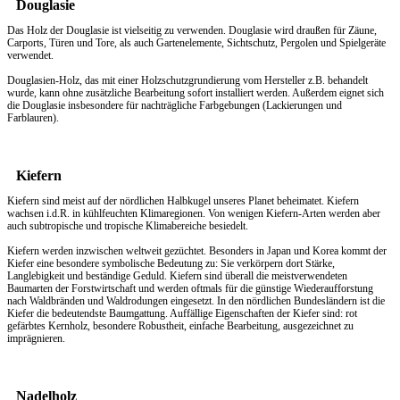
Douglasie
Das Holz der Douglasie ist vielseitig zu verwenden. Douglasie wird draußen für Zäune,
Carports, Türen und Tore, als auch Gartenelemente, Sichtschutz, Pergolen und Spielgeräte
verwendet.
Douglasien-Holz, das mit einer Holzschutzgrundierung vom Hersteller z.B. behandelt
wurde, kann ohne zusätzliche Bearbeitung sofort installiert werden. Außerdem eignet sich
die Douglasie insbesondere für nachträgliche Farbgebungen (Lackierungen und
Farblauren).
Kiefern
Kiefern sind meist auf der nördlichen Halbkugel unseres Planet beheimatet. Kiefern
wachsen i.d.R. in kühlfeuchten Klimaregionen. Von wenigen Kiefern-Arten werden aber
auch subtropische und tropische Klimabereiche besiedelt.
Kiefern werden inzwischen weltweit gezüchtet. Besonders in Japan und Korea kommt der
Kiefer eine besondere symbolische Bedeutung zu: Sie verkörpern dort Stärke,
Langlebigkeit und beständige Geduld. Kiefern sind überall die meistverwendeten
Baumarten der Forstwirtschaft und werden oftmals für die günstige Wiederaufforstung
nach Waldbränden und Waldrodungen eingesetzt. In den nördlichen Bundesländern ist die
Kiefer die bedeutendste Baumgattung. Auffällige Eigenschaften der Kiefer sind: rot
gefärbtes Kernholz, besondere Robustheit, einfache Bearbeitung, ausgezeichnet zu
imprägnieren.
Nadelholz