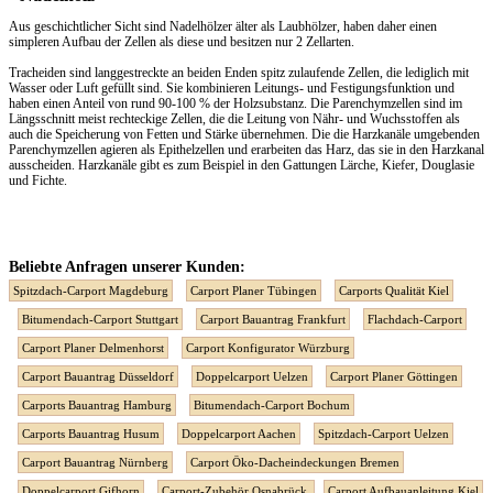
Aus geschichtlicher Sicht sind Nadelhölzer älter als Laubhölzer, haben daher einen
simpleren Aufbau der Zellen als diese und besitzen nur 2 Zellarten.
Tracheiden sind langgestreckte an beiden Enden spitz zulaufende Zellen, die lediglich mit
Wasser oder Luft gefüllt sind. Sie kombinieren Leitungs- und Festigungsfunktion und
haben einen Anteil von rund 90-100 % der Holzsubstanz. Die Parenchymzellen sind im
Längsschnitt meist rechteckige Zellen, die die Leitung von Nähr- und Wuchsstoffen als
auch die Speicherung von Fetten und Stärke übernehmen. Die die Harzkanäle umgebenden
Parenchymzellen agieren als Epithelzellen und erarbeiten das Harz, das sie in den Harzkanal
ausscheiden. Harzkanäle gibt es zum Beispiel in den Gattungen Lärche, Kiefer, Douglasie
und Fichte.
Beliebte Anfragen unserer Kunden:
Spitzdach-Carport Magdeburg
Carport Planer Tübingen
Carports Qualität Kiel
Bitumendach-Carport Stuttgart
Carport Bauantrag Frankfurt
Flachdach-Carport
Carport Planer Delmenhorst
Carport Konfigurator Würzburg
Carport Bauantrag Düsseldorf
Doppelcarport Uelzen
Carport Planer Göttingen
Carports Bauantrag Hamburg
Bitumendach-Carport Bochum
Carports Bauantrag Husum
Doppelcarport Aachen
Spitzdach-Carport Uelzen
Carport Bauantrag Nürnberg
Carport Öko-Dacheindeckungen Bremen
Doppelcarport Gifhorn
Carport-Zubehör Osnabrück
Carport Aufbauanleitung Kiel