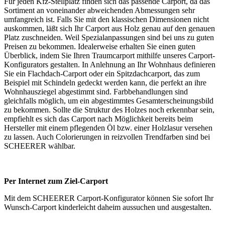
Für jeden Kfz-Stellplatz finden sich das passende Carport, da das
Sortiment an voneinander abweichenden Abmessungen sehr
umfangreich ist. Falls Sie mit den klassischen Dimensionen nicht
auskommen, läßt sich Ihr Carport aus Holz genau auf den genauen
Platz zuschneiden. Weil Spezialanpassungen sind bei uns zu guten
Preisen zu bekommen. Idealerweise erhalten Sie einen guten
Überblick, indem Sie Ihren Traumcarport mithilfe unseres Carport-
Konfigurators gestalten. In Anlehnung an Ihr Wohnhaus definieren
Sie ein Flachdach-Carport oder ein Spitzdachcarport, das zum
Beispiel mit Schindeln gedeckt werden kann, die perfekt an ihre
Wohnhausziegel abgestimmt sind. Farbbehandlungen sind
gleichfalls möglich, um ein abgestimmtes Gesamterscheinungsbild
zu bekommen. Sollte die Struktur des Holzes noch erkennbar sein,
empfiehlt es sich das Carport nach Möglichkeit bereits beim
Hersteller mit einem pflegenden Öl bzw. einer Holzlasur versehen
zu lassen. Auch Colorierungen in reizvollen Trendfarben sind bei
SCHEERER wählbar.
Per Internet zum Ziel-Carport
Mit dem SCHEERER
Carport-Konfigurator
können Sie sofort Ihr
Wunsch-Carport kinderleicht daheim aussuchen und ausgestalten.