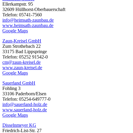
Ellerkampstr. 95
32609 Hüllhorst-Oberbauerschaft
Telefon: 05741-7560
info@heimsath-zaunbau.de
www.heimsath-zaunbau.de
Google Maps
Zaun-Kreisel GmbH
Zum Strothebach 22
33175 Bad Lippspringe
Telefon: 05252 91542-0
cm@zaun-kreisel.de
www.zaun-kreisel.de
Google Maps
Sauerland GmbH
Fohling 3
33106 Paderborn/Elsen
Telefon: 05254-649777-0
info@sauerland-holz.de
www.sauerland-holz.de
Google Maps
Disselnmeyer KG
Friedrich-List-Str. 27