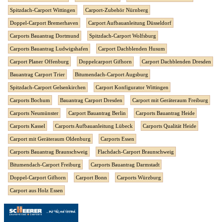
Spitzdach-Carport Wittingen
Carport-Zubehör Nürnberg
Doppel-Carport Bremerhaven
Carport Aufbauanleitung Düsseldorf
Carports Bauantrag Dortmund
Spitzdach-Carport Wolfsburg
Carports Bauantrag Ludwigshafen
Carport Dachblenden Husum
Carport Planer Offenburg
Doppelcarport Gifhorn
Carport Dachblenden Dresden
Bauantrag Carport Trier
Bitumendach-Carport Augsburg
Spitzdach-Carport Gelsenkirchen
Carport Konfigurator Wittingen
Carports Bochum
Bauantrag Carport Dresden
Carport mit Geräteraum Freiburg
Carports Neumünster
Carport Bauantrag Berlin
Carports Bauantrag Heide
Carports Kassel
Carports Aufbauanleitung Lübeck
Carports Qualität Heide
Carport mit Geräteraum Oldenburg
Carports Essen
Carports Bauantrag Braunschweig
Flachdach-Carport Braunschweig
Bitumendach-Carport Freiburg
Carports Bauantrag Darmstadt
Doppel-Carport Gifhorn
Carport Bonn
Carports Würzburg
Carport aus Holz Essen