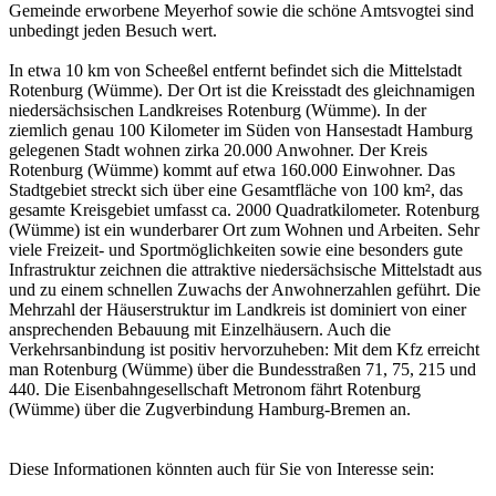
Gemeinde erworbene Meyerhof sowie die schöne Amtsvogtei sind
unbedingt jeden Besuch wert.
In etwa 10 km von Scheeßel entfernt befindet sich die Mittelstadt
Rotenburg (Wümme). Der Ort ist die Kreisstadt des gleichnamigen
niedersächsischen Landkreises Rotenburg (Wümme). In der
ziemlich genau 100 Kilometer im Süden von Hansestadt Hamburg
gelegenen Stadt wohnen zirka 20.000 Anwohner. Der Kreis
Rotenburg (Wümme) kommt auf etwa 160.000 Einwohner. Das
Stadtgebiet streckt sich über eine Gesamtfläche von 100 km², das
gesamte Kreisgebiet umfasst ca. 2000 Quadratkilometer. Rotenburg
(Wümme) ist ein wunderbarer Ort zum Wohnen und Arbeiten. Sehr
viele Freizeit- und Sportmöglichkeiten sowie eine besonders gute
Infrastruktur zeichnen die attraktive niedersächsische Mittelstadt aus
und zu einem schnellen Zuwachs der Anwohnerzahlen geführt. Die
Mehrzahl der Häuserstruktur im Landkreis ist dominiert von einer
ansprechenden Bebauung mit Einzelhäusern. Auch die
Verkehrsanbindung ist positiv hervorzuheben: Mit dem Kfz erreicht
man Rotenburg (Wümme) über die Bundesstraßen 71, 75, 215 und
440. Die Eisenbahngesellschaft Metronom fährt Rotenburg
(Wümme) über die Zugverbindung Hamburg-Bremen an.
Diese Informationen könnten auch für Sie von Interesse sein: