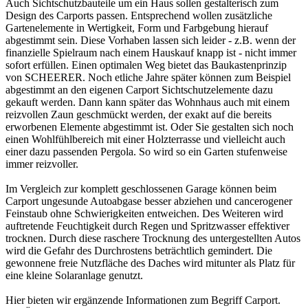
Auch Sichtschutzbauteile um ein Haus sollen gestalterisch zum
Design des Carports passen. Entsprechend wollen zusätzliche
Gartenelemente in Wertigkeit, Form und Farbgebung hierauf
abgestimmt sein. Diese Vorhaben lassen sich leider - z.B. wenn der
finanzielle Spielraum nach einem Hauskauf knapp ist - nicht immer
sofort erfüllen. Einen optimalen Weg bietet das Baukastenprinzip
von SCHEERER. Noch etliche Jahre später können zum Beispiel
abgestimmt an den eigenen Carport Sichtschutzelemente dazu
gekauft werden. Dann kann später das Wohnhaus auch mit einem
reizvollen Zaun geschmückt werden, der exakt auf die bereits
erworbenen Elemente abgestimmt ist. Oder Sie gestalten sich noch
einen Wohlfühlbereich mit einer Holzterrasse und vielleicht auch
einer dazu passenden Pergola. So wird so ein Garten stufenweise
immer reizvoller.
Im Vergleich zur komplett geschlossenen Garage können beim
Carport ungesunde Autoabgase besser abziehen und cancerogener
Feinstaub ohne Schwierigkeiten entweichen. Des Weiteren wird
auftretende Feuchtigkeit durch Regen und Spritzwasser effektiver
trocknen. Durch diese raschere Trocknung des untergestellten Autos
wird die Gefahr des Durchrostens beträchtlich gemindert. Die
gewonnene freie Nutzfläche des Daches wird mitunter als Platz für
eine kleine Solaranlage genutzt.
Hier bieten wir ergänzende Informationen zum Begriff
Carport
.