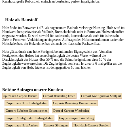
Kernholz, große Robustheit, einfach zu bearbeiten, perfekt imprägnierbar.
Holz als Baustoff
Holz findet im Bauwesen i.d.R. als sogenanntes Bauholz vielseitige Nutzung. Holz wird im
Handwerk beispielsweise als Vollholz, Brettschichtholz oder in Form von Holzwerkstoffen
eingesetzt werden. Es wird sowohl für isolierende, konstruktive als auch für ästhetische
Ziele in Form von Verkleidungen eingesetzt. Auf tragenden Holzkonstruktionen basiert der
Holzskelettbau, der Holzrahmenbau als auch der klassische Fachwerkbau.
Holz glänzt durch eine hohe Festigkeit bei minimalen Eigengewicht aus. Von allen
Festigkeiten des Holzes hat seine Zugfestigkeit die besten Werte, während die
Druckfestigkeit des Holzes über 50 % und die Schubfestigkeit nur circa 10 % der
Zugfestigkeitswerte erreichen. Die Zugfestigkeit von Stahl ist zwar 5-6 mal größer als die
Zugfestigkeit von Holz, letzteres ist demgegenüber 16-mal leichter.
Beliebte Anfragen unserer Kunden:
Spitzdach-Carport Husum
Carport Bauantrag Essen
Carport Konfigurator Stuttgart
Carport aus Holz Ludwigshafen
Carports Bauantrag Bremerhaven
Carport-Zubehör Gelsenkirchen
Doppel-Carport Wiesbaden
Carport Konfigurator Ludwigshafen
Doppel-Carport Wolfsburg
Carport aus Holz Aachen
Carport Göttingen
Flachdach-Carport Dresden