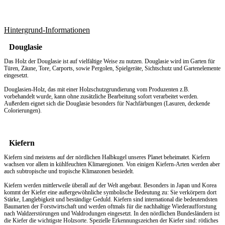
Hintergrund-Informationen
Douglasie
Das Holz der Douglasie ist auf vielfältige Weise zu nutzen. Douglasie wird im Garten für
Türen, Zäune, Tore, Carports, sowie Pergolen, Spielgeräte, Sichtschutz und Gartenelemente
eingesetzt.
Douglasien-Holz, das mit einer Holzschutzgrundierung vom Produzenten z.B.
vorbehandelt wurde, kann ohne zusätzliche Bearbeitung sofort verarbeitet werden.
Außerdem eignet sich die Douglasie besonders für Nachfärbungen (Lasuren, deckende
Colorierungen).
Kiefern
Kiefern sind meistens auf der nördlichen Halbkugel unseres Planet beheimatet. Kiefern
wachsen vor allem in kühlfeuchten Klimaregionen. Von einigen Kiefern-Arten werden aber
auch subtropische und tropische Klimazonen besiedelt.
Kiefern werden mittlerweile überall auf der Welt angebaut. Besonders in Japan und Korea
kommt der Kiefer eine außergewöhnliche symbolische Bedeutung zu: Sie verkörpern dort
Stärke, Langlebigkeit und beständige Geduld. Kiefern sind international die bedeutendsten
Baumarten der Forstwirtschaft und werden oftmals für die nachhaltige Wiederaufforstung
nach Waldzerstörungen und Waldrodungen eingesetzt. In den nördlichen Bundesländern ist
die Kiefer die wichtigste Holzsorte. Spezielle Erkennungszeichen der Kiefer sind: rötliches