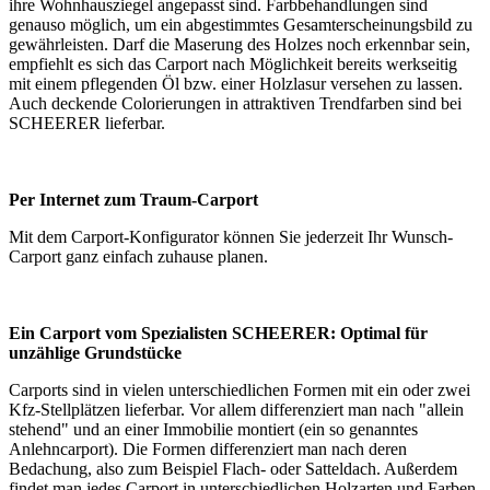
ihre Wohnhausziegel angepasst sind. Farbbehandlungen sind
genauso möglich, um ein abgestimmtes Gesamterscheinungsbild zu
gewährleisten. Darf die Maserung des Holzes noch erkennbar sein,
empfiehlt es sich das Carport nach Möglichkeit bereits werkseitig
mit einem pflegenden Öl bzw. einer Holzlasur versehen zu lassen.
Auch deckende Colorierungen in attraktiven Trendfarben sind bei
SCHEERER lieferbar.
Per Internet zum Traum-Carport
Mit dem
Carport-Konfigurator
können Sie jederzeit Ihr Wunsch-
Carport ganz einfach zuhause planen.
Ein Carport vom Spezialisten SCHEERER: Optimal für
unzählige Grundstücke
Carports sind in vielen unterschiedlichen Formen mit ein oder zwei
Kfz-Stellplätzen lieferbar. Vor allem differenziert man nach "allein
stehend" und an einer Immobilie montiert (ein so genanntes
Anlehncarport). Die Formen differenziert man nach deren
Bedachung, also zum Beispiel Flach- oder Satteldach. Außerdem
findet man jedes Carport in unterschiedlichen Holzarten und Farben.