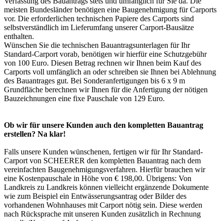
Verfassung des Bauantrags stets und umfänglich für Sie da. Die
meisten Bundesländer benötigen eine Baugenehmigung für Carports
vor. Die erforderlichen technischen Papiere des Carports sind
selbstverständlich im Lieferumfang unserer Carport-Bausätze
enthalten.
Wünschen Sie die technischen Bauantragsunterlagen für Ihr
Standard-Carport vorab, benötigen wir hierfür eine Schutzgebühr
von 100 Euro. Diesen Betrag rechnen wir Ihnen beim Kauf des
Carports voll umfänglich an oder schreiben sie Ihnen bei Ablehnung
des Bauantrages gut. Bei Sonderanfertigungen bis 6 x 9 m
Grundfläche berechnen wir Ihnen für die Anfertigung der nötigen
Bauzeichnungen eine fixe Pauschale von 129 Euro.
Ob wir für unsere Kunden auch den kompletten Bauantrag
erstellen? Na klar!
Falls unsere Kunden wünschenen, fertigen wir für Ihr Standard-
Carport von SCHEERER den kompletten Bauantrag nach dem
vereinfachten Baugenehmigungsverfahren. Hierfür brauchen wir
eine Kostenpauschale in Höhe von € 198,00. Übrigens: Von
Landkreis zu Landkreis können vielleicht ergänzende Dokumente
wie zum Beispiel ein Entwässerungsantrag oder Bilder des
vorhandenen Wohnhauses mit
Carport
nötig sein. Diese werden
nach Rücksprache mit unseren Kunden zusätzlich in Rechnung