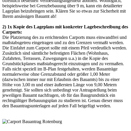
öffentlich bestellten Vermessungsingenieur abholen. Womöglich,
beispielsweise bei Grenzbebauung über 9 m, kann ein detailierter
Lageplan beizubringen sein. Klären Sie so etwas zur Sicherheit mit
Ihrem ansässigen Bauamt ab!
2) 1x Kopie des Lageplans mit konkreter Lagebeschreibung des
Carports:
Die Platzierung des zu errichtenden Carports muss einwandfrei und
maßstabsgetreu eingetragen und zu den Grenzen vermaßt werden.
Die Einfahrt zum
Carport
sollte mit einem Pfeil verdeutlich werden.
Zusätzlich sind sämtliche befestigten Flächen (Wohnhaus,
Zufahrten, Terrassen, Zuwegungen u.a.) in die Kopie des
Grundstückplanes maßstabsgerecht einzutragen und zu vermaßen.
Falls nicht speziell im B-Plan festgehalten, werden Bauanträge
normalerweise ohne Grenzabstand oder größer 1,00 Meter
(dazwischen immer nur mit Erlaubnis des Bauamts) bis zu einer
Höhe von 3,00 m und einer äußersten Länge von 9,00 Metern
genehmigt. Sie sollten sich unbedingt vor Antragstellung beim
jeweiligen Bauamt nachfragen, ob für das Baugrundstück ein
rechtsgültiger Bebauungsplan zu studieren ist. Genau dieser muss
den Bauantragsunterlagen auf jeden Fall beigefügt werden.