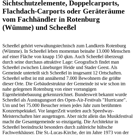
Sichtschutzelemente, Doppelcarports,
Flachdach-Carports oder Geräteräume
vom Fachhändler in Rotenburg
(Wümme) und Scheeßel
Scheeßel gehört verwaltungstechnisch zum Landkreis Rotenburg
(Wümme). In Scheeßel leben momentan beinahe 13.000 Menschen
auf einer Fläche von knapp 150 qkm. Auch Scheeßel überzeugt
durch seine durchaus attraktive Lage: Geografisch findet man
Scheeßel zwischen Lüneburger Heide und Stader Geest. Als
Gemeinde unterteilt sich Scheeßel in insgesamt 12 Ortschaften.
Scheeßel selbst ist mit annähernd 7.000 Bewohnern die größte
dieser Orte. Die Gebäudestruktur der Gemeinde ist wie schon im
nahe gelegenen Rotenburg von einer vorrangigen
Eigenheimbebauung gekennzeichnet. Bundesweit bekannt wurde
Scheeßel als Austragungsort des Open-Air-Festivals "Hurricane".
Um und bei 75.000 Besucher reisen jedes Jahr zum berühmten
Konzertspektakel. Vor langerZeit wurden auch Speedway-
Meisterschaften hier ausgetragen. Aber nicht allein das Musikfestival
macht die Gesamtgemeinde so einzigartig. Die Architektur in
Scheeßel beeindruckt besonders durch zahlreiche hübsche
Fachwerkhäuser. Die St.-Lucas-Kirche, der im Jahre 1973 von der