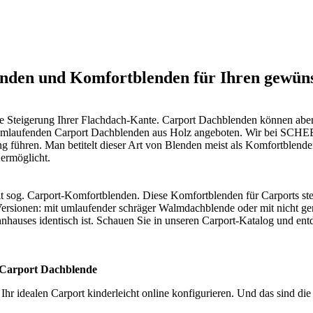
lenden und Komfortblenden für Ihren gew
he Steigerung Ihrer Flachdach-Kante. Carport Dachblenden können abe
 umlaufenden
Carport
Dachblenden aus Holz angeboten. Wir bei SCHEE
ung führen. Man betitelt dieser Art von Blenden meist als Komfortble
 ermöglicht.
it sog. Carport-Komfortblenden. Diese Komfortblenden für Carports ste
ersionen: mit umlaufender schräger Walmdachblende oder mit nicht gen
hauses identisch ist. Schauen Sie in unseren Carport-Katalog und ent
 Carport Dachblende
 Ihr idealen Carport kinderleicht online konfigurieren. Und das sind 