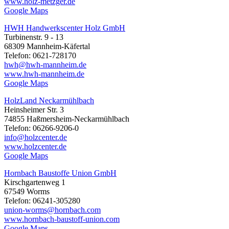
www.holz-metzger.de
Google Maps
HWH Handwerkscenter Holz GmbH
Turbinenstr. 9 - 13
68309 Mannheim-Käfertal
Telefon: 0621-728170
hwh@hwh-mannheim.de
www.hwh-mannheim.de
Google Maps
HolzLand Neckarmühlbach
Heinsheimer Str. 3
74855 Haßmersheim-Neckarmühlbach
Telefon: 06266-9206-0
info@holzcenter.de
www.holzcenter.de
Google Maps
Hornbach Baustoffe Union GmbH
Kirschgartenweg 1
67549 Worms
Telefon: 06241-305280
union-worms@hornbach.com
www.hornbach-baustoff-union.com
Google Maps