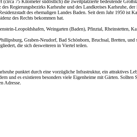
t (circa 75 Kilometer südöstlich) die zweitplatzierte bedeutende Gro
tz des Regierungsbezirks Karlsruhe und des Landkreises Karlsruhe, der
 Residenzstadt des ehemaligen Landes Baden. Seit dem Jahr 1950 ist K
sidenz des Rechts bekommen hat.
enstein-Leopoldshafen, Weingarten (Baden), Pfinztal, Rheinstetten, 
Phillipsburg, Graben-Neudorf, Bad Schönborn, Bruchsal, Bretten, und s
iedert, die sich desweiteren in Viertel teilen.
arlsruhe punktet durch eine vorzügliche Infrastruktur, ein attraktives L
rn und es existieren besonders viele Eigenheime mit Gärten. Sollten S
en Adresse.