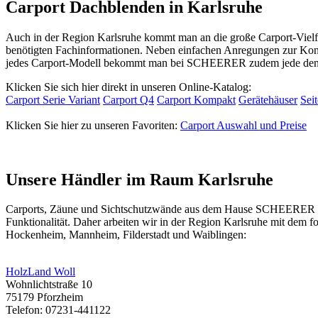
Carport Dachblenden in Karlsruhe
Auch in der Region Karlsruhe kommt man an die große Carport-Vielf
benötigten Fachinformationen. Neben einfachen Anregungen zur Konstr
jedes Carport-Modell bekommt man bei SCHEERER zudem jede denk
Klicken Sie sich hier direkt in unseren Online-Katalog:
Carport Serie Variant
Carport Q4
Carport Kompakt
Gerätehäuser
Sei
Klicken Sie hier zu unseren Favoriten:
Carport Auswahl und Preise
Unsere Händler im Raum Karlsruhe
Carports,
Zäune
und Sichtschutzwände aus dem Hause SCHEERER finde
Funktionalität. Daher arbeiten wir in der Region Karlsruhe mit dem
Hockenheim, Mannheim, Filderstadt und Waiblingen:
HolzLand Woll
Wohnlichtstraße 10
75179 Pforzheim
Telefon: 07231-441122