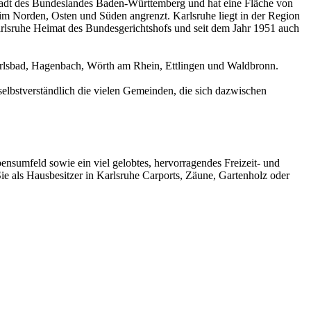
ßstadt des Bundeslandes Baden-Württemberg und hat eine Fläche von
 im Norden, Osten und Süden angrenzt. Karlsruhe liegt in der Region
arlsruhe Heimat des Bundesgerichtshofs und seit dem Jahr 1951 auch
Karlsbad, Hagenbach, Wörth am Rhein, Ettlingen und Waldbronn.
elbstverständlich die vielen Gemeinden, die sich dazwischen
ebensumfeld sowie ein viel gelobtes, hervorragendes Freizeit- und
ie als Hausbesitzer in Karlsruhe Carports, Zäune, Gartenholz oder