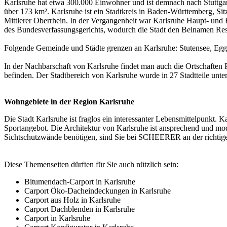
Karlsruhe hat etwa 300.000 Einwohner und ist demnach nach Stuttgar
über 173 km². Karlsruhe ist ein Stadtkreis in Baden-Württemberg, Si
Mittlerer Oberrhein. In der Vergangenheit war Karlsruhe Haupt- und
des Bundesverfassungsgerichts, wodurch die Stadt den Beinamen Re
Folgende Gemeinde und Städte grenzen an Karlsruhe: Stutensee, Egg
In der Nachbarschaft von Karlsruhe findet man auch die Ortschaften 
befinden. Der Stadtbereich von Karlsruhe wurde in 27 Stadtteile untergl
Wohngebiete in der Region Karlsruhe
Die Stadt Karlsruhe ist fraglos ein interessanter Lebensmittelpunkt. K
Sportangebot. Die Architektur von Karlsruhe ist ansprechend und mode
Sichtschutzwände benötigen, sind Sie bei SCHEERER an der richtig
Diese Themenseiten dürften für Sie auch nützlich sein:
Bitumendach-Carport in Karlsruhe
Carport Öko-Dacheindeckungen in Karlsruhe
Carport aus Holz in Karlsruhe
Carport Dachblenden in Karlsruhe
Carport in Karlsruhe