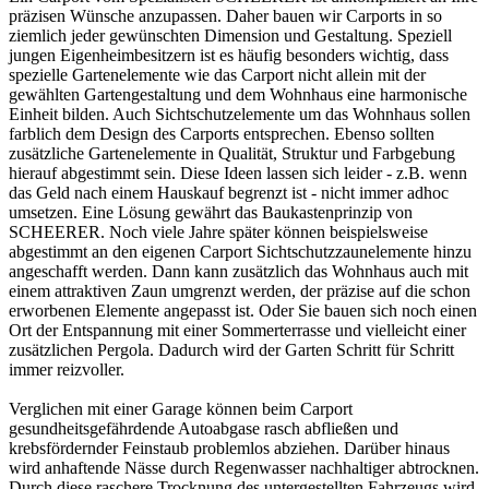
präzisen Wünsche anzupassen. Daher bauen wir Carports in so
ziemlich jeder gewünschten Dimension und Gestaltung. Speziell
jungen Eigenheimbesitzern ist es häufig besonders wichtig, dass
spezielle Gartenelemente wie das Carport nicht allein mit der
gewählten Gartengestaltung und dem Wohnhaus eine harmonische
Einheit bilden. Auch Sichtschutzelemente um das Wohnhaus sollen
farblich dem Design des
Carports
entsprechen. Ebenso sollten
zusätzliche Gartenelemente in Qualität, Struktur und Farbgebung
hierauf abgestimmt sein. Diese Ideen lassen sich leider - z.B. wenn
das Geld nach einem Hauskauf begrenzt ist - nicht immer adhoc
umsetzen. Eine Lösung gewährt das Baukastenprinzip von
SCHEERER. Noch viele Jahre später können beispielsweise
abgestimmt an den eigenen Carport Sichtschutzzaunelemente hinzu
angeschafft werden. Dann kann zusätzlich das Wohnhaus auch mit
einem attraktiven Zaun umgrenzt werden, der präzise auf die schon
erworbenen Elemente angepasst ist. Oder Sie bauen sich noch einen
Ort der Entspannung mit einer Sommerterrasse und vielleicht einer
zusätzlichen Pergola. Dadurch wird der Garten Schritt für Schritt
immer reizvoller.
Verglichen mit einer Garage können beim Carport
gesundheitsgefährdende Autoabgase rasch abfließen und
krebsfördernder Feinstaub problemlos abziehen. Darüber hinaus
wird anhaftende Nässe durch Regenwasser nachhaltiger abtrocknen.
Durch diese raschere Trocknung des untergestellten Fahrzeugs wird