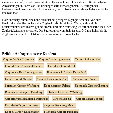
eingesetzt werden. Es wird sowohl für isolierende, konstruktive als auch für ästhetische
Anwendungen in Form von Verkleidungen zum Einsatz gebracht. Auf tragenden
Holzkonstruktionen fusst der Holzskelettbau, der Holzrahmenbau als auch der klassische
Fachwerkbau.
Holz überzeugt durch eine hohe Stabilität bei geringem Eigengewicht aus. Von allen
Festigkeiten des Holzes hat seine Zugfestigkeit die höchsten Werte, während die
Druckfestigkeit des Holzes gut 50 Prozent und die Schubfestigkeit nur annähernd 10 % der
Zugfestigkeitswerte erreichen. Die Zugfestigkeit von Stahl ist zwar 5-6 mal höher als die
Zugfestigkeit von Holz, letzteres ist demgegenüber 16-mal leichter.
Beliebte Anfragen unserer Kunden:
Carport Qualität Hannover
Carport Bauantrag Aachen
Carport-Zubehör Kiel
Carport Konfigurator Offenburg
Flachdach-Carport Hof
Carport aus Holz Ludwigshafen
Bitumendach-Carport Düsseldorf
Doppelcarport Münster
Carport Planer Göttingen
Doppelcarport Bremen
Spitzdach-Carport Wolfsburg
Doppelcarport Uelzen
Flachdach-Carport Chemnitz
Bitumendach-Carport Flensburg
Flachdach-Carport Würzburg
Carports Aufbauanleitung Darmstadt
Carport Leipzig
Carport Planer Lübeck
Flachdach-Carport Darmstadt
Carports Bauantrag Mainz
Doppel-Carport Delmenhorst
Flachdach-Carport Tübingen