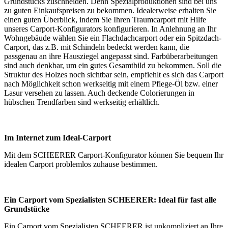
Grundstücks zuschneiden. Denn Spezialproduktionen sind bei uns
zu guten Einkaufspreisen zu bekommen. Idealerweise erhalten Sie
einen guten Überblick, indem Sie Ihren Traumcarport mit Hilfe
unseres Carport-Konfigurators konfigurieren. In Anlehnung an Ihr
Wohngebäude wählen Sie ein Flachdachcarport oder ein Spitzdach-
Carport, das z.B. mit Schindeln bedeckt werden kann, die
passgenau an ihre Hausziegel angepasst sind. Farbüberarbeitungen
sind auch denkbar, um ein gutes Gesamtbild zu bekommen. Soll die
Struktur des Holzes noch sichtbar sein, empfiehlt es sich das Carport
nach Möglichkeit schon werkseitig mit einem Pflege-Öl bzw. einer
Lasur versehen zu lassen. Auch deckende Colorierungen in
hübschen Trendfarben sind werkseitig erhältlich.
Im Internet zum Ideal-Carport
Mit dem SCHEERER
Carport-Konfigurator
können Sie bequem Ihr
idealen Carport problemlos zuhause bestimmen.
Ein Carport vom Spezialisten SCHEERER: Ideal für fast alle
Grundstücke
Ein Carport vom Spezialisten SCHEERER ist unkompliziert an Ihre