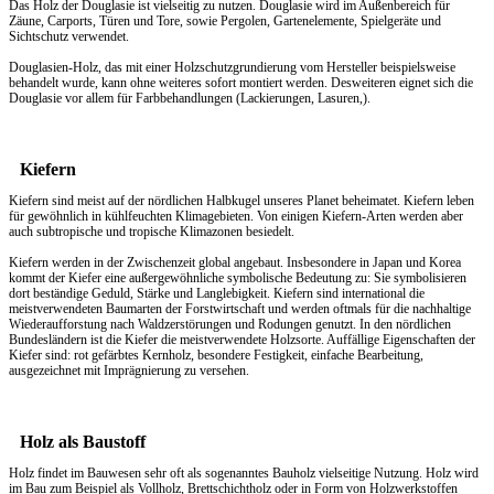
Das Holz der Douglasie ist vielseitig zu nutzen. Douglasie wird im Außenbereich für
Zäune, Carports, Türen und Tore, sowie Pergolen, Gartenelemente, Spielgeräte und
Sichtschutz verwendet.
Douglasien-Holz, das mit einer Holzschutzgrundierung vom Hersteller beispielsweise
behandelt wurde, kann ohne weiteres sofort montiert werden. Desweiteren eignet sich die
Douglasie vor allem für Farbbehandlungen (Lackierungen, Lasuren,).
Kiefern
Kiefern sind meist auf der nördlichen Halbkugel unseres Planet beheimatet. Kiefern leben
für gewöhnlich in kühlfeuchten Klimagebieten. Von einigen Kiefern-Arten werden aber
auch subtropische und tropische Klimazonen besiedelt.
Kiefern werden in der Zwischenzeit global angebaut. Insbesondere in Japan und Korea
kommt der Kiefer eine außergewöhnliche symbolische Bedeutung zu: Sie symbolisieren
dort beständige Geduld, Stärke und Langlebigkeit. Kiefern sind international die
meistverwendeten Baumarten der Forstwirtschaft und werden oftmals für die nachhaltige
Wiederaufforstung nach Waldzerstörungen und Rodungen genutzt. In den nördlichen
Bundesländern ist die Kiefer die meistverwendete Holzsorte. Auffällige Eigenschaften der
Kiefer sind: rot gefärbtes Kernholz, besondere Festigkeit, einfache Bearbeitung,
ausgezeichnet mit Imprägnierung zu versehen.
Holz als Baustoff
Holz findet im Bauwesen sehr oft als sogenanntes Bauholz vielseitige Nutzung. Holz wird
im Bau zum Beispiel als Vollholz, Brettschichtholz oder in Form von Holzwerkstoffen