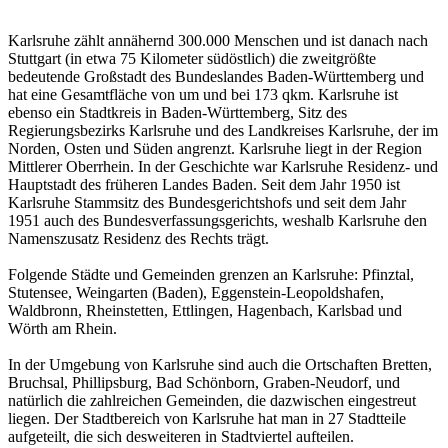
Karlsruhe zählt annähernd 300.000 Menschen und ist danach nach
Stuttgart (in etwa 75 Kilometer südöstlich) die zweitgrößte
bedeutende Großstadt des Bundeslandes Baden-Württemberg und
hat eine Gesamtfläche von um und bei 173 qkm. Karlsruhe ist
ebenso ein Stadtkreis in Baden-Württemberg, Sitz des
Regierungsbezirks Karlsruhe und des Landkreises Karlsruhe, der im
Norden, Osten und Süden angrenzt. Karlsruhe liegt in der Region
Mittlerer Oberrhein. In der Geschichte war Karlsruhe Residenz- und
Hauptstadt des früheren Landes Baden. Seit dem Jahr 1950 ist
Karlsruhe Stammsitz des Bundesgerichtshofs und seit dem Jahr
1951 auch des Bundesverfassungsgerichts, weshalb Karlsruhe den
Namenszusatz Residenz des Rechts trägt.
Folgende Städte und Gemeinden grenzen an Karlsruhe: Pfinztal,
Stutensee, Weingarten (Baden), Eggenstein-Leopoldshafen,
Waldbronn, Rheinstetten, Ettlingen, Hagenbach, Karlsbad und
Wörth am Rhein.
In der Umgebung von Karlsruhe sind auch die Ortschaften Bretten,
Bruchsal, Phillipsburg, Bad Schönborn, Graben-Neudorf, und
natürlich die zahlreichen Gemeinden, die dazwischen eingestreut
liegen. Der Stadtbereich von Karlsruhe hat man in 27 Stadtteile
aufgeteilt, die sich desweiteren in Stadtviertel aufteilen.