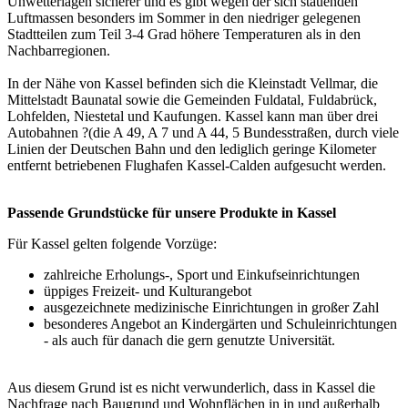
Unwetterlagen sicherer und es gibt wegen der sich stauenden
Luftmassen besonders im Sommer in den niedriger gelegenen
Stadtteilen zum Teil 3-4 Grad höhere Temperaturen als in den
Nachbarregionen.
In der Nähe von Kassel befinden sich die Kleinstadt Vellmar, die
Mittelstadt Baunatal sowie die Gemeinden Fuldatal, Fuldabrück,
Lohfelden, Niestetal und Kaufungen. Kassel kann man über drei
Autobahnen ?(die A 49, A 7 und A 44, 5 Bundesstraßen, durch viele
Linien der Deutschen Bahn und den lediglich geringe Kilometer
entfernt betriebenen Flughafen Kassel-Calden aufgesucht werden.
Passende Grundstücke für unsere Produkte in Kassel
Für Kassel gelten folgende Vorzüge:
zahlreiche Erholungs-, Sport und Einkufseinrichtungen
üppiges Freizeit- und Kulturangebot
ausgezeichnete medizinische Einrichtungen in großer Zahl
besonderes Angebot an Kindergärten und Schuleinrichtungen
- als auch für danach die gern genutzte Universität.
Aus diesem Grund ist es nicht verwunderlich, dass in Kassel die
Nachfrage nach Baugrund und Wohnflächen in in und außerhalb