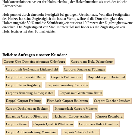
Holzkonstruktionen basiert der Holzskelettbau, der Holzrahmenbau als auch der übliche
Fachwerkbau.
Holz punktet durch eine hohe Festigkeit bei geringem Gewicht aus. Von allen Festigkeiten
des Holzes hat seine Zugfestigkeit die besten Werte, während die Druckfestigkeit des
Holzes ungefähr 50 % und die Schubfestigkeit nur circa 10 Prozent der Zugfestigkeitswerte
erreichen. Die Zugfestigkeit von Stahl ist zwar 5-6 mal höher als die Zugfestigkeit von
Holz, letzteres ist aber 16-mal leichter.
Beliebte Anfragen unserer Kunden:
Carport Öko-Dacheindeckungen Oldenburg
Carport aus Holz Delmenhorst
Carport mit Geräteraum Lüdenscheid
Carports Bauantrag Tübingen
Carport Konfigurator Berlin
Carports Delmenhorst
Doppel-Carport Dortmund
Carport Planer Augsburg
Carports Bauantrag Karlsruhe
Carports Bauantrag Ludwigshafen
Carport mit Geräteraum Berlin
Doppel-Carport Freiburg
Flachdach-Carport Heilbronn
Carport-Zubehör Potsdam
Carport Dachblenden Bochum
Bitumendach-Carport Münster
Bauantrag Carport Offenburg
Flachdach-Carport Aachen
Carport Rotenburg
Carports Kassel
Carports Qualität Wiesbaden
Carport aus Holz Oldenburg
Carport Aufbauanleitung Mannheim
Carport-Zubehör Gifhorn