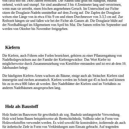
von circa 400 bis 1400 Jahren erreichen. Die Nadeln sind grün bis blaugrün, einzeln
stehend, weich und stumpf. Sie sind annähernd 3 bis 4 Zentimeter lang und verströmen,
wenn man sie zerreibt, einen frischen angenehmen Geruch. Im Unterschied zur Fichte
sitzen die Douglasie-Nadeln unmittelbar auf dem Zweig auf. Die Zapfen der Douglasie
weisen eine Länge von in etwa 4 bis 9 cm und einen Durchmesser von 3-3,5 cm auf. Zur
Reifezeit hängen sie und fallen wie bei der Fichte als Ganzes ab. Die Douglasie blüht auf
der Nordhalbkugel im Allgemeinen von April bis Mai. Die Samen reifen bis September und
werden von Oktober bis November freigegeben.
Kiefern
Die Kiefern, auch Föhren oder Forlen bezeichnet, gehören zu einer Pflanzengattung von
Nadelholzgewächsen aus der Familie der Kieferngewächse. Das Wort Kiefer ist
möglicherweise durch Zusammenziehung von Kienföhre entstanden und ist erst ab dem 16.
Jahrhundert belegt.
Die häufigsten Kiefern-Arten wachsen als Bäume, einige auch als Sträucher. Kiefern sind
immergrün und riechen aromatisch. Kiefern werden im Schnitt gut 45 m hoch und können
bis zu in etwa 600 Jahre alt werden. Ihre Nadelblätter der Kiefern sind im Verhältnis zu
anderen Nadelbäumen ausgesprochen lang.
Holz als Baustoff
Holz findet im Bauwesen für gewöhnlich als sog. Bauholz umfangreiche Verwendung.
Holz wird beim Bauen beispielsweise als Brettschichtholz, Vollholz oder in Form von
Holzwerkstoffen verwendet werden. Es wird sowohl für konstruktive, isolierende als auch
für ästhetische Ziele in Form von Verkleidungen zum Einsatz gebracht. Auf tragenden