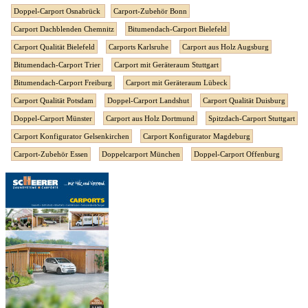
Doppel-Carport Osnabrück
Carport-Zubehör Bonn
Carport Dachblenden Chemnitz
Bitumendach-Carport Bielefeld
Carport Qualität Bielefeld
Carports Karlsruhe
Carport aus Holz Augsburg
Bitumendach-Carport Trier
Carport mit Geräteraum Stuttgart
Bitumendach-Carport Freiburg
Carport mit Geräteraum Lübeck
Carport Qualität Potsdam
Doppel-Carport Landshut
Carport Qualität Duisburg
Doppel-Carport Münster
Carport aus Holz Dortmund
Spitzdach-Carport Stuttgart
Carport Konfigurator Gelsenkirchen
Carport Konfigurator Magdeburg
Carport-Zubehör Essen
Doppelcarport München
Doppel-Carport Offenburg