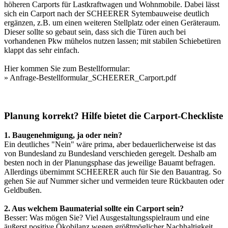
höheren Carports für Lastkraftwagen und Wohnmobile. Dabei lässt
sich ein Carport nach der SCHEERER Sytembauweise deutlich
ergänzen, z.B. um einen weiteren Stellplatz oder einen Geräteraum.
Dieser sollte so gebaut sein, dass sich die Türen auch bei
vorhandenen Pkw mühelos nutzen lassen; mit stabilen Schiebetüren
klappt das sehr einfach.
Hier kommen Sie zum Bestellformular:
»
Anfrage-Bestellformular_SCHEERER_Carport.pdf
Planung korrekt? Hilfe bietet die Carport-Checkliste
1. Baugenehmigung, ja oder nein?
Ein deutliches "Nein" wäre prima, aber bedauerlicherweise ist das
von Bundesland zu Bundesland verschieden geregelt. Deshalb am
besten noch in der Planungsphase das jeweilige Bauamt befragen.
Allerdings übernimmt SCHEERER auch für Sie den Bauantrag. So
gehen Sie auf Nummer sicher und vermeiden teure Rückbauten oder
Geldbußen.
2. Aus welchem Baumaterial sollte ein Carport sein?
Besser: Was mögen Sie? Viel Ausgestaltungsspielraum und eine
äußerst positive Ökobilanz wegen größtmöglicher Nachhaltigkeit