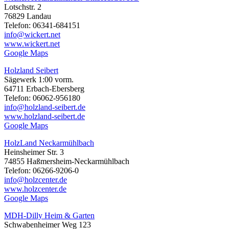
Lotschstr. 2
76829 Landau
Telefon: 06341-684151
info@wickert.net
www.wickert.net
Google Maps
Holzland Seibert
Sägewerk 1:00 vorm.
64711 Erbach-Ebersberg
Telefon: 06062-956180
info@holzland-seibert.de
www.holzland-seibert.de
Google Maps
HolzLand Neckarmühlbach
Heinsheimer Str. 3
74855 Haßmersheim-Neckarmühlbach
Telefon: 06266-9206-0
info@holzcenter.de
www.holzcenter.de
Google Maps
MDH-Dilly Heim & Garten
Schwabenheimer Weg 123