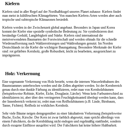
Kiefern
Kiefern sind in aller Regel auf der Nordhalbkugel unseres Planet zuhause. Kiefern findet
man meist in kühlfeuchten Klimagebieten. Von manchen Kiefern-Arten werden aber auch
tropische und subtropische Klimazonen besiedelt.
Kiefern werden in der Zwischenzeit global angebaut. Besonders in Japan und Korea
kommt der Kiefer eine spezielle symbolische Bedeutung zu: Sie symbolisieren dort
beständige Geduld, Langlebigkeit und Stärke. Kiefern sind international die
meistverwendeten Baumarten der Forstwirtschaft und werden oftmals für die schnelle
Wiederaufforstung nach Waldzerstörungen und Waldrodungen genutzt. Im Norden
Deutschlands ist die Kiefer die wichtigste Baumgattung. Besondere Merkmale der Kiefer
sind: rot gefärbtes Kernholz, große Robustheit, leicht zu bearbeiten, ausgezeichnet zu
imprägnieren.
Holz: Verkernung
Eine sogenannte Verkernung von Holz besteht, wenn die internen Wasserleitbahnen des
Baumstammes unterbrochen werden und die Zellen abgetötet werden. Ist der Kernbereich
genau durch eine dunkle Färbung zu identifizieren, redet man von Kernholzbäumen
(beispielsweise Robinie, Kiefer, Eiche, Douglasie, Lärche). Wenn kein Farbunterschied zu
identifizieren ist, aber über den verringerten Feuchtigkeitsanteil überlegt werden kann, dass
der Innenbereich verkernt ist, redet man von Reifholzbäumen (z.B. Linde, Birnbaum,
Tanne, Fichten). Reifholz ist wirkliches Kernholz.
Sehr viele Bäume neigen demgegenüber zu einer fakultativen Verkernung (beispielsweise
Buche, Esche, Kirsche. Der Kern ist zwar farblich abgesetzt, man spricht allerdings von
einem Falschkern, da die Kernbildung nicht endogen und regelmäßig stattfindet, sondern
durch exogene Einflüsse ausgelöst wird. Der Falschkern hat keine höhere Haltbarkeit.