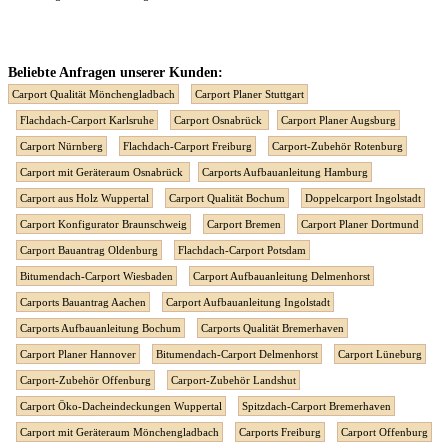
Beliebte Anfragen unserer Kunden:
Carport Qualität Mönchengladbach
Carport Planer Stuttgart
Flachdach-Carport Karlsruhe
Carport Osnabrück
Carport Planer Augsburg
Carport Nürnberg
Flachdach-Carport Freiburg
Carport-Zubehör Rotenburg
Carport mit Geräteraum Osnabrück
Carports Aufbauanleitung Hamburg
Carport aus Holz Wuppertal
Carport Qualität Bochum
Doppelcarport Ingolstadt
Carport Konfigurator Braunschweig
Carport Bremen
Carport Planer Dortmund
Carport Bauantrag Oldenburg
Flachdach-Carport Potsdam
Bitumendach-Carport Wiesbaden
Carport Aufbauanleitung Delmenhorst
Carports Bauantrag Aachen
Carport Aufbauanleitung Ingolstadt
Carports Aufbauanleitung Bochum
Carports Qualität Bremerhaven
Carport Planer Hannover
Bitumendach-Carport Delmenhorst
Carport Lüneburg
Carport-Zubehör Offenburg
Carport-Zubehör Landshut
Carport Öko-Dacheindeckungen Wuppertal
Spitzdach-Carport Bremerhaven
Carport mit Geräteraum Mönchengladbach
Carports Freiburg
Carport Offenburg