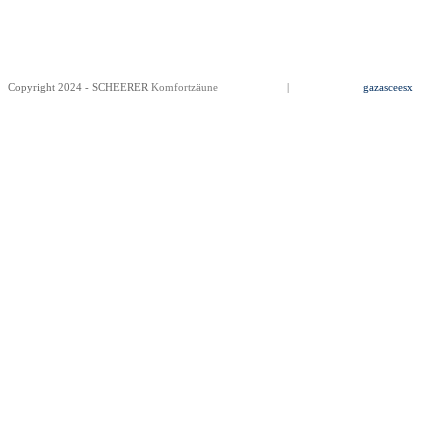
Copyright 2024 - SCHEERER
Komfortzäune
Impressum
|
Datenschutz
gazasceesx