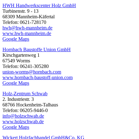
HWH Handwerkscenter Holz GmbH
Turbinenstr. 9 - 13
68309 Mannheim-Käfertal
Telefon: 0621-728170
hwh@hwh-mannheim.de
www.hwh-mannheim.de
Google Maps
Hornbach Baustoffe Union GmbH
Kirschgartenweg 1
67549 Worms
Telefon: 06241-305280
union-worms@hornbach.com
www.hornbach-baustoff-union.com
Google Maps
Holz-Zentrum Schwab
2. Industriestr. 3
68766 Hockenheim-Talhaus
Telefon: 06205-9446-0
info@holzschwab.de
www.holzschwab.de
Google Maps
Wickert Holzfachhandel GmbH&Co. KG