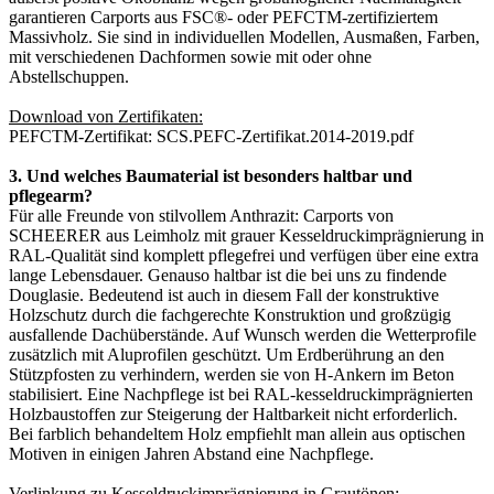
garantieren Carports aus FSC®- oder PEFCTM-zertifiziertem
Massivholz. Sie sind in individuellen Modellen, Ausmaßen, Farben,
mit verschiedenen Dachformen sowie mit oder ohne
Abstellschuppen.
Download von Zertifikaten:
PEFCTM-Zertifikat:
SCS.PEFC-Zertifikat.2014-2019.pdf
3. Und welches Baumaterial ist besonders haltbar und
pflegearm?
Für alle Freunde von stilvollem Anthrazit: Carports von
SCHEERER aus Leimholz mit grauer Kesseldruckimprägnierung in
RAL-Qualität sind komplett pflegefrei und verfügen über eine extra
lange Lebensdauer. Genauso haltbar ist die bei uns zu findende
Douglasie. Bedeutend ist auch in diesem Fall der konstruktive
Holzschutz durch die fachgerechte Konstruktion und großzügig
ausfallende Dachüberstände. Auf Wunsch werden die Wetterprofile
zusätzlich mit Aluprofilen geschützt. Um Erdberührung an den
Stützpfosten zu verhindern, werden sie von H-Ankern im Beton
stabilisiert. Eine Nachpflege ist bei RAL-kesseldruckimprägnierten
Holzbaustoffen zur Steigerung der Haltbarkeit nicht erforderlich.
Bei farblich behandeltem Holz empfiehlt man allein aus optischen
Motiven in einigen Jahren Abstand eine Nachpflege.
Verlinkung zu Kesseldruckimprägnierung in Grautönen: