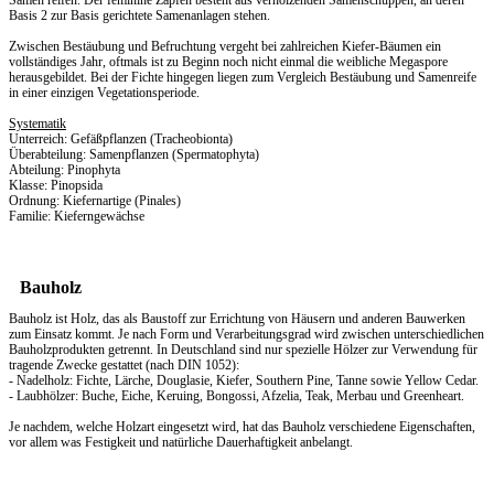
Samen reifen. Der feminine Zapfen besteht aus verholzenden Samenschuppen, an deren
Basis 2 zur Basis gerichtete Samenanlagen stehen.
Zwischen Bestäubung und Befruchtung vergeht bei zahlreichen Kiefer-Bäumen ein
vollständiges Jahr, oftmals ist zu Beginn noch nicht einmal die weibliche Megaspore
herausgebildet. Bei der Fichte hingegen liegen zum Vergleich Bestäubung und Samenreife
in einer einzigen Vegetationsperiode.
Systematik
Unterreich: Gefäßpflanzen (Tracheobionta)
Überabteilung: Samenpflanzen (Spermatophyta)
Abteilung: Pinophyta
Klasse: Pinopsida
Ordnung: Kiefernartige (Pinales)
Familie: Kieferngewächse
Bauholz
Bauholz ist Holz, das als Baustoff zur Errichtung von Häusern und anderen Bauwerken
zum Einsatz kommt. Je nach Form und Verarbeitungsgrad wird zwischen unterschiedlichen
Bauholzprodukten getrennt. In Deutschland sind nur spezielle Hölzer zur Verwendung für
tragende Zwecke gestattet (nach DIN 1052):
- Nadelholz: Fichte, Lärche, Douglasie, Kiefer, Southern Pine, Tanne sowie Yellow Cedar.
- Laubhölzer: Buche, Eiche, Keruing, Bongossi, Afzelia, Teak, Merbau und Greenheart.
Je nachdem, welche Holzart eingesetzt wird, hat das Bauholz verschiedene Eigenschaften,
vor allem was Festigkeit und natürliche Dauerhaftigkeit anbelangt.