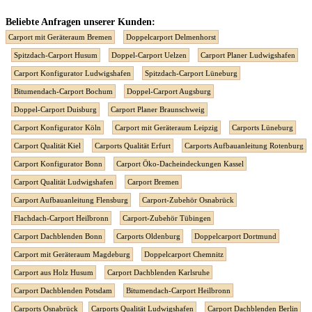
Beliebte Anfragen unserer Kunden:
Carport mit Geräteraum Bremen
Doppelcarport Delmenhorst
Spitzdach-Carport Husum
Doppel-Carport Uelzen
Carport Planer Ludwigshafen
Carport Konfigurator Ludwigshafen
Spitzdach-Carport Lüneburg
Bitumendach-Carport Bochum
Doppel-Carport Augsburg
Doppel-Carport Duisburg
Carport Planer Braunschweig
Carport Konfigurator Köln
Carport mit Geräteraum Leipzig
Carports Lüneburg
Carport Qualität Kiel
Carports Qualität Erfurt
Carports Aufbauanleitung Rotenburg
Carport Konfigurator Bonn
Carport Öko-Dacheindeckungen Kassel
Carport Qualität Ludwigshafen
Carport Bremen
Carport Aufbauanleitung Flensburg
Carport-Zubehör Osnabrück
Flachdach-Carport Heilbronn
Carport-Zubehör Tübingen
Carport Dachblenden Bonn
Carports Oldenburg
Doppelcarport Dortmund
Carport mit Geräteraum Magdeburg
Doppelcarport Chemnitz
Carport aus Holz Husum
Carport Dachblenden Karlsruhe
Carport Dachblenden Potsdam
Bitumendach-Carport Heilbronn
Carports Osnabrück
Carports Qualität Ludwigshafen
Carport Dachblenden Berlin