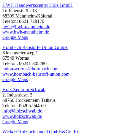
HWH Handwerkscenter Holz GmbH
Turbinenstr. 9 - 13
68309 Mannheim-Käfertal
Telefon: 0621-728170
hwh@hwh-mannheim.de
www.hwh-mannheim.de
Google Maps
Hornbach Baustoffe Union GmbH
Kirschgartenweg 1
67549 Worms
Telefon: 06241-305280
union-worms@hornbach.com
www.hornbach-baustoff-union.com
Google Maps
Holz-Zentrum Schwab
2. Industriestr. 3
68766 Hockenheim-Talhaus
Telefon: 06205-9446-0
info@holzschwab.de
www.holzschwab.de
Google Maps
Wickert Holzfachhandel GmbH&Co. KG