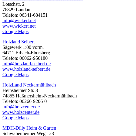
Lotschstr. 2
76829 Landau
Telefon: 06341-684151
info@wickert.net
www.wickert.net
Google Maps
Holzland Seibert
Sägewerk 1:00 vorm.
64711 Erbach-Ebersberg
Telefon: 06062-956180
info@holzland-seibert.de
www.holzland-seibert.de
Google Maps
HolzLand Neckarmühlbach
Heinsheimer Str. 3
74855 Haßmersheim-Neckarmühlbach
Telefon: 06266-9206-0
info@holzcenter.de
www.holzcenter.de
Google Maps
MDH-Dilly Heim & Garten
Schwabenheimer Weg 123