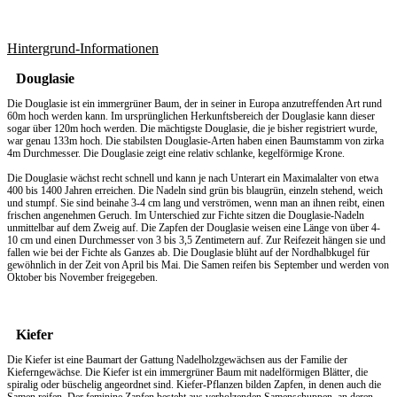
Hintergrund-Informationen
Douglasie
Die Douglasie ist ein immergrüner Baum, der in seiner in Europa anzutreffenden Art rund
60m hoch werden kann. Im ursprünglichen Herkunftsbereich der Douglasie kann dieser
sogar über 120m hoch werden. Die mächtigste Douglasie, die je bisher registriert wurde,
war genau 133m hoch. Die stabilsten Douglasie-Arten haben einen Baumstamm von zirka
4m Durchmesser. Die Douglasie zeigt eine relativ schlanke, kegelförmige Krone.
Die Douglasie wächst recht schnell und kann je nach Unterart ein Maximalalter von etwa
400 bis 1400 Jahren erreichen. Die Nadeln sind grün bis blaugrün, einzeln stehend, weich
und stumpf. Sie sind beinahe 3-4 cm lang und verströmen, wenn man an ihnen reibt, einen
frischen angenehmen Geruch. Im Unterschied zur Fichte sitzen die Douglasie-Nadeln
unmittelbar auf dem Zweig auf. Die Zapfen der Douglasie weisen eine Länge von über 4-
10 cm und einen Durchmesser von 3 bis 3,5 Zentimetern auf. Zur Reifezeit hängen sie und
fallen wie bei der Fichte als Ganzes ab. Die Douglasie blüht auf der Nordhalbkugel für
gewöhnlich in der Zeit von April bis Mai. Die Samen reifen bis September und werden von
Oktober bis November freigegeben.
Kiefer
Die Kiefer ist eine Baumart der Gattung Nadelholzgewächsen aus der Familie der
Kieferngewächse. Die Kiefer ist ein immergrüner Baum mit nadelförmigen Blätter, die
spiralig oder büschelig angeordnet sind. Kiefer-Pflanzen bilden Zapfen, in denen auch die