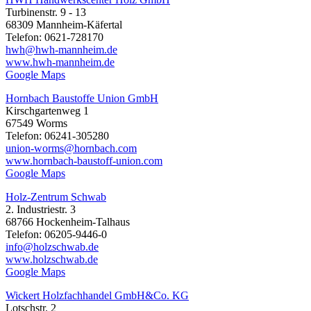
Turbinenstr. 9 - 13
68309 Mannheim-Käfertal
Telefon: 0621-728170
hwh@hwh-mannheim.de
www.hwh-mannheim.de
Google Maps
Hornbach Baustoffe Union GmbH
Kirschgartenweg 1
67549 Worms
Telefon: 06241-305280
union-worms@hornbach.com
www.hornbach-baustoff-union.com
Google Maps
Holz-Zentrum Schwab
2. Industriestr. 3
68766 Hockenheim-Talhaus
Telefon: 06205-9446-0
info@holzschwab.de
www.holzschwab.de
Google Maps
Wickert Holzfachhandel GmbH&Co. KG
Lotschstr. 2