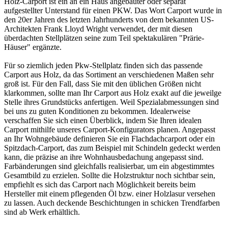
Holz-Carport ist ein an ein Haus angebauter oder separat
aufgestellter Unterstand für einen PKW. Das Wort Carport wurde in
den 20er Jahren des letzten Jahrhunderts von dem bekannten US-
Architekten Frank Lloyd Wright verwendet, der mit diesen
überdachten Stellplätzen seine zum Teil spektakulären "Prärie-
Häuser" ergänzte.
Für so ziemlich jeden Pkw-Stellplatz finden sich das passende
Carport aus Holz, da das Sortiment an verschiedenen Maßen sehr
groß ist. Für den Fall, dass Sie mit den üblichen Größen nicht
klarkommen, sollte man Ihr Carport aus Holz exakt auf die jeweilge
Stelle ihres Grundstücks anfertigen. Weil Spezialabmessungen sind
bei uns zu guten Konditionen zu bekommen. Idealerweise
verschaffen Sie sich einen Überblick, indem Sie Ihren idealen
Carport mithilfe unseres Carport-Konfigurators planen. Angepasst
an Ihr Wohngebäude definieren Sie ein Flachdachcarport oder ein
Spitzdach-Carport, das zum Beispiel mit Schindeln gedeckt werden
kann, die präzise an ihre Wohnhausbedachung angepasst sind.
Farbänderungen sind gleichfalls realisierbar, um ein abgestimmtes
Gesamtbild zu erzielen. Sollte die Holzstruktur noch sichtbar sein,
empfiehlt es sich das Carport nach Möglichkeit bereits beim
Hersteller mit einem pflegenden Öl bzw. einer Holzlasur versehen
zu lassen. Auch deckende Beschichtungen in schicken Trendfarben
sind ab Werk erhältlich.