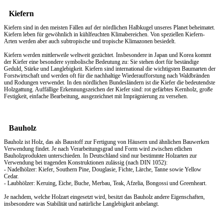
Kiefern
Kiefern sind in den meisten Fällen auf der nördlichen Halbkugel unseres Planet beheimatet.
Kiefern leben für gewöhnlich in kühlfeuchten Klimabereichen. Von speziellen Kiefern-
Arten werden aber auch subtropische und tropische Klimazonen besiedelt.
Kiefern werden mittlerweile weltweit gezüchtet. Insbesondere in Japan und Korea kommt
der Kiefer eine besondere symbolische Bedeutung zu: Sie stehen dort für beständige
Geduld, Stärke und Langlebigkeit. Kiefern sind international die wichtigsten Baumarten der
Forstwirtschaft und werden oft für die nachhaltige Wiederaufforstung nach Waldbränden
und Rodungen verwendet. In den nördlichen Bundesländern ist die Kiefer die bedeutendste
Holzgattung. Auffällige Erkennungszeichen der Kiefer sind: rot gefärbtes Kernholz, große
Festigkeit, einfache Bearbeitung, ausgezeichnet mit Imprägnierung zu versehen.
Bauholz
Bauholz ist Holz, das als Baustoff zur Fertigung von Häusern und ähnlichen Bauwerken
Verwendung findet. Je nach Verarbeitungsgrad und Form wird zwischen etlichen
Bauholzprodukten unterschieden. In Deutschland sind nur bestimmte Holzarten zur
Verwendung bei tragenden Konstruktionen zulässig (nach DIN 1052):
- Nadelhölzer: Kiefer, Southern Pine, Douglasie, Fichte, Lärche, Tanne sowie Yellow
Cedar.
- Laubhölzer: Keruing, Eiche, Buche, Merbau, Teak, Afzelia, Bongossi und Greenheart.
Je nachdem, welche Holzart eingesetzt wird, besitzt das Bauholz andere Eigenschaften,
insbesondere was Stabilität und natürliche Langlebigkeit anbelangt.