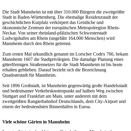
Die Stadt Mannheim ist mit über 310.000 Bürgern die zweitgrößte
Stadt in Baden-Württemberg. Die ehemalige Residenzstadt der
geschichtlichen Kurpfalz verkörpert das Geistliche und
ökonomische Zentrum der europäischen Metropolregion Rhein-
Neckar. Von seiner rheinland-pfälzischen Schwesterstadt
Ludwigshafen am Rhein (ungefähr 164.000 Menschen) wird
Mannheim durch den Rhein getrennt.
Zum ersten Mal urkundlich genannt im Lorscher Codex 766, bekam
Mannheim 1607 die Stadtprivilegien. Die damalige Planung eines
gitterförmigen Straßennetzes für die Stadt Mannheim ist bis heute
erhalten geblieben. Darauf bezieht sich die Bezeichnung
Quadratestadt für Mannheim.
Seit 1896 Großstadt, ist Mannheim gegenwärtig große Handelsstadt
und bedeutsamer Verkehrsknotenpunkt auf halben Weg zwischen
Stuttgart und Frankfurt am Main, unter anderem mit dem
zweitgrößten Rangierbahnhof Deutschlands, dem City-Airport und
einem der bedeutendsten Binnenhäfen in Euroa.
Viele schöne Gärten in Mannheim