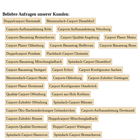
Beliebte Anfragen unserer Kunden:
Doppelcarport Darmstadt
Bitumendach-Carport Düsseldorf
Carports Aufbauanleitung Köln
Carports Aufbauanleitung Würzburg
Carports Bauantrag Bremerhaven
Carport Qualität Augsburg
Carport Planer Mainz
Carport Planer Oldenburg
Carports Bauantrag Heilbronn
Carports Bauantrag Bonn
Doppelcarport Potsdam
Flachdach-Carport Chemnitz
Carports Bauantrag Mönchengladbach
Spitzdach-Carport Düsseldorf
Carport Bauantrag Stuttgart
Carport Erfurt
Carport Konfigurator Aachen
Bitumendach-Carport Heide
Carports Oldenburg
Carport-Zubehör Göttingen
Carport Planer Dortmund
Carport Konfigurator Osnabrück
Qualität Carport Offenburg
Carport aus Holz Koblenz
Carport-Zubehör Offenburg
Spitzdach-Carport Münster
Carport Öko-Dacheindeckungen Gelsenkirchen
Carports Aufbauanleitung Dortmund
Carport-Zubehör Husum
Doppelcarport Mönchengladbach
Carports Qualität Dortmund
Doppel-Carport Wittingen
Spitzdach-Carport Hannover
Spitzdach-Carport Bremerhaven