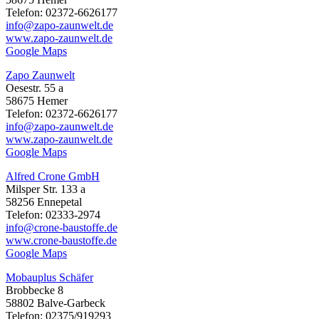
Telefon: 02372-6626177
info@zapo-zaunwelt.de
www.zapo-zaunwelt.de
Google Maps
Zapo Zaunwelt
Oesestr. 55 a
58675 Hemer
Telefon: 02372-6626177
info@zapo-zaunwelt.de
www.zapo-zaunwelt.de
Google Maps
Alfred Crone GmbH
Milsper Str. 133 a
58256 Ennepetal
Telefon: 02333-2974
info@crone-baustoffe.de
www.crone-baustoffe.de
Google Maps
Mobauplus Schäfer
Brobbecke 8
58802 Balve-Garbeck
Telefon: 02375/919293