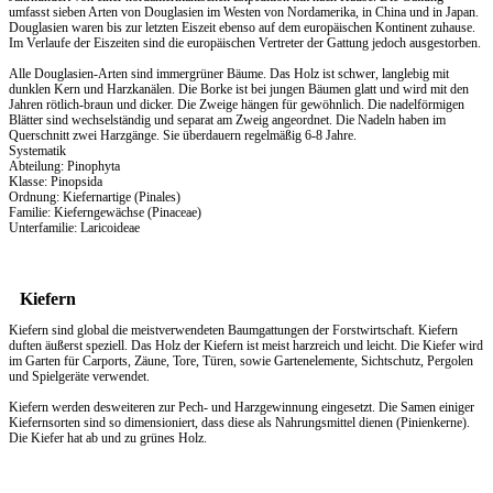
umfasst sieben Arten von Douglasien im Westen von Nordamerika, in China und in Japan.
Douglasien waren bis zur letzten Eiszeit ebenso auf dem europäischen Kontinent zuhause.
Im Verlaufe der Eiszeiten sind die europäischen Vertreter der Gattung jedoch ausgestorben.
Alle Douglasien-Arten sind immergrüner Bäume. Das Holz ist schwer, langlebig mit
dunklen Kern und Harzkanälen. Die Borke ist bei jungen Bäumen glatt und wird mit den
Jahren rötlich-braun und dicker. Die Zweige hängen für gewöhnlich. Die nadelförmigen
Blätter sind wechselständig und separat am Zweig angeordnet. Die Nadeln haben im
Querschnitt zwei Harzgänge. Sie überdauern regelmäßig 6-8 Jahre.
Systematik
Abteilung: Pinophyta
Klasse: Pinopsida
Ordnung: Kiefernartige (Pinales)
Familie: Kieferngewächse (Pinaceae)
Unterfamilie: Laricoideae
Kiefern
Kiefern sind global die meistverwendeten Baumgattungen der Forstwirtschaft. Kiefern
duften äußerst speziell. Das
Holz
der Kiefern ist meist harzreich und leicht. Die Kiefer wird
im Garten für Carports, Zäune, Tore, Türen, sowie Gartenelemente, Sichtschutz, Pergolen
und Spielgeräte verwendet.
Kiefern werden desweiteren zur Pech- und Harzgewinnung eingesetzt. Die Samen einiger
Kiefernsorten sind so dimensioniert, dass diese als Nahrungsmittel dienen (Pinienkerne).
Die Kiefer hat ab und zu grünes Holz.