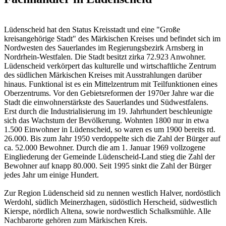
Lüdenscheid hat den Status Kreisstadt und eine "Große
kreisangehörige Stadt" des Märkischen Kreises und befindet sich im
Nordwesten des Sauerlandes im Regierungsbezirk Arnsberg in
Nordrhein-Westfalen. Die Stadt besitzt zirka 72.923 Anwohner.
Lüdenscheid verkörpert das kulturelle und wirtschaftliche Zentrum
des südlichen Märkischen Kreises mit Ausstrahlungen darüber
hinaus. Funktional ist es ein Mittelzentrum mit Teilfunktionen eines
Oberzentrums. Vor den Gebietsreformen der 1970er Jahre war die
Stadt die einwohnerstärkste des Sauerlandes und Südwestfalens.
Erst durch die Industrialisierung im 19. Jahrhundert beschleunigte
sich das Wachstum der Bevölkerung. Wohnten 1800 nur in etwa
1.500 Einwohner in Lüdenscheid, so waren es um 1900 bereits rd.
26.000. Bis zum Jahr 1950 verdoppelte sich die Zahl der Bürger auf
ca. 52.000 Bewohner. Durch die am 1. Januar 1969 vollzogene
Eingliederung der Gemeinde Lüdenscheid-Land stieg die Zahl der
Bewohner auf knapp 80.000. Seit 1995 sinkt die Zahl der Bürger
jedes Jahr um einige Hundert.
Zur Region Lüdenscheid sid zu nennen westlich Halver, nordöstlich
Werdohl, südlich Meinerzhagen, südöstlich Herscheid, südwestlich
Kierspe, nördlich Altena, sowie nordwestlich Schalksmühle. Alle
Nachbarorte gehören zum Märkischen Kreis.