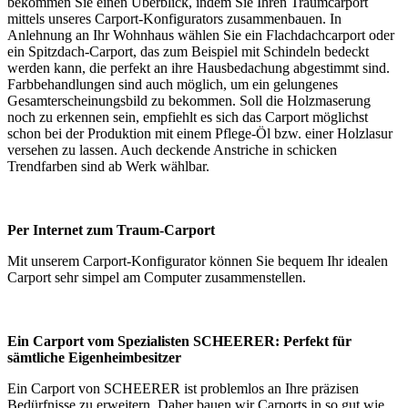
bekommen Sie einen Überblick, indem Sie Ihren Traumcarport
mittels unseres Carport-Konfigurators zusammenbauen. In
Anlehnung an Ihr Wohnhaus wählen Sie ein Flachdachcarport oder
ein Spitzdach-Carport, das zum Beispiel mit Schindeln bedeckt
werden kann, die perfekt an ihre Hausbedachung abgestimmt sind.
Farbbehandlungen sind auch möglich, um ein gelungenes
Gesamterscheinungsbild zu bekommen. Soll die Holzmaserung
noch zu erkennen sein, empfiehlt es sich das Carport möglichst
schon bei der Produktion mit einem Pflege-Öl bzw. einer Holzlasur
versehen zu lassen. Auch deckende Anstriche in schicken
Trendfarben sind ab Werk wählbar.
Per Internet zum Traum-Carport
Mit unserem
Carport-Konfigurator
können Sie bequem Ihr idealen
Carport sehr simpel am Computer zusammenstellen.
Ein Carport vom Spezialisten SCHEERER: Perfekt für
sämtliche Eigenheimbesitzer
Ein Carport von SCHEERER ist problemlos an Ihre präzisen
Bedürfnisse zu erweitern. Daher bauen wir Carports in so gut wie