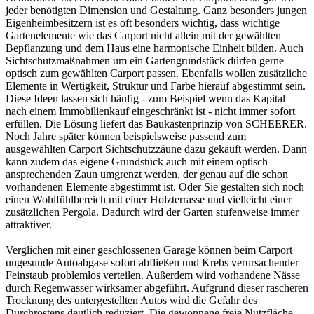
jeder benötigten Dimension und Gestaltung. Ganz besonders jungen
Eigenheimbesitzern ist es oft besonders wichtig, dass wichtige
Gartenelemente wie das Carport nicht allein mit der gewählten
Bepflanzung und dem Haus eine harmonische Einheit bilden. Auch
Sichtschutzmaßnahmen um ein Gartengrundstück dürfen gerne
optisch zum gewählten Carport passen. Ebenfalls wollen zusätzliche
Elemente in Wertigkeit, Struktur und Farbe hierauf abgestimmt sein.
Diese Ideen lassen sich häufig - zum Beispiel wenn das Kapital
nach einem Immobilienkauf eingeschränkt ist - nicht immer sofort
erfüllen. Die Lösung liefert das Baukastenprinzip von SCHEERER.
Noch Jahre später können beispielsweise passend zum
ausgewählten Carport Sichtschutzzäune dazu gekauft werden. Dann
kann zudem das eigene Grundstück auch mit einem optisch
ansprechenden Zaun umgrenzt werden, der genau auf die schon
vorhandenen Elemente abgestimmt ist. Oder Sie gestalten sich noch
einen Wohlfühlbereich mit einer Holzterrasse und vielleicht einer
zusätzlichen Pergola. Dadurch wird der Garten stufenweise immer
attraktiver.
Verglichen mit einer geschlossenen Garage können beim Carport
ungesunde Autoabgase sofort abfließen und Krebs verursachender
Feinstaub problemlos verteilen. Außerdem wird vorhandene Nässe
durch Regenwasser wirksamer abgeführt. Aufgrund dieser rascheren
Trocknung des untergestellten Autos wird die Gefahr des
Durchrostens deutlich reduziert. Die gewonnene freie Nutzfläche