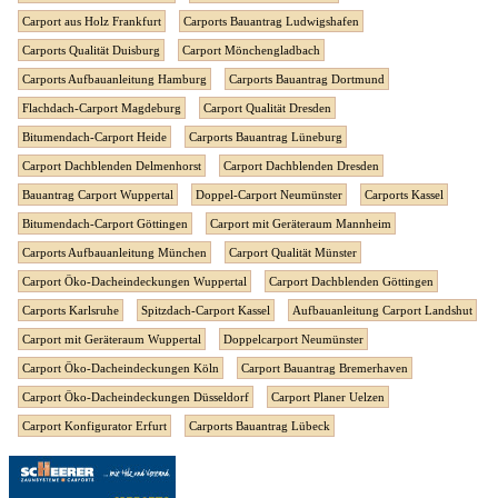
Carport aus Holz Frankfurt
Carports Bauantrag Ludwigshafen
Carports Qualität Duisburg
Carport Mönchengladbach
Carports Aufbauanleitung Hamburg
Carports Bauantrag Dortmund
Flachdach-Carport Magdeburg
Carport Qualität Dresden
Bitumendach-Carport Heide
Carports Bauantrag Lüneburg
Carport Dachblenden Delmenhorst
Carport Dachblenden Dresden
Bauantrag Carport Wuppertal
Doppel-Carport Neumünster
Carports Kassel
Bitumendach-Carport Göttingen
Carport mit Geräteraum Mannheim
Carports Aufbauanleitung München
Carport Qualität Münster
Carport Öko-Dacheindeckungen Wuppertal
Carport Dachblenden Göttingen
Carports Karlsruhe
Spitzdach-Carport Kassel
Aufbauanleitung Carport Landshut
Carport mit Geräteraum Wuppertal
Doppelcarport Neumünster
Carport Öko-Dacheindeckungen Köln
Carport Bauantrag Bremerhaven
Carport Öko-Dacheindeckungen Düsseldorf
Carport Planer Uelzen
Carport Konfigurator Erfurt
Carports Bauantrag Lübeck