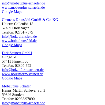
info@mobauplus-schaefer.de
www.mobauplus-schaefer.de
Google Maps
Clemens Dransfeld GmbH & Co. KG
Unterm Gallenlöh 18
57489 Drolshagen
Telefon: 02761-7575
info@holz-dransfeld.de
www.holz-dransfeld.de
Google Maps
Dirk Steinert GmbH
Glinge 51
57413 Finnentrop
Telefon: 02395-755
info@holzinform-steinert.de
www.holzinform-steinert.de
Google Maps
Mobauplus Schäfer
Hanns-Martin-Schleyer Str. 3
59846 Sundern
Telefon: 02933/97090
info@mobauplus-schaefer.de