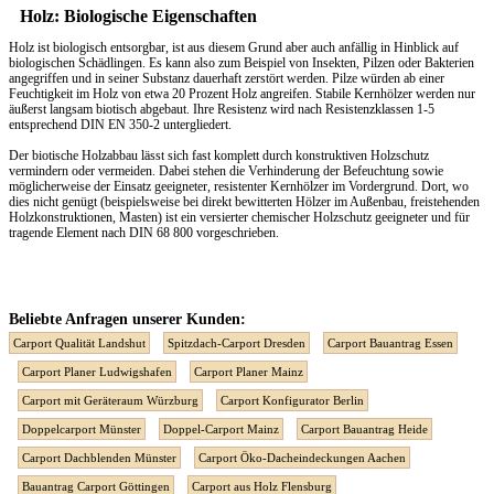
Holz: Biologische Eigenschaften
Holz ist biologisch entsorgbar, ist aus diesem Grund aber auch anfällig in Hinblick auf
biologischen Schädlingen. Es kann also zum Beispiel von Insekten, Pilzen oder Bakterien
angegriffen und in seiner Substanz dauerhaft zerstört werden. Pilze würden ab einer
Feuchtigkeit im Holz von etwa 20 Prozent Holz angreifen. Stabile Kernhölzer werden nur
äußerst langsam biotisch abgebaut. Ihre Resistenz wird nach Resistenzklassen 1-5
entsprechend DIN EN 350-2 untergliedert.
Der biotische Holzabbau lässt sich fast komplett durch konstruktiven Holzschutz
vermindern oder vermeiden. Dabei stehen die Verhinderung der Befeuchtung sowie
möglicherweise der Einsatz geeigneter, resistenter Kernhölzer im Vordergrund. Dort, wo
dies nicht genügt (beispielsweise bei direkt bewitterten Hölzer im Außenbau, freistehenden
Holzkonstruktionen, Masten) ist ein versierter chemischer Holzschutz geeigneter und für
tragende Element nach DIN 68 800 vorgeschrieben.
Beliebte Anfragen unserer Kunden:
Carport Qualität Landshut
Spitzdach-Carport Dresden
Carport Bauantrag Essen
Carport Planer Ludwigshafen
Carport Planer Mainz
Carport mit Geräteraum Würzburg
Carport Konfigurator Berlin
Doppelcarport Münster
Doppel-Carport Mainz
Carport Bauantrag Heide
Carport Dachblenden Münster
Carport Öko-Dacheindeckungen Aachen
Bauantrag Carport Göttingen
Carport aus Holz Flensburg