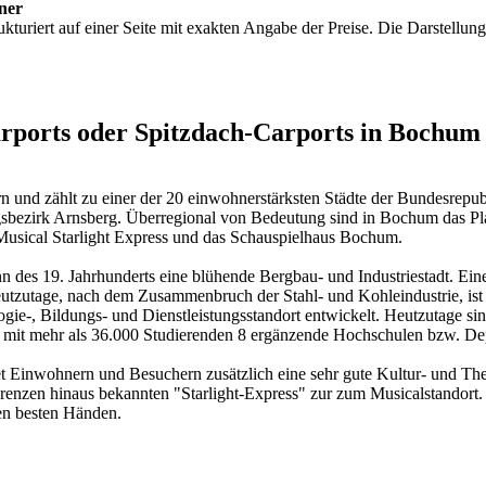
ner
ukturiert auf einer Seite mit exakten Angabe der Preise. Die Darstellun
arports oder Spitzdach-Carports in Bochum
 und zählt zu einer der 20 einwohnerstärksten Städte der Bundesrepu
gsbezirk Arnsberg. Überregional von Bedeutung sind in Bochum das P
usical Starlight Express und das Schauspielhaus Bochum.
n des 19. Jahrhunderts eine blühende Bergbau- und Industriestadt. Ei
Heutzutage, nach dem Zusammenbruch der Stahl- und Kohleindustrie, is
gie-, Bildungs- und Dienstleistungsstandort entwickelt. Heutzutage 
ät mit mehr als 36.000 Studierenden 8 ergänzende Hochschulen bzw. Dep
t Einwohnern und Besuchern zusätzlich eine sehr gute Kultur- und Th
nzen hinaus bekannten "Starlight-Express" zur zum Musicalstandort.
den besten Händen.