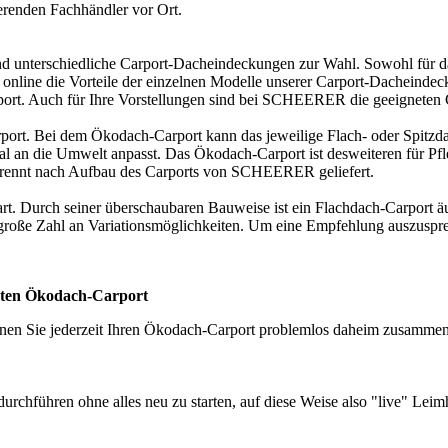
ierenden
Fachhändler vor Ort
.
sind unterschiedliche Carport-Dacheindeckungen zur Wahl. Sowohl für
online die Vorteile der einzelnen Modelle unserer Carport-Dacheindec
arport. Auch für Ihre Vorstellungen sind bei SCHEERER die geeignete
arport. Bei dem Ökodach-Carport kann das jeweilige Flach- oder Spit
al an die Umwelt anpasst. Das Ökodach-Carport ist desweiteren für Pfl
etrennt nach Aufbau des Carports von SCHEERER geliefert.
rt. Durch seiner überschaubaren Bauweise ist ein Flachdach-Carport äußer
große Zahl an Variationsmöglichkeiten. Um eine Empfehlung auszuspre
hten Ökodach-Carport
nen Sie jederzeit Ihren Ökodach-Carport problemlos daheim zusammen
durchführen ohne alles neu zu starten, auf diese Weise also "live" L