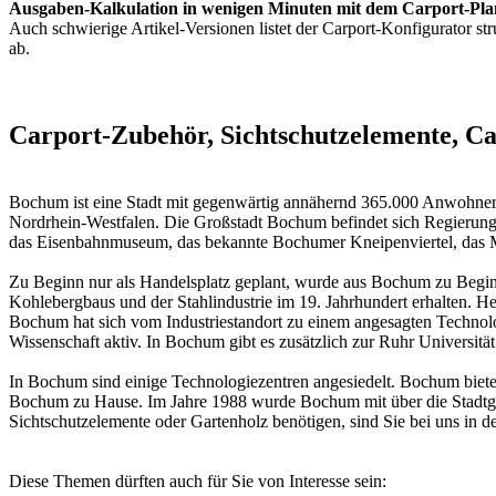
Ausgaben-Kalkulation in wenigen Minuten mit dem Carport-Pla
Auch schwierige Artikel-Versionen listet der Carport-Konfigurator str
ab.
Carport-Zubehör, Sichtschutzelemente, C
Bochum ist eine Stadt mit gegenwärtig annähernd 365.000 Anwohnern
Nordrhein-Westfalen. Die Großstadt Bochum befindet sich Regierun
das Eisenbahnmuseum, das bekannte Bochumer Kneipenviertel, das M
Zu Beginn nur als Handelsplatz geplant, wurde aus Bochum zu Begin
Kohlebergbaus und der Stahlindustrie im 19. Jahrhundert erhalten. 
Bochum hat sich vom Industriestandort zu einem angesagten Technolo
Wissenschaft aktiv. In Bochum gibt es zusätzlich zur Ruhr Universit
In Bochum sind einige Technologiezentren angesiedelt. Bochum biete
Bochum zu Hause. Im Jahre 1988 wurde Bochum mit über die Stadtgre
Sichtschutzelemente oder Gartenholz benötigen, sind Sie bei uns in 
Diese Themen dürften auch für Sie von Interesse sein: