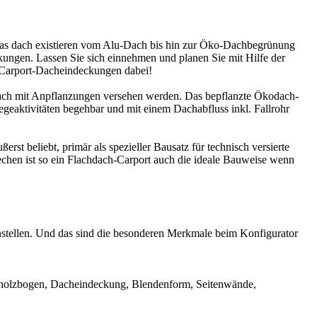
 das dach existieren vom Alu-Dach bis hin zur Öko-Dachbegrünung
kungen. Lassen Sie sich einnehmen und planen Sie mit Hilfe der
n Carport-Dacheindeckungen dabei!
zdach mit Anpflanzungen versehen werden. Das bepflanzte Ökodach-
egeaktivitäten begehbar und mit einem Dachabfluss inkl. Fallrohr
st beliebt, primär als spezieller Bausatz für technisch versierte
chen ist so ein Flachdach-Carport auch die ideale Bauweise wenn
stellen. Und das sind die besonderen Merkmale beim Konfigurator
eimholzbogen, Dacheindeckung, Blendenform, Seitenwände,