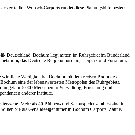
g des erstellten Wunsch-Carports rundet diese Planungshilfe bestens
blik Deutschland. Bochum liegt mitten im Ruhrgebiet im Bundesland
lanetarium, das Deutsche Bergbaumuseum, Tierpark und Fossilium,
ne wirkliche Wertigkeit hat Bochum mit dem großen Boom des
t Bochum eine der lebenswertesten Metropolen des Ruhrgebiets.
sind ungefähr 6.000 Menschen in Verwaltung, Forschung und
endancen anderer Institute.
eaterszene. Mehr als 40 Bühnen- und Schauspielensembles sind in
 Sollten Sie als Gebäudeeigentümer in Bochum Carports, Zäune,