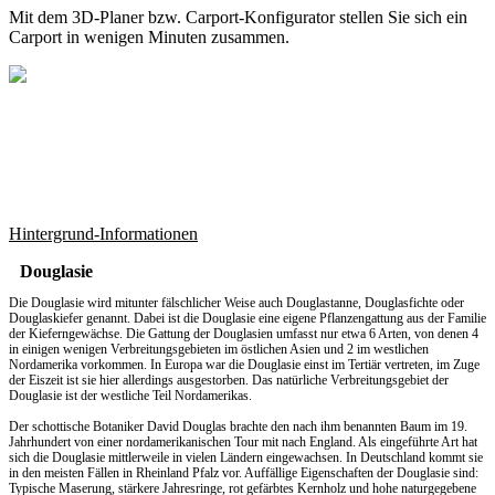
Mit dem
3D-Planer
bzw.
Carport-Konfigurator
stellen Sie sich ein
Carport in wenigen Minuten zusammen.
Hintergrund-Informationen
Douglasie
Die Douglasie wird mitunter fälschlicher Weise auch Douglastanne, Douglasfichte oder
Douglaskiefer genannt. Dabei ist die Douglasie eine eigene Pflanzengattung aus der Familie
der Kieferngewächse. Die Gattung der Douglasien umfasst nur etwa 6 Arten, von denen 4
in einigen wenigen Verbreitungsgebieten im östlichen Asien und 2 im westlichen
Nordamerika vorkommen. In Europa war die Douglasie einst im Tertiär vertreten, im Zuge
der Eiszeit ist sie hier allerdings ausgestorben. Das natürliche Verbreitungsgebiet der
Douglasie ist der westliche Teil Nordamerikas.
Der schottische Botaniker David Douglas brachte den nach ihm benannten Baum im 19.
Jahrhundert von einer nordamerikanischen Tour mit nach England. Als eingeführte Art hat
sich die Douglasie mittlerweile in vielen Ländern eingewachsen. In Deutschland kommt sie
in den meisten Fällen in Rheinland Pfalz vor. Auffällige Eigenschaften der Douglasie sind:
Typische Maserung, stärkere Jahresringe, rot gefärbtes Kernholz und hohe naturgegebene