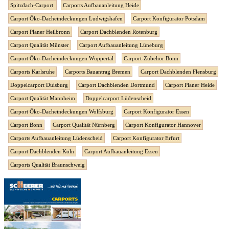
Spitzdach-Carport
Carports Aufbauanleitung Heide
Carport Öko-Dacheindeckungen Ludwigshafen
Carport Konfigurator Potsdam
Carport Planer Heilbronn
Carport Dachblenden Rotenburg
Carport Qualität Münster
Carport Aufbauanleitung Lüneburg
Carport Öko-Dacheindeckungen Wuppertal
Carport-Zubehör Bonn
Carports Karlsruhe
Carports Bauantrag Bremen
Carport Dachblenden Flensburg
Doppelcarport Duisburg
Carport Dachblenden Dortmund
Carport Planer Heide
Carport Qualität Mannheim
Doppelcarport Lüdenscheid
Carport Öko-Dacheindeckungen Wolfsburg
Carport Konfigurator Essen
Carport Bonn
Carport Qualität Nürnberg
Carport Konfigurator Hannover
Carports Aufbauanleitung Lüdenscheid
Carport Konfigurator Erfurt
Carport Dachblenden Köln
Carport Aufbauanleitung Essen
Carports Qualität Braunschweig