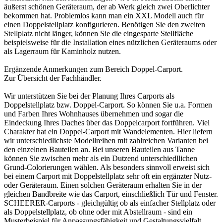
äußerst schönen Geräteraum, der ab Werk gleich zwei Oberlichter
bekommen hat. Problemlos kann man ein XXL Modell auch für
einen Doppelstellplatz konfigurieren. Benötigen Sie den zweiten
Stellplatz nicht länger, können Sie die eingesparte Stellfläche
beispielsweise für die Installation eines nützlichen Geräteraums oder
als Lagerraum für Kaminholz nutzen.
Ergänzende Anmerkungen zum Bereich
Doppel-Carport
.
Zur Übersicht der
Fachhändler
.
Wir unterstützen Sie bei der Planung Ihres Carports als
Doppelstellplatz bzw. Doppel-Carport. So können Sie u.a. Formen
und Farben Ihres Wohnhauses übernehmen und sogar die
Eindeckung Ihres Daches über das
Doppelcarport
fortführen. Viel
Charakter hat ein Doppel-Carport mit Wandelementen. Hier liefern
wir unterschiedlichste Modellreihen mit zahlreichen Varianten bei
den einzelnen Bauteilen an. Bei unseren Bauteilen aus Tanne
können Sie zwischen mehr als ein Dutzend unterschiedllichen
Grund-Colorierungen wählen. Als besonders sinnvoll erweist sich
bei einem
Carport
mit Doppelstellplatz sehr oft ein ergänzter Nutz-
oder Geräteraum. Einen solchen Geräteraum erhalten Sie in der
gleichen Bandbreite wie das Carport, einschließlich Tür und Fenster.
SCHEERER-Carports - gleichgültig ob als einfacher Stellplatz oder
als Doppelstellplatz, ob ohne oder mit Abstellraum - sind ein
Musterbeispiel für Anpassungsfähigkeit und Gestaltungsvielfalt.