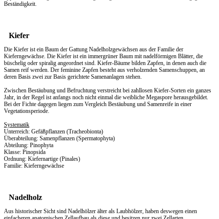
Beständigkeit.
Kiefer
Die Kiefer ist ein Baum der Gattung Nadelholzgewächsen aus der Familie der
Kieferngewächse. Die Kiefer ist ein immergrüner Baum mit nadelförmigen Blätter, die
büschelig oder spiralig angeordnet sind. Kiefer-Bäume bilden Zapfen, in denen auch die
Samen reif werden. Der feminine Zapfen besteht aus verholzenden Samenschuppen, an
deren Basis zwei zur Basis gerichtete Samenanlagen stehen.
Zwischen Bestäubung und Befruchtung verstreicht bei zahllosen Kiefer-Sorten ein ganzes
Jahr, in der Regel ist anfangs noch nicht einmal die weibliche Megaspore herausgebildet.
Bei der Fichte dagegen liegen zum Vergleich Bestäubung und Samenreife in einer
Vegetationsperiode.
Systematik
Unterreich: Gefäßpflanzen (Tracheobionta)
Überabteilung: Samenpflanzen (Spermatophyta)
Abteilung: Pinophyta
Klasse: Pinopsida
Ordnung: Kiefernartige (Pinales)
Familie: Kieferngewächse
Nadelholz
Aus historischer Sicht sind Nadelhölzer älter als Laubhölzer, haben deswegen einen
einfacheren anatomischen Zellaufbau als diese und besitzen nur zwei Zellarten.