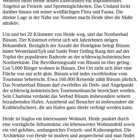
Weiteren bietet Heide seinen Einwohnern ein imponierendes
Angebot an Freizeit- und Sportmöglichkeiten. Das Umland lockt
darüber hinaus mit seiner weitflächigen Flora und Fauna. Die
direkte Lage in der Nähe zur Nordsee macht Heide über die Maße
attraktiv.
Um und bei 20 Kilometer von Heide weg, sitzt das Nordseebad
Büsum. Der Küstenort erfreut sich seit Jahrzehnten steigen
Bekanntheit. Bezüglich der Anzahl der Hotelgäste belegt Büsum
hinter Westerland/Sylt und Sankt Peter Ording Rang drei auf der
Toplist der populärsten Badeorte an der schleswig-holsteinischen
Nordseeküste. Die Bevölkerungszahl von Büsum ist eher gering.
Gut 5.000 Bürger wohnen in Büsum. Der Ort zieht sich über eine
Fläche von nur acht qkm. Büsum wird indes zweifelsohne vom
Tourismus beherrscht. Etwa 160.000 Reisende zählt Büsum jährlich.
Das Nordseebad Büsum darf zweifellos als Dreh- und Angelpunkt
der schleswig-holsteinischen Tourismusbranche bezeichnet werden.
Sein Charisma verdankt das Seebad Büsum insbesondere seinem
bezaubernden Hafen. Anziehend auf Besucher ist insbesondere die
Krabbenfischerei, die am Hafen ganz direkt verfolgt werden kann.
Heide ist fraglos ein interessanter Wohnort. Heide punktet durch
eine vorzügliche Infrastruktur, ein lebenswertes Wohnumfeld sowie
ein viel gelobtes, umfangreiches Freizeit- und Kulturangebot. Die
Architektur von Heide ist modern und ansprechend und man findet