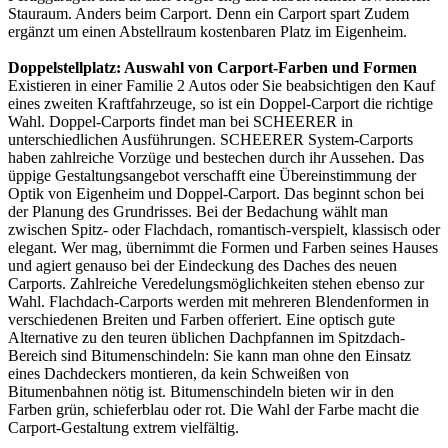
Stauraum. Anders beim Carport. Denn ein Carport spart Zudem
ergänzt um einen Abstellraum kostenbaren Platz im Eigenheim.
Doppelstellplatz: Auswahl von Carport-Farben und Formen
Existieren in einer Familie 2 Autos oder Sie beabsichtigen den Kauf
eines zweiten Kraftfahrzeuge, so ist ein Doppel-Carport die richtige
Wahl. Doppel-Carports findet man bei SCHEERER in
unterschiedlichen Ausführungen. SCHEERER System-Carports
haben zahlreiche Vorzüge und bestechen durch ihr Aussehen. Das
üppige Gestaltungsangebot verschafft eine Übereinstimmung der
Optik von Eigenheim und Doppel-Carport. Das beginnt schon bei
der Planung des Grundrisses. Bei der Bedachung wählt man
zwischen Spitz- oder Flachdach, romantisch-verspielt, klassisch oder
elegant. Wer mag, übernimmt die Formen und Farben seines Hauses
und agiert genauso bei der Eindeckung des Daches des neuen
Carports. Zahlreiche Veredelungsmöglichkeiten stehen ebenso zur
Wahl. Flachdach-Carports werden mit mehreren Blendenformen in
verschiedenen Breiten und Farben offeriert. Eine optisch gute
Alternative zu den teuren üblichen Dachpfannen im Spitzdach-
Bereich sind Bitumenschindeln: Sie kann man ohne den Einsatz
eines Dachdeckers montieren, da kein Schweißen von
Bitumenbahnen nötig ist. Bitumenschindeln bieten wir in den
Farben grün, schieferblau oder rot. Die Wahl der Farbe macht die
Carport-Gestaltung extrem vielfältig.