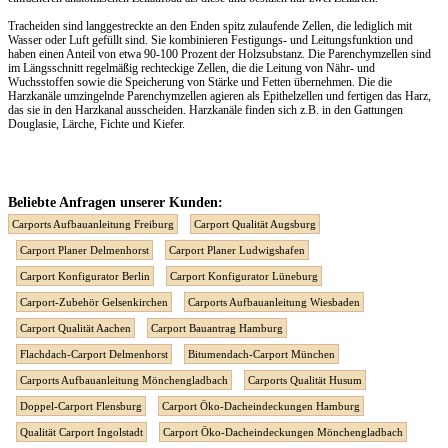
Tracheiden sind langgestreckte an den Enden spitz zulaufende Zellen, die lediglich mit
Wasser oder Luft gefüllt sind. Sie kombinieren Festigungs- und Leitungsfunktion und
haben einen Anteil von etwa 90-100 Prozent der Holzsubstanz. Die Parenchymzellen sind
im Längsschnitt regelmäßig rechteckige Zellen, die die Leitung von Nähr- und
Wuchsstoffen sowie die Speicherung von Stärke und Fetten übernehmen. Die die
Harzkanäle umzingelnde Parenchymzellen agieren als Epithelzellen und fertigen das Harz,
das sie in den Harzkanal ausscheiden. Harzkanäle finden sich z.B. in den Gattungen
Douglasie, Lärche, Fichte und Kiefer.
Beliebte Anfragen unserer Kunden:
Carports Aufbauanleitung Freiburg
Carport Qualität Augsburg
Carport Planer Delmenhorst
Carport Planer Ludwigshafen
Carport Konfigurator Berlin
Carport Konfigurator Lüneburg
Carport-Zubehör Gelsenkirchen
Carports Aufbauanleitung Wiesbaden
Carport Qualität Aachen
Carport Bauantrag Hamburg
Flachdach-Carport Delmenhorst
Bitumendach-Carport München
Carports Aufbauanleitung Mönchengladbach
Carports Qualität Husum
Doppel-Carport Flensburg
Carport Öko-Dacheindeckungen Hamburg
Qualität Carport Ingolstadt
Carport Öko-Dacheindeckungen Mönchengladbach