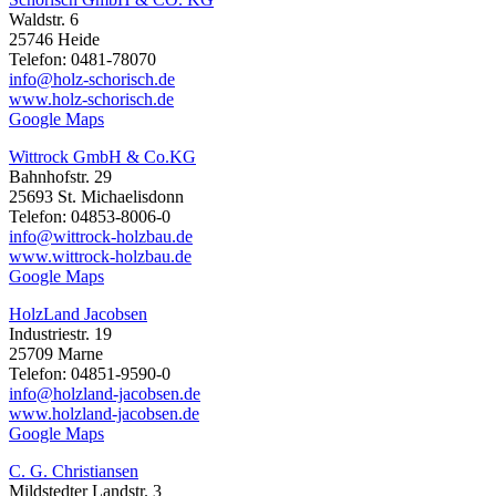
Waldstr. 6
25746 Heide
Telefon: 0481-78070
info@holz-schorisch.de
www.holz-schorisch.de
Google Maps
Wittrock GmbH & Co.KG
Bahnhofstr. 29
25693 St. Michaelisdonn
Telefon: 04853-8006-0
info@wittrock-holzbau.de
www.wittrock-holzbau.de
Google Maps
HolzLand Jacobsen
Industriestr. 19
25709 Marne
Telefon: 04851-9590-0
info@holzland-jacobsen.de
www.holzland-jacobsen.de
Google Maps
C. G. Christiansen
Mildstedter Landstr. 3