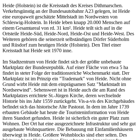
Heide (Holstein) ist die Kreisstadt des Kreises Dithmarschen.
Verkehrsgünstig an der Bundesautobahnr A23 gelegen, ist Heide
eine europaweit geschätzte Mittelstadt im Nordwesten von
Schleswig-Holstein. In Heide leben knapp 20.000 Menschen auf
einem Gesamtareal von rd. 31 km². Heide teilt sich auf in die
Ortsteile Heide-Süd, Heide-Nord, Heide-Ost und Heide-West. Des
Weiteren gehören die seinerzeit selbständigen Dörfer Süderholm
und Rüsdorf zum heutigen Heide (Holstein). Den Titel einer
Kreisstadt hat Heide seit 1970 inne.
Im Stadtzentrum von Heide findet sich der größte unbebaute
Marktplatz der Bundesrepublik. Auf einer Fläche von etwa 5 ha
findet in steter Folge der traditionsreiche Wochenmarkt statt. Der
Marktplatz ist im Prinzip ein "Trademark" von Heide. Nicht ohne
Grund wirbt Heide mit dem einprägsamen Satz "Marktstadt im
Nordseewind". Sehenswert ist in Heide auch die am Rand des
Marktplatzes errichtete St.-Jürgen Kirche, deren wechselnde
Historie bis ins Jahr 1559 zurückgeht. Vis-a-vis des Kirchgebäudes
befindet sich das historische Alte Pastorat. In dem im Jahre 1739
erbauten Gebäude hat heute die Touristeninformation von Heide
ihren Standort gefunden. Heide ist sicherlich ein guter Platz zum
Wohnen. Der Ort hat eine ausgezeichnete Infrastruktur und sehr gut
ausgebaute Wohnquartiere. Die Bebauung mit Einfamilienhäusern
überwiegt in Heide. Größere Wohnblocks sind eher selten. Des