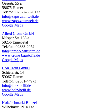
Oesestr. 55 a
58675 Hemer
Telefon: 02372-6626177
info@zapo-zaunwelt.de
www.zapo-zaunwelt.de
Google Maps
Alfred Crone GmbH
Milsper Str. 133 a
58256 Ennepetal
Telefon: 02333-2974
info@crone-baustoffe.de
www.crone-baustoffe.de
Google Maps
Holz Heilf GmbH
Schieferstr. 14
59067 Hamm
Telefon: 02381-44973
info@holz-heilf.de
www.holz-heilf.de
Google Maps
Holzfachmarkt Bunzel
Wilhelmstr. 191a 14a