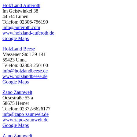
HolzLand Auferoth
Im Geistwinkel 38
44534 Lünen
Telefon: 02306-756190
info@auferoth.com
www.holzland-auferoth.de
Google Maps
HolzLand Beese
Massener Str. 139-141
59423 Unna
Telefon: 02303-250100
info@holzlandbeese.de
www.holzlandbeese.de
Google Maps
Zapo Zaunwelt
Oesestraße 55 a
58675 Hemer
Telefon: 02372-6626177
info@zapo-zaunwelt.de
www.zapo-zaunwelt.de
Google Maps
Zapo Zaunwelt