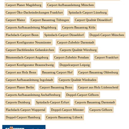
Carport Planer Magdeburg
Carport Aufbauanleitung München
Carport Öko-Dacheindeckungen Frankfurt
Spitzdach-Carport Lüneburg
Carport Mainz
Carport Bauantrag Tübingen
Carport Qualität Düsseldorf
Carports Aufbauanleitung Magdeburg
Carports Bauantrag Köln
Flachdach-Carport Bonn
Spitzdach-Carport Düsseldorf
Doppel-Carport München
Carport Konfigurator Neumünster
Carport-Zubehör Darmstadt
Carport Dachblenden Gelsenkirchen
Carports Qualität Würzburg
Bitumendach-Carport Augsburg
Carport-Zubehör Potsdam
Carport Frankfurt
Carport Konfigurator Braunschweig
Doppelcarport Leipzig
Carport aus Holz Bonn
Bauantrag Carport Hof
Carport Bauantrag Oldenburg
Carport Aufbauanleitung Ingolstadt
Carports Qualität Wiesbaden
Carport Planer Berlin
Carport Bauantrag Bonn
Carport aus Holz Lüdenscheid
Carports Aufbauanleitung Aschaffenburg
Doppel-Carport Gifhorn
Carports Duisburg
Spitzdach-Carport Erfurt
Carports Bauantrag Darmstadt
Flachdach-Carport Wuppertal
Doppel-Carport Münster
Carports Gifhorn
Doppel-Carport Hamburg
Carports Bauantrag Lübeck