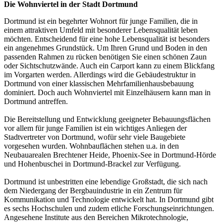
Die Wohnviertel in der Stadt Dortmund
Dortmund ist ein begehrter Wohnort für junge Familien, die in
einem attraktiven Umfeld mit besonderer Lebensqualität leben
möchten. Entscheidend für eine hohe Lebensqualität ist besonders
ein angenehmes Grundstück. Um Ihren Grund und Boden in den
passenden Rahmen zu rücken benötigen Sie einen schönen Zaun
oder Sichtschutzwände. Auch ein Carport kann zu einem Blickfang
im Vorgarten werden. Allerdings wird die Gebäudestruktur in
Dortmund von einer klassischen Mehrfamilienhausbebauung
dominiert. Doch auch Wohnviertel mit Einzelhäusern kann man in
Dortmund antreffen.
Die Bereitstellung und Entwicklung geeigneter Bebauungsflächen
vor allem für junge Familien ist ein wichtiges Anliegen der
Stadtvertreter von Dortmund, wofür sehr viele Baugebiete
vorgesehen wurden. Wohnbauflächen stehen u.a. in den
Neubauarealen Brechtener Heide, Phoenix-See in Dortmund-Hörde
und Hohenbuschei in Dortmund-Brackel zur Verfügung.
Dortmund ist unbestritten eine lebendige Großstadt, die sich nach
dem Niedergang der Bergbauindustrie in ein Zentrum für
Kommunikation und Technologie entwickelt hat. In Dortmund gibt
es sechs Hochschulen und zudem etliche Forschungseinrichtungen.
Angesehene Institute aus den Bereichen Mikrotechnologie,