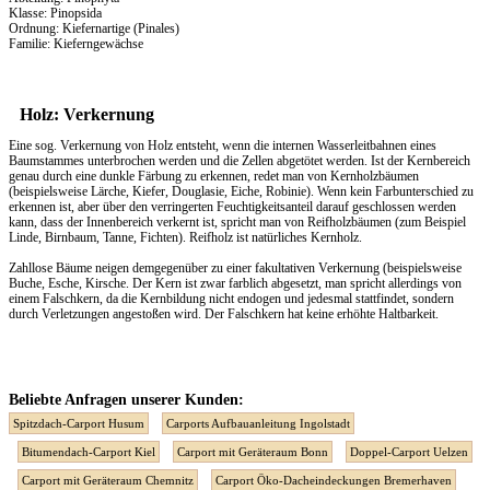
Klasse: Pinopsida
Ordnung: Kiefernartige (Pinales)
Familie: Kieferngewächse
Holz: Verkernung
Eine sog. Verkernung von Holz entsteht, wenn die internen Wasserleitbahnen eines
Baumstammes unterbrochen werden und die Zellen abgetötet werden. Ist der Kernbereich
genau durch eine dunkle Färbung zu erkennen, redet man von Kernholzbäumen
(beispielsweise Lärche, Kiefer, Douglasie, Eiche, Robinie). Wenn kein Farbunterschied zu
erkennen ist, aber über den verringerten Feuchtigkeitsanteil darauf geschlossen werden
kann, dass der Innenbereich verkernt ist, spricht man von Reifholzbäumen (zum Beispiel
Linde, Birnbaum, Tanne, Fichten). Reifholz ist natürliches Kernholz.
Zahllose Bäume neigen demgegenüber zu einer fakultativen Verkernung (beispielsweise
Buche, Esche, Kirsche. Der Kern ist zwar farblich abgesetzt, man spricht allerdings von
einem Falschkern, da die Kernbildung nicht endogen und jedesmal stattfindet, sondern
durch Verletzungen angestoßen wird. Der Falschkern hat keine erhöhte Haltbarkeit.
Beliebte Anfragen unserer Kunden:
Spitzdach-Carport Husum
Carports Aufbauanleitung Ingolstadt
Bitumendach-Carport Kiel
Carport mit Geräteraum Bonn
Doppel-Carport Uelzen
Carport mit Geräteraum Chemnitz
Carport Öko-Dacheindeckungen Bremerhaven