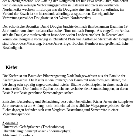
der Kieferngewächse. Die Gattung der Douglasien hat nur zirka sechs Arten, von denen
vier in einigen wenigen Verbreitungsgebieten in Ostasien und zwei im westlichen
Nordamerika wachsen. In Europa war die Douglasie einst im Tertiär vorzufinden, im
Verlauf der Eiszeit ist sie hierzulande allerdings ausgestorben. Das eigentliche
Verbreitungsareal der Douglasie ist der Westen Nordamerikas.
Der schottische Botaniker David Douglas brachte den nach ihm benannten Baum im 19.
Jahrhundert von einer nordamerikanischen Tour mit nach Europa. Als eingeführte Art hat
sich die Douglasie mittlerweile in besonders vielen Ländern etabliert. In Deutschland
kommt die Douglasie vorrangig in Rheinland Pfalz vor. Auffällige Merkmale der Douglasie
sind: Besondere Maserung, breiere Jahresringe, rötliches Kernholz und große natürliche
Beständigkeit.
Kiefer
Die Kiefer ist ein Baum der Pflanzengattung Nadelholzgewächsen aus der Familie der
Kieferngewächse. Die Kiefer ist ein immergrüner Baum mit nadelförmigen Blätter, die
büschelig oder spiralig angeordnet sind. Kiefer-Bäume bilden Zapfen, in denen auch die
Samen reifen. Der feminine Zapfen besteht aus verholzenden Samenschuppen, an deren
Basis 2 zur Basis gerichtete Samenanlagen stehen.
Zwischen Bestäubung und Befruchtung verstreicht bei etlichen Kiefer-Arten ein komplettes
Jahr, meistens ist am Anfang noch nicht einmal die weibliche Megaspore gebildet. Bei der
Fichte dagegen befinden sich zum Vergleich Bestäubung und Samenreife in einer
Vegetationsperiode.
Systematik
Unterreich: Gefäßpflanzen (Tracheobionta)
Überabteilung: Samenpflanzen (Spermatophyta)
Abteilung: Pinophyta