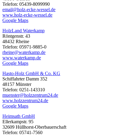
Telefon: 05439-8099990
email@holz-ecke-wessel.de
www.holz-ecke-wessel.de
Google Maps
HolzLand Waterkamp
Röntgenstr. 43
48432 Rheine
Telefon: 05971-9885-0
rheine@waterkamp.de
www.waterkamp.de
Google Maps
Hasto-Holz GmbH & Co. KG
Schiffahrter Damm 352
48157 Münster
Telefon: 0251-143310
muenster@holzzentrum24.de
www.holzzentrum24.de
Google Maps
Heimsath GmbH
Ellerkampstr. 95
32609 Hüllhorst-Oberbauerschaft
Telefon: 05741-7560