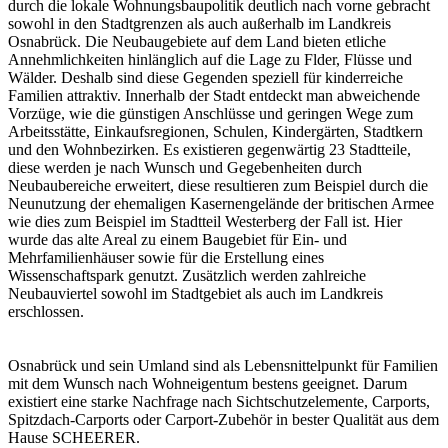
durch die lokale Wohnungsbaupolitik deutlich nach vorne gebracht
sowohl in den Stadtgrenzen als auch außerhalb im Landkreis
Osnabrück. Die Neubaugebiete auf dem Land bieten etliche
Annehmlichkeiten hinlänglich auf die Lage zu Flder, Flüsse und
Wälder. Deshalb sind diese Gegenden speziell für kinderreiche
Familien attraktiv. Innerhalb der Stadt entdeckt man abweichende
Vorzüge, wie die günstigen Anschlüsse und geringen Wege zum
Arbeitsstätte, Einkaufsregionen, Schulen, Kindergärten, Stadtkern
und den Wohnbezirken. Es existieren gegenwärtig 23 Stadtteile,
diese werden je nach Wunsch und Gegebenheiten durch
Neubaubereiche erweitert, diese resultieren zum Beispiel durch die
Neunutzung der ehemaligen Kasernengelände der britischen Armee
wie dies zum Beispiel im Stadtteil Westerberg der Fall ist. Hier
wurde das alte Areal zu einem Baugebiet für Ein- und
Mehrfamilienhäuser sowie für die Erstellung eines
Wissenschaftspark genutzt. Zusätzlich werden zahlreiche
Neubauviertel sowohl im Stadtgebiet als auch im Landkreis
erschlossen.
Osnabrück und sein Umland sind als Lebensnittelpunkt für Familien
mit dem Wunsch nach Wohneigentum bestens geeignet. Darum
existiert eine starke Nachfrage nach Sichtschutzelemente,
Carports
,
Spitzdach-Carports oder Carport-Zubehör in bester Qualität aus dem
Hause SCHEERER.