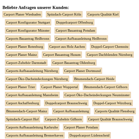
Beliebte Anfragen unserer Kunden:
Carport Planer Wiesbaden
Spitzdach-Carport Köln
Carports Qualität Kiel
Carport Konfigurator Stuttgart
Doppelcarport Offenburg
Carport Konfigurator Münster
Carport Bauantrag Potsdam
Carports Bauantrag Heilbronn
Carport Aufbauanleitung Heilbronn
Carport Planer Rotenburg
Carport aus Holz Aachen
Doppel-Carport Chemnitz
Carport Planer Mainz
Carport Bauantrag Husum
Carport Dachblenden Nürnberg
Carport-Zubehör Darmstadt
Carport Bauantrag Oldenburg
Carports Aufbauanleitung Nürnberg
Carport Planer Dortmund
Carport Öko-Dacheindeckungen Nürnberg
Bitumendach-Carport Heide
Carport Planer Trier
Carport Planer Wuppertal
Bitumendach-Carport Gifhorn
Carport Aufbauanleitung Mannheim
Carport Öko-Dacheindeckungen Neumünster
Carport Aschaffenburg
Doppelcarport Braunschweig
Doppel-Carport Würzburg
Bitumendach-Carport Mainz
Carport Aufbauanleitung
Carports Qualität Flensburg
Spitzdach-Carport Hof
Carport-Zubehör Gifhorn
Carport Qualität Braunschweig
Carports Aufbauanleitung Karlsruhe
Carport Planer Potsdam
Carports Aufbauanleitung Bremerhaven
Doppelcarport Lüdenscheid