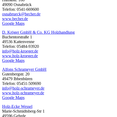
49090 Osnabrück
Telefon: 0541-669600
osnabrueck@becher.de
www.becher.de
Google Maps
D. Kröger GmbH & Co. KG Holzhandlung
Buchentorstraße 1
49536 Kattenvenne
Telefon: 05484-93920
info@holz-kroeger.de
www.holz-kroeger.de
Google Maps
Alfons Schrameyer GmbH
Gutenbergstr. 20
49479 Ibbenbüren
Telefon: 05451-509690
info@holz-schrameyer.de
www.holz-schrameyer.de
Google Maps
Holz-Ecke Wessel
Marie-Schmidtsberg-Str 1
49596 Gehrde