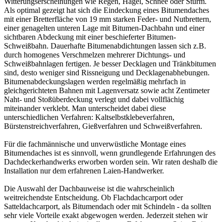
Witterungserscheinungen wie Regen, Hagel, Schnee oder Sturm.
Als optimal gezeigt hat sich die Eindeckung eines Bitumendaches
mit einer Bretterfläche von 19 mm starken Feder- und Nutbrettern,
einer genagelten unteren Lage mit Bitumen-Dachbahn und einer
sichtbaren Abdeckung mit einer beschieferter Bitumen-
Schweißbahn. Dauerhafte Bitumenabdichtungen lassen sich z.B.
durch homogenes Verschmelzen mehrerer Dichtungs- und
Schweißbahnlagen fertigen. Je besser Decklagen und Tränkbitumen
sind, desto weniger sind Rissneigung und Decklagenabhebungen.
Bitumenabdeckungslagen werden regelmäßig mehrfach in
gleichgerichteten Bahnen mit Lagenversatz sowie acht Zentimeter
Naht- und Stoßüberdeckung verlegt und dabei vollflächig
miteinander verklebt. Man unterscheidet dabei diese
unterschiedlichen Verfahren: Kaltselbstklebeverfahren,
Bürstenstreichverfahren, Gießverfahren und Schweißverfahren.
Für die fachmännische und unverwüstliche Montage eines
Bitumendaches ist es sinnvoll, wenn grundlegende Erfahrungen des
Dachdeckerhandwerks erworben worden sein. Wir raten deshalb die
Installation nur dem erfahrenen Laien-Handwerker.
Die Auswahl der Dachbauweise ist die wahrscheinlich
weitreichendste Entscheidung. Ob Flachdachcarport oder
Satteldachcarport, als Bitumendach oder mit Schindeln - da sollten
sehr viele Vorteile exakt abgewogen werden. Jederzeit stehen wir