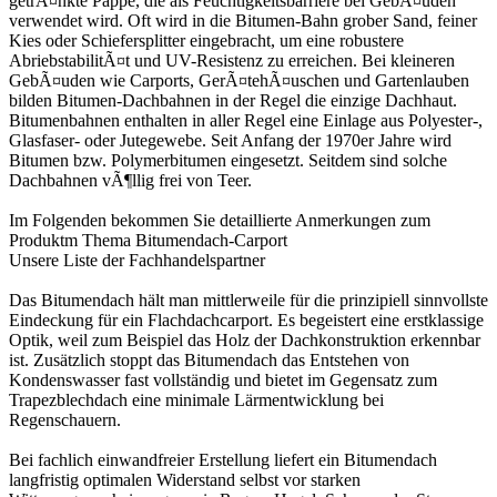
getrÃ¤nkte Pappe, die als Feuchtigkeitsbarriere bei GebÃ¤uden
verwendet wird. Oft wird in die Bitumen-Bahn grober Sand, feiner
Kies oder Schiefersplitter eingebracht, um eine robustere
AbriebstabilitÃ¤t und UV-Resistenz zu erreichen. Bei kleineren
GebÃ¤uden wie Carports, GerÃ¤tehÃ¤uschen und Gartenlauben
bilden Bitumen-Dachbahnen in der Regel die einzige Dachhaut.
Bitumenbahnen enthalten in aller Regel eine Einlage aus Polyester-,
Glasfaser- oder Jutegewebe. Seit Anfang der 1970er Jahre wird
Bitumen bzw. Polymerbitumen eingesetzt. Seitdem sind solche
Dachbahnen vÃ¶llig frei von Teer.
Im Folgenden bekommen Sie detaillierte Anmerkungen zum
Produktm Thema
Bitumendach-Carport
Unsere Liste der
Fachhandelspartner
Das Bitumendach hält man mittlerweile für die prinzipiell sinnvollste
Eindeckung für ein Flachdachcarport. Es begeistert eine erstklassige
Optik, weil zum Beispiel das Holz der Dachkonstruktion erkennbar
ist. Zusätzlich stoppt das Bitumendach das Entstehen von
Kondenswasser fast vollständig und bietet im Gegensatz zum
Trapezblechdach eine minimale Lärmentwicklung bei
Regenschauern.
Bei fachlich einwandfreier Erstellung liefert ein Bitumendach
langfristig optimalen Widerstand selbst vor starken