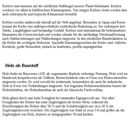
Kiefern sind meistens auf der nördlichen Halbkugel unseres Planet beheimatet. Kiefern
wachsen vor allem in kühlfeuchten Klimaregionen. Von einigen Kiefern-Arten werden aber
auch subtropische und tropische Klimazonen besiedelt.
Kiefern werden mittlerweile überall auf der Welt angebaut. Besonders in Japan und Korea
kommt der Kiefer eine außergewöhnliche symbolische Bedeutung zu: Sie verkörpern dort
Stärke, Langlebigkeit und beständige Geduld. Kiefern sind international die bedeutendsten
Baumarten der Forstwirtschaft und werden oftmals für die nachhaltige Wiederaufforstung
nach Waldzerstörungen und Waldrodungen eingesetzt. In den nördlichen Bundesländern ist
die Kiefer die wichtigste Holzsorte. Spezielle Erkennungszeichen der Kiefer sind: rötliches
Kernholz, große Robustheit, einfach zu bearbeiten, perfekt imprägnierbar.
Holz als Baustoff
Holz findet im Bauwesen i.d.R. als sogenanntes Bauholz vielseitige Nutzung. Holz wird im
Handwerk beispielsweise als Vollholz, Brettschichtholz oder in Form von Holzwerkstoffen
eingesetzt werden. Es wird sowohl für isolierende, konstruktive als auch für ästhetische
Ziele in Form von Verkleidungen eingesetzt. Auf tragenden Holzkonstruktionen basiert der
Holzskelettbau, der Holzrahmenbau als auch der klassische Fachwerkbau.
Holz glänzt durch eine hohe Festigkeit bei minimalen Eigengewicht aus. Von allen
Festigkeiten des Holzes hat seine Zugfestigkeit die besten Werte, während die
Druckfestigkeit des Holzes über 50 % und die Schubfestigkeit nur circa 10 % der
Zugfestigkeitswerte erreichen. Die Zugfestigkeit von Stahl ist zwar 5-6 mal größer als die
Zugfestigkeit von Holz, letzteres ist demgegenüber 16-mal leichter.