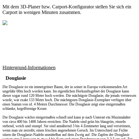
Mit dem
3D-Planer
bzw.
Carport-Konfigurator
stellen Sie sich ein
Carport in wenigen Minuten zusammen.
Hintergrund-Informationen
Douglasie
Die Douglasie ist ein immergrüner Baum, der in seiner in Europa vorkommenden Art
ungefähr 60m hoch werden kann. Im eigentlichen Herkunftsgebiet der Douglasie kann
dieser sogar rund 120 Meter hoch werden. Die mächtigste Douglasie, die jemals vermessen
wurde, war exakt 133 Meter hoch. Die mächtigsten Douglasie-Exemplare verfügen über
einen Stamm von rd. 4 Metern Durchmesser. Die Douglasie zeigt eine einigermaßen
schlanke, kegelförmige Krone.
Die Douglasie wächst einigermaßen schnell und kann je nach Unterart ein Maximalalter
von circa 400 bis 1400 Jahren erreichen. Die Nadeln sind grün bis blaugrün, einzeln
stehend, weich und stumpf. Sie sind annähernd 3 bis 4 Zentimeter lang und verströmen,
wenn man sie zerreibt, einen frischen angenehmen Geruch. Im Unterschied zur Fichte
sitzen die Douglasie-Nadeln unmittelbar auf dem Zweig auf. Die Zapfen der Douglasie