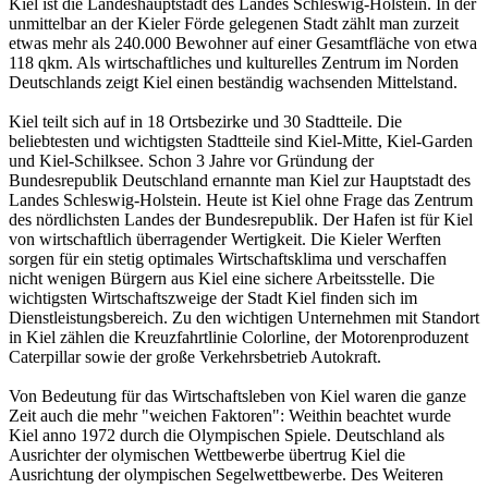
Kiel ist die Landeshauptstadt des Landes Schleswig-Holstein. In der
unmittelbar an der Kieler Förde gelegenen Stadt zählt man zurzeit
etwas mehr als 240.000 Bewohner auf einer Gesamtfläche von etwa
118 qkm. Als wirtschaftliches und kulturelles Zentrum im Norden
Deutschlands zeigt Kiel einen beständig wachsenden Mittelstand.
Kiel teilt sich auf in 18 Ortsbezirke und 30 Stadtteile. Die
beliebtesten und wichtigsten Stadtteile sind Kiel-Mitte, Kiel-Garden
und Kiel-Schilksee. Schon 3 Jahre vor Gründung der
Bundesrepublik Deutschland ernannte man Kiel zur Hauptstadt des
Landes Schleswig-Holstein. Heute ist Kiel ohne Frage das Zentrum
des nördlichsten Landes der Bundesrepublik. Der Hafen ist für Kiel
von wirtschaftlich überragender Wertigkeit. Die Kieler Werften
sorgen für ein stetig optimales Wirtschaftsklima und verschaffen
nicht wenigen Bürgern aus Kiel eine sichere Arbeitsstelle. Die
wichtigsten Wirtschaftszweige der Stadt Kiel finden sich im
Dienstleistungsbereich. Zu den wichtigen Unternehmen mit Standort
in Kiel zählen die Kreuzfahrtlinie Colorline, der Motorenproduzent
Caterpillar sowie der große Verkehrsbetrieb Autokraft.
Von Bedeutung für das Wirtschaftsleben von Kiel waren die ganze
Zeit auch die mehr "weichen Faktoren": Weithin beachtet wurde
Kiel anno 1972 durch die Olympischen Spiele. Deutschland als
Ausrichter der olymischen Wettbewerbe übertrug Kiel die
Ausrichtung der olympischen Segelwettbewerbe. Des Weiteren