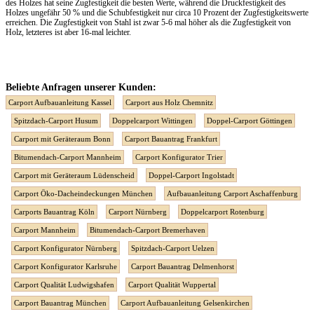
des Holzes hat seine Zugfestigkeit die besten Werte, während die Druckfestigkeit des
Holzes ungefähr 50 % und die Schubfestigkeit nur circa 10 Prozent der Zugfestigkeitswerte
erreichen. Die Zugfestigkeit von Stahl ist zwar 5-6 mal höher als die Zugfestigkeit von
Holz, letzteres ist aber 16-mal leichter.
Beliebte Anfragen unserer Kunden:
Carport Aufbauanleitung Kassel
Carport aus Holz Chemnitz
Spitzdach-Carport Husum
Doppelcarport Wittingen
Doppel-Carport Göttingen
Carport mit Geräteraum Bonn
Carport Bauantrag Frankfurt
Bitumendach-Carport Mannheim
Carport Konfigurator Trier
Carport mit Geräteraum Lüdenscheid
Doppel-Carport Ingolstadt
Carport Öko-Dacheindeckungen München
Aufbauanleitung Carport Aschaffenburg
Carports Bauantrag Köln
Carport Nürnberg
Doppelcarport Rotenburg
Carport Mannheim
Bitumendach-Carport Bremerhaven
Carport Konfigurator Nürnberg
Spitzdach-Carport Uelzen
Carport Konfigurator Karlsruhe
Carport Bauantrag Delmenhorst
Carport Qualität Ludwigshafen
Carport Qualität Wuppertal
Carport Bauantrag München
Carport Aufbauanleitung Gelsenkirchen