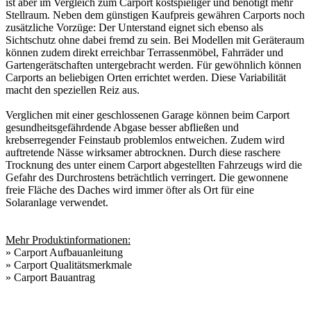
ist aber im Vergleich zum Carport kostspieliger und benötigt mehr
Stellraum. Neben dem günstigen Kaufpreis gewähren Carports noch
zusätzliche Vorzüge: Der Unterstand eignet sich ebenso als
Sichtschutz ohne dabei fremd zu sein. Bei Modellen mit Geräteraum
können zudem direkt erreichbar Terrassenmöbel, Fahrräder und
Gartengerätschaften untergebracht werden. Für gewöhnlich können
Carports an beliebigen Orten errichtet werden. Diese Variabilität
macht den speziellen Reiz aus.
Verglichen mit einer geschlossenen Garage können beim Carport
gesundheitsgefährdende Abgase besser abfließen und
krebserregender Feinstaub problemlos entweichen. Zudem wird
auftretende Nässe wirksamer abtrocknen. Durch diese raschere
Trocknung des unter einem Carport abgestellten Fahrzeugs wird die
Gefahr des Durchrostens beträchtlich verringert. Die gewonnene
freie Fläche des Daches wird immer öfter als Ort für eine
Solaranlage verwendet.
Mehr Produktinformationen:
»
Carport Aufbauanleitung
»
Carport Qualitätsmerkmale
»
Carport Bauantrag