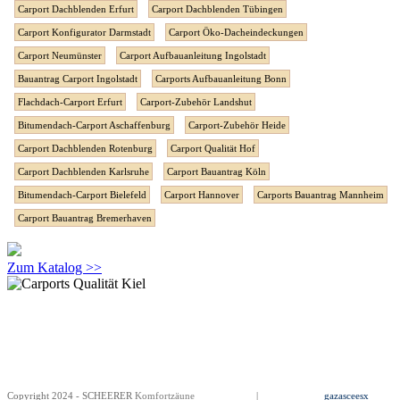
Carport Dachblenden Erfurt
Carport Dachblenden Tübingen
Carport Konfigurator Darmstadt
Carport Öko-Dacheindeckungen
Carport Neumünster
Carport Aufbauanleitung Ingolstadt
Bauantrag Carport Ingolstadt
Carports Aufbauanleitung Bonn
Flachdach-Carport Erfurt
Carport-Zubehör Landshut
Bitumendach-Carport Aschaffenburg
Carport-Zubehör Heide
Carport Dachblenden Rotenburg
Carport Qualität Hof
Carport Dachblenden Karlsruhe
Carport Bauantrag Köln
Bitumendach-Carport Bielefeld
Carport Hannover
Carports Bauantrag Mannheim
Carport Bauantrag Bremerhaven
Zum Katalog >>
Copyright 2024 - SCHEERER
Komfortzäune
Impressum
|
Datenschutz
gazasceesx