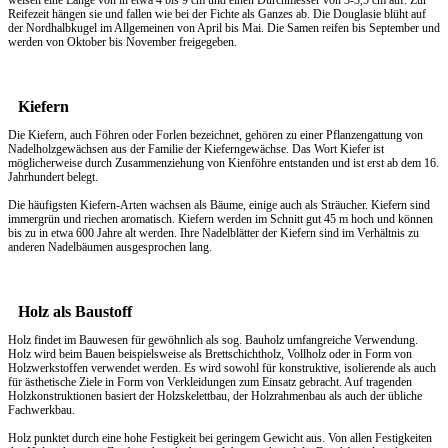
weisen eine Länge von in etwa 4 bis 9 cm und einen Durchmesser von 3-3,5 cm auf. Zur
Reifezeit hängen sie und fallen wie bei der Fichte als Ganzes ab. Die Douglasie blüht auf
der Nordhalbkugel im Allgemeinen von April bis Mai. Die Samen reifen bis September und
werden von Oktober bis November freigegeben.
Kiefern
Die Kiefern, auch Föhren oder Forlen bezeichnet, gehören zu einer Pflanzengattung von
Nadelholzgewächsen aus der Familie der Kieferngewächse. Das Wort Kiefer ist
möglicherweise durch Zusammenziehung von Kienföhre entstanden und ist erst ab dem 16.
Jahrhundert belegt.
Die häufigsten Kiefern-Arten wachsen als Bäume, einige auch als Sträucher. Kiefern sind
immergrün und riechen aromatisch. Kiefern werden im Schnitt gut 45 m hoch und können
bis zu in etwa 600 Jahre alt werden. Ihre Nadelblätter der Kiefern sind im Verhältnis zu
anderen Nadelbäumen ausgesprochen lang.
Holz als Baustoff
Holz findet im Bauwesen für gewöhnlich als sog. Bauholz umfangreiche Verwendung.
Holz wird beim Bauen beispielsweise als Brettschichtholz, Vollholz oder in Form von
Holzwerkstoffen verwendet werden. Es wird sowohl für konstruktive, isolierende als auch
für ästhetische Ziele in Form von Verkleidungen zum Einsatz gebracht. Auf tragenden
Holzkonstruktionen basiert der Holzskelettbau, der Holzrahmenbau als auch der übliche
Fachwerkbau.
Holz punktet durch eine hohe Festigkeit bei geringem Gewicht aus. Von allen Festigkeiten