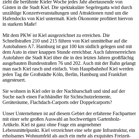
zieht die berühmte Kieler Woche jedes Jahr abertausende von
Gästen in die Stadt Kiel. Die spektakuläre Segelregatta wird durch
unzählige Konzertveranstaltungen und Attraktionen rund um die
Hafendocks von Kiel untermalt. Kiels Ökonomie profitiert hiervon
in starkem Maße!
Mit dem PKW ist Kiel ausgezeichnet zu erreichen. Die
Schnellstraßen 210 und 215 führen von Kiel unmittelbar auf die
Autobahnen A7. Hamburg ist gut 100 km südlich gelegen und mit
dem Auto in einer knappen Stunde erreichbar. Auch fahrenerreichen
Autofahrer die Stadt Kiel über die in den letzten Jahren großflächig
ausgebauten Bundesstraßen 76 und 202. Auch mit der Bahn gelangt
man nach Kiel rasch und einfach. Vom Hauptbahnhof Kiel werden
jeden Tag die Großstädte Köln, Berlin, Hamburg und Frankfurt
angesteuert.
Sie wohnen in Kiel oder in der Nachbarschaft und sind auf der
Suche nach einen Fachhändler für Sichtschutzelemente,
Geräteräume,
Flachdach-Carports
oder Doppelcarports?
Unser Unternehmen ist auf diesem Gebiet der erfahrene Fachpartner
mit einer sehr großen Auswahl an hochwertigen Gartenholz-
Artikeln. Kiel ist ganz ohne Frage ein angenehmer
Lebensmittelpunkt. Kiel verzeichnet eine sehr gute Infrastruktur, ein
erholsames Wohnumfeld als auch ein mehr als exquisites Freizeit-