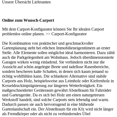
Unsere Übersicht
Lieferanten
Online zum Wunsch-Carport
Mit dem Carport-Konfigurator können Sie Ihr idealen Carport
problemlos online planen. >>
Carport-Konfigurator
Die Kombination von praktischer und geschmackvoller
Gartenplanung steht bei etlichen Immobilieneigentümern an erster
Stelle. Alle Elemente sollen möglichst ideal harmonieren. Dazu zählt
auch die Parkgelegenheit am Wohnhaus. Jedoch überdimensionierte
Garagen wirken wenig einladend. Sie verhindern nicht nur die
Aussicht auf schön angelegte Beete und tadellose Rasenbereiche,
sondern bescheren kalte Schatten, in denen sich kaum jemand so
richtig wohlfühlen kann. Die schlankere Alternative sind stabile
Carports
aus Holz, beispielsweise aus Leimholz oder Kiefernholz in
Kesseldruckimprägnierung zur längeren Wetterfestigkeit. Ein
maßgeschneiderter Geräteraum gewährt Abstellraum für Fahrräder
und Gartengeräte. Da es sich bei Holz um einen naturgetreuen
Werkstoff handelt, sind solche Carports stets lebendig und warm.
Dadurch passen sie auch hervorragend in eine blühende
Gartenlandschaft ein. Der Abstellraum für ein Kfz wird nicht länger
als Fremdkörper oder als nicht zu verhinderndes Übel