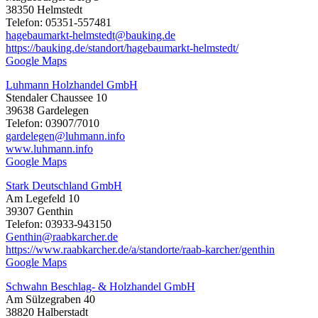
38350 Helmstedt
Telefon: 05351-557481
hagebaumarkt-helmstedt@bauking.de
https://bauking.de/standort/hagebaumarkt-helmstedt/
Google Maps
Luhmann Holzhandel GmbH
Stendaler Chaussee 10
39638 Gardelegen
Telefon: 03907/7010
gardelegen@luhmann.info
www.luhmann.info
Google Maps
Stark Deutschland GmbH
Am Legefeld 10
39307 Genthin
Telefon: 03933-943150
Genthin@raabkarcher.de
https://www.raabkarcher.de/a/standorte/raab-karcher/genthin
Google Maps
Schwahn Beschlag- & Holzhandel GmbH
Am Sülzegraben 40
38820 Halberstadt