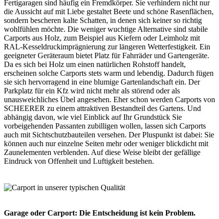
Fertigaragen sind häufig ein Fremdkörper. Sie verhindern nicht nur
die Aussicht auf mit Liebe gestaltet Beete und schöne Rasenflächen,
sondern bescheren kalte Schatten, in denen sich keiner so richtig
wohlfühlen möchte. Die weniger wuchtige Alternative sind stabile
Carports
aus Holz, zum Beispiel aus Kiefern oder Leimholz mit
RAL-Kesseldruckimprägnierung zur längeren Wetterfestigkeit. Ein
geeigneter Geräteraum bietet Platz für Fahrräder und Gartengeräte.
Da es sich bei Holz um einen natürlichen Rohstoff handelt,
erscheinen solche Carports stets warm und lebendig. Dadurch fügen
sie sich hervorragend in eine blumige Gartenlandschaft ein. Der
Parkplatz für ein Kfz wird nicht mehr als störend oder als
unausweichliches Übel angesehen. Eher schon werden Carports von
SCHEERER zu einem attraktiven Bestandteil des Gartens. Und
abhängig davon, wie viel Einblick auf Ihr Grundstück Sie
vorbeigehenden Passanten zubilligen wollen, lassen sich Carports
auch mit Sichtschutzbauteilen versehen. Der Pluspunkt ist dabei: Sie
können auch nur einzelne Seiten mehr oder weniger blickdicht mit
Zaunelementen verblenden. Auf diese Weise bleibt der gefällige
Eindruck von Offenheit und Luftigkeit bestehen.
Garage oder Carport: Die Entscheidung ist kein Problem.