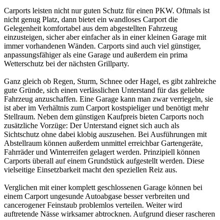
Carports leisten nicht nur guten Schutz für einen PKW. Oftmals ist
nicht genug Platz, dann bietet ein wandloses Carport die
Gelegenheit komfortabel aus dem abgestellten Fahrzeug
einzusteigen, sicher aber einfacher als in einer kleinen Garage mit
immer vorhandenen Wänden. Carports sind auch viel günstiger,
anpassungsfähiger als eine Garage und außerdem ein prima
Wetterschutz bei der nächsten Grillparty.
Ganz gleich ob Regen, Sturm, Schnee oder Hagel, es gibt zahlreiche
gute Gründe, sich einen verlässlichen Unterstand für das geliebte
Fahrzeug anzuschaffen. Eine Garage kann man zwar verriegeln, sie
ist aber im Verhältnis zum Carport kostspieliger und benötigt mehr
Stellraum. Neben dem günstigen Kaufpreis bieten Carports noch
zusätzliche Vorzüge: Der Unterstand eignet sich auch als
Sichtschutz ohne dabei klobig auszusehen. Bei Ausführungen mit
Abstellraum können außerdem unmittel erreichbar Gartengeräte,
Fahrräder und Winterreifen gelagert werden. Prinzipiell können
Carports überall auf einem Grundstück aufgestellt werden. Diese
vielseitige Einsetzbarkeit macht den speziellen Reiz aus.
Verglichen mit einer komplett geschlossenen Garage können bei
einem Carport ungesunde Autoabgase besser verbreiten und
cancerogener Feinstaub problemlos verteilen. Weiter wird
auftretende Nässe wirksamer abtrocknen. Aufgrund dieser rascheren