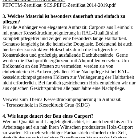
PEFCTM-Zertifikat:
SCS.PEFC-Zertifikat.2014-2019.pdf
3. Welches Material ist besonders dauerhaft und einfach zu
pflegen?
Für alle Anhänger von elegantem Anthrazit: Carports aus Leimholz
mit grauer Kesseldruckimprägnierung in RAL-Qualität sind
komplett pflegefrei und zeigen eine besonders lange Haltbarkeit.
Genauso langlebig ist die heimische Douglasie. Bedeutend ist auch
hierbei der konstruktive Holzschutz durch die fachgerechte
Konstruktion und großzügig ausfallende Dachüberstände. Gerne
werden die Dachprofile ergänzend mit Aluprofilen versehen. Um
Erdkontakt an den Pfosten zu vermeiden, werden sie von
einbetonierten H-Ankern gehalten. Eine Nachpflege ist bei RAL-
kesseldruckimprägnierten Hölzern zur Verlängerung der Haltbarkeit
nicht erforderlich. Bei farblich gestrichenem Holz empfehlen wir nur
aus optischen Gesichtspunkten alle paar Jahre eine Nachpflege.
Verweis zum Thema Kesseldruckimprägnierung in Anthrazit:
»
Terrassenholz in Kesseldruck Grau (KDG)
4. Wie lange dauert der Bau eines Carport?
Wer auf Qualität und Langlebigkeit achtet, ist auch bereit bis zu 15
Arbeitstage auf ein nah Ihren Wünschen produziertes Holz-Carport
zu warten. Ein mehrschichtiger Farbanstrich erfordert extra Zeit,