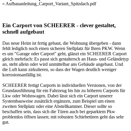
»
Aufbauanleitung_Carport_Variant_Spitzdach.pdf
Ein Carport von SCHEERER - clever gestaltet,
schnell aufgebaut
Das neue Heim ist fertig gebaut, die Wohnung übergeben - dann
fehlt lediglich noch einen sicheren Stellplatz für Ihren PKW. Wenn
es um "Garage oder Carport" geht, glänzt ein SCHEERER Carport
gleich mehrfach: Es passt sich gestaltersch an Haus- und Geländetyp
an, steht allein oder wird unmittelbar ans Gebäude angebaut. Und
die Luft kann zirkulieren, so dass der Wagen deutlich weniger
korrosionsanfällig ist.
SCHEERER fertigt
Carports
in individuellen Versionen, von der
Grundausführung für ein Fahrzeug bis hin zu höheren Carports für
Lkw oder Wohnwagen. Dabei lässt sich ein Carport unserer
Systembauweise zusätzlich ergänzen, zum Beispiel um einen
zweiten Stellplatz oder eine Abstellkammer. Dieser sollte so
beschaffen sein, dass sich die Türen auch bei geparktem Pkw
problemlos öffnen lassen; mit robusten Schiebetüren geht das sehr
gut.