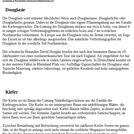
Douglasie
Die Douglasie wird mitunter fälschlicher Weise auch Douglastanne, Douglasfichte oder
Douglaskiefer genannt. Dabei ist die Douglasie eine eigene Pflanzengattung aus der Familie
der Kieferngewächse. Die Gattung der Douglasien umfasst nur etwa 6 Arten, von denen 4
in einigen wenigen Verbreitungsgebieten im östlichen Asien und 2 im westlichen
Nordamerika vorkommen. In Europa war die Douglasie einst im Tertiär vertreten, im Zuge
der Eiszeit ist sie hier allerdings ausgestorben. Das natürliche Verbreitungsgebiet der
Douglasie ist der westliche Teil Nordamerikas.
Der schottische Botaniker David Douglas brachte den nach ihm benannten Baum im 19.
Jahrhundert von einer nordamerikanischen Tour mit nach England. Als eingeführte Art hat
sich die Douglasie mittlerweile in vielen Ländern eingewachsen. In Deutschland kommt sie
in den meisten Fällen in Rheinland Pfalz vor. Auffällige Eigenschaften der Douglasie sind:
Typische Maserung, stärkere Jahresringe, rot gefärbtes Kernholz und hohe naturgegebene
Beständigkeit.
Kiefer
Die Kiefer ist ein Baum der Gattung Nadelholzgewächsen aus der Familie der
Kieferngewächse. Die Kiefer ist ein immergrüner Baum mit nadelförmigen Blätter, die
büschelig oder spiralig angeordnet sind. Kiefer-Bäume bilden Zapfen, in denen auch die
Samen reif werden. Der feminine Zapfen besteht aus verholzenden Samenschuppen, an
deren Basis zwei zur Basis gerichtete Samenanlagen stehen.
Zwischen Bestäubung und Befruchtung verstreicht bei zahllosen Kiefer-Sorten ein ganzes
Jahr, in der Regel ist anfangs noch nicht einmal die weibliche Megaspore herausgebildet.