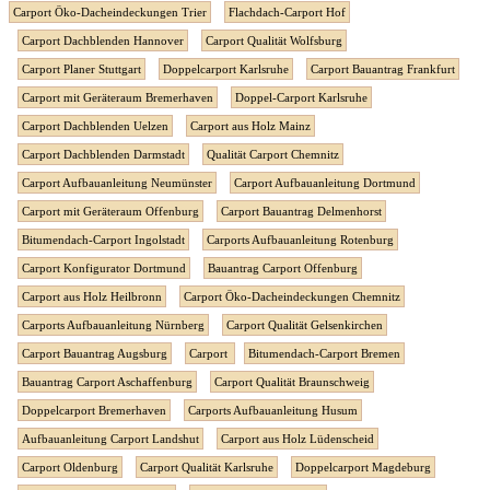
Carport Öko-Dacheindeckungen Trier
Flachdach-Carport Hof
Carport Dachblenden Hannover
Carport Qualität Wolfsburg
Carport Planer Stuttgart
Doppelcarport Karlsruhe
Carport Bauantrag Frankfurt
Carport mit Geräteraum Bremerhaven
Doppel-Carport Karlsruhe
Carport Dachblenden Uelzen
Carport aus Holz Mainz
Carport Dachblenden Darmstadt
Qualität Carport Chemnitz
Carport Aufbauanleitung Neumünster
Carport Aufbauanleitung Dortmund
Carport mit Geräteraum Offenburg
Carport Bauantrag Delmenhorst
Bitumendach-Carport Ingolstadt
Carports Aufbauanleitung Rotenburg
Carport Konfigurator Dortmund
Bauantrag Carport Offenburg
Carport aus Holz Heilbronn
Carport Öko-Dacheindeckungen Chemnitz
Carports Aufbauanleitung Nürnberg
Carport Qualität Gelsenkirchen
Carport Bauantrag Augsburg
Carport
Bitumendach-Carport Bremen
Bauantrag Carport Aschaffenburg
Carport Qualität Braunschweig
Doppelcarport Bremerhaven
Carports Aufbauanleitung Husum
Aufbauanleitung Carport Landshut
Carport aus Holz Lüdenscheid
Carport Oldenburg
Carport Qualität Karlsruhe
Doppelcarport Magdeburg