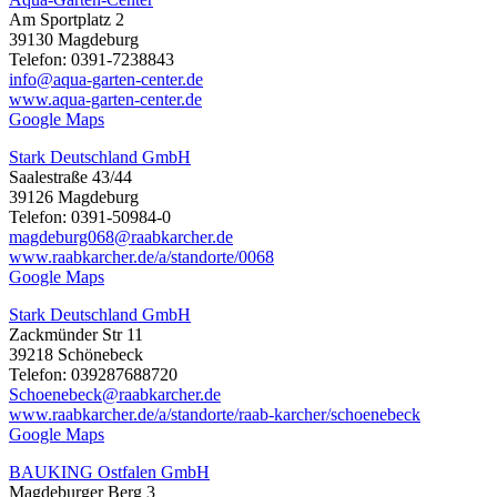
Am Sportplatz 2
39130 Magdeburg
Telefon: 0391-7238843
info@aqua-garten-center.de
www.aqua-garten-center.de
Google Maps
Stark Deutschland GmbH
Saalestraße 43/44
39126 Magdeburg
Telefon: 0391-50984-0
magdeburg068@raabkarcher.de
www.raabkarcher.de/a/standorte/0068
Google Maps
Stark Deutschland GmbH
Zackmünder Str 11
39218 Schönebeck
Telefon: 039287688720
Schoenebeck@raabkarcher.de
www.raabkarcher.de/a/standorte/raab-karcher/schoenebeck
Google Maps
BAUKING Ostfalen GmbH
Magdeburger Berg 3