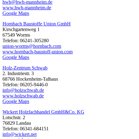
hwh@hwh-mannheim.de
www.hwh-mannheim.de
Google Maps
Hornbach Baustoffe Union GmbH
Kirschgartenweg 1
67549 Worms
Telefon: 06241-305280
union-worms@hornbach.com
www.hornbach-baustoff-union.com
Google Maps
Holz-Zentrum Schwab
2. Industriestr. 3
68766 Hockenheim-Talhaus
Telefon: 06205-9446-0
info@holzschwab.de
www.holzschwab.de
Google Maps
Wickert Holzfachhandel GmbH&Co. KG
Lotschstr. 2
76829 Landau
Telefon: 06341-684151
info@wickert.net