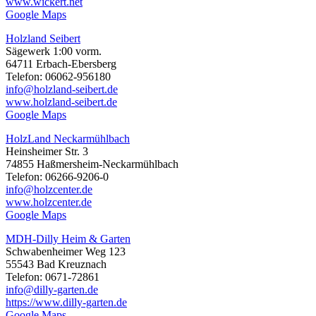
www.wickert.net
Google Maps
Holzland Seibert
Sägewerk 1:00 vorm.
64711 Erbach-Ebersberg
Telefon: 06062-956180
info@holzland-seibert.de
www.holzland-seibert.de
Google Maps
HolzLand Neckarmühlbach
Heinsheimer Str. 3
74855 Haßmersheim-Neckarmühlbach
Telefon: 06266-9206-0
info@holzcenter.de
www.holzcenter.de
Google Maps
MDH-Dilly Heim & Garten
Schwabenheimer Weg 123
55543 Bad Kreuznach
Telefon: 0671-72861
info@dilly-garten.de
https://www.dilly-garten.de
Google Maps