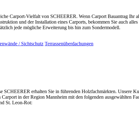
che Carport-Vielfalt von SCHEERER. Wenn Carport Bauantrag Ihr aktue
truktion und der Installation eines Carports, bekommen Sie auch all
zlich jede mögliche Erweiterung bis hin zum Sondermodell.
tenwände / Sichtschutz
Terrassenüberdachungen
se SCHEERER erhalten Sie in führenden Holzfachmärkten. Unsere Kund
a
Carport
in der Region Mannheim mit den folgenden ausgewählten Fa
nd St. Leon-Rot: