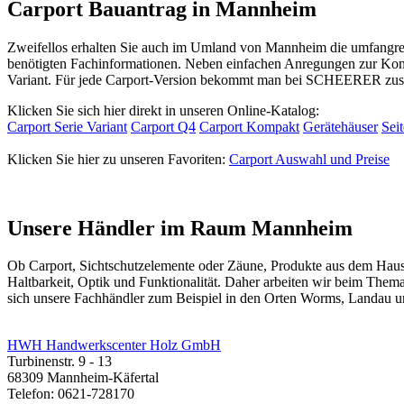
Carport Bauantrag in Mannheim
Zweifellos erhalten Sie auch im Umland von Mannheim die umfangrei
benötigten Fachinformationen. Neben einfachen Anregungen zur Kons
Variant. Für jede Carport-Version bekommt man bei SCHEERER zusät
Klicken Sie sich hier direkt in unseren Online-Katalog:
Carport Serie Variant
Carport Q4
Carport Kompakt
Gerätehäuser
Sei
Klicken Sie hier zu unseren Favoriten:
Carport Auswahl und Preise
Unsere Händler im Raum Mannheim
Ob
Carport
, Sichtschutzelemente oder
Zäune
, Produkte aus dem Hau
Haltbarkeit, Optik und Funktionalität. Daher arbeiten wir beim Them
sich unsere Fachhändler zum Beispiel in den Orten Worms, Landau u
HWH Handwerkscenter Holz GmbH
Turbinenstr. 9 - 13
68309 Mannheim-Käfertal
Telefon: 0621-728170