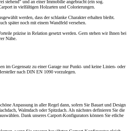
frei stehend" und an einer Immobilie angebracht (ein sog.
Carport in vielfältigen Holzarten und Colorierungen.
gewählt werden, dass der schlanke Charakter erhalten bleibt.
auch später noch mit einem Wandfeld versehen.
rteile präzise in Relation gesetzt werden. Gern stehen wir Ihnen bei
rer Nähe
.
den im Gegensatz zu einer Garage nur Punkt- und keine Linien- oder
 Hersteller nach DIN EN 1090 vorzulegen.
schöne Anpassung in aller Regel dann, sofern Sie Bauart und Design
chdach, Walmdach oder Spitzdach. Als nächstes definieren Sie die
l auswählen. Dank unseres
Carport-Konfigurators
können Sie etliche