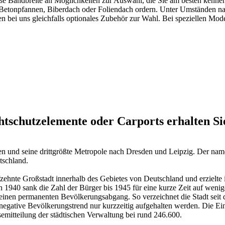
oße Bandbreite an Möglichkeiten zur Auswahl, die Sie am besten kenne
etonpfannen, Biberdach oder Foliendach ordern. Unter Umständen natür
ei uns gleichfalls optionales Zubehör zur Wahl. Bei speziellen Model
htschutzelemente oder Carports erhalten S
hsen und seine drittgrößte Metropole nach Dresden und Leipzig. Der na
tschland.
hnte Großstadt innerhalb des Gebietes von Deutschland und erzielte 
1940 sank die Zahl der Bürger bis 1945 für eine kurze Zeit auf weniger
einen permanenten Bevölkerungsabgang. So verzeichnet die Stadt seit 
egative Bevölkerungstrend nur kurzzeitig aufgehalten werden. Die Ein
emitteilung der städtischen Verwaltung bei rund 246.600.