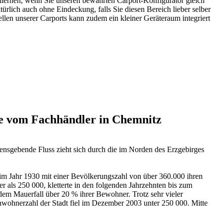
nlernen, wenn Sie unseren bewährten Carport-Konfigurator gleich
lich auch ohne Eindeckung, falls Sie diesen Bereich lieber selber
len unserer Carports kann zudem ein kleiner Geräteraum integriert
ie vom Fachhändler in Chemnitz
mensgebende Fluss zieht sich durch die im Norden des Erzgebirges
im Jahr 1930 mit einer Bevölkerungszahl von über 360.000 ihren
 als 250 000, kletterte in den folgenden Jahrzehnten bis zum
dem Mauerfall über 20 % ihrer Bewohner. Trotz sehr vieler
wohnerzahl der Stadt fiel im Dezember 2003 unter 250 000. Mitte