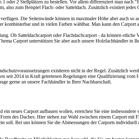
 1 oder 2 Stellplätzen zu bestellen. Vor allem differenziert man nach "
 also zum Beispiel Flach- oder Satteldach. Zusätzlich existiert jedes 
 verfügen. Die Seitenwände können in maximaler Höhe aber auch so aus
der kombinierbar und in vielen Farben wählbar. Man kann den Carport 
ung. Ob Satteldachcarport oder Flachdachcarport - da können etliche Vo
Thema Carport unterstützen Sie aber auch unsere
Holzfachhändler in Ih
dschutzvoraussetzungen existieren nicht in der Regel. Zusätzlich wer
 den seit 2014 in Kraft getretenen Regelungen eine Qualifizierung vom
rage gerne an unsere Fachhändler in Ihrer Nachbarschaft.
d ein neues Carport aufbauen wollen, erreichen Sie eine insbesondere 
orm des Daches. Hier stehen zur Wahl zwischen einem Carport mit Fla
ein soll. Bei uns können Sie die Abmessungen der Carports individuel