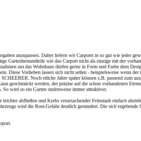
aben anzupassen. Daher liefern wir Carports in so gut wie jeder ge
htige Gartenbestandteile wie das Carport nicht als einzige mit der vo
aßnahmen um das Wohnhaus dürfen gerne in Form und Farbe dem Desi
in. Diese Vorlieben lassen sich nicht selten - beispielsweise wenn der
von SCHEERER. Noch etliche Jahre später können z.B. passend zum aus
n geschmückt werden, der präzise auf die schon vorhandenen Elemente
 So wird so ein Garten stufenweise immer attraktiver.
leichter abfließen und Krebs verursachender Feinstaub einfach abzie
hrzeugs wird die Rost-Gefahr deutlich gemindert. Die sich ergebende f
rport
.