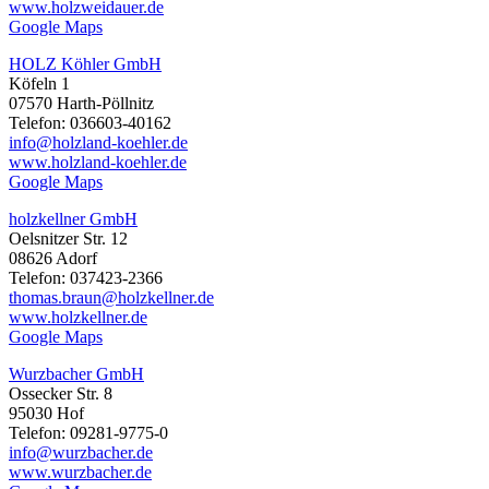
www.holzweidauer.de
Google Maps
HOLZ Köhler GmbH
Köfeln 1
07570 Harth-Pöllnitz
Telefon: 036603-40162
info@holzland-koehler.de
www.holzland-koehler.de
Google Maps
holzkellner GmbH
Oelsnitzer Str. 12
08626 Adorf
Telefon: 037423-2366
thomas.braun@holzkellner.de
www.holzkellner.de
Google Maps
Wurzbacher GmbH
Ossecker Str. 8
95030 Hof
Telefon: 09281-9775-0
info@wurzbacher.de
www.wurzbacher.de