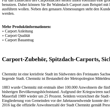
Für das Eindecken des Carportdaches stehen Ihnen ebenfalls eine gr
benutzen. Dabei können Sie Ihr Walmdach Carport zum Beispiel mit B
ausführen wollen. Neben den genauen Abmessungen steht den Kunden b
werden.
Mehr Produktinformationen:
»
Carport Anleitung
»
Carport Qualität
»
Carport Bauantrag
Carport-Zubehör, Spitzdach-Carports, Sic
Chemnitz ist eine kreisfreie Stadt im Südwesten des Freistaates Sac
liegende Stadt. Chemnitz ist Bestandteil der Metropolregion Mitteldeu
1883 wurde Chemnitz mit erstmals über 100.000 Anwohnern die fünfze
bisherigen Bevölkerungshöchststand. Aufgrund der Kriegswirren nach 
Mauerfall 1989 wieder um 25 Prozent. Seitdem verzeichnet die Stadt 
Eingliederung von Gemeinden vor der Jahrtausendwende konnte der n
2016 lag die offizielle Anwohnerzahl der Stadt Chemnitz gemäß Press