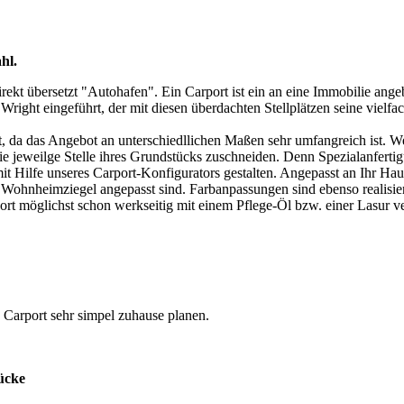
hl.
kt übersetzt "Autohafen". Ein Carport ist ein an eine Immobilie angeba
ght eingeführt, der mit diesen überdachten Stellplätzen seine vielfac
rt, da das Angebot an unterschiedllichen Maßen sehr umfangreich ist. 
eweilge Stelle ihres Grundstücks zuschneiden. Denn Spezialanfertigu
it Hilfe unseres Carport-Konfigurators gestalten. Angepasst an Ihr Hau
 Wohnheimziegel angepasst sind. Farbanpassungen sind ebenso realisier
ort möglichst schon werkseitig mit einem Pflege-Öl bzw. einer Lasur 
 Carport sehr simpel zuhause planen.
ücke