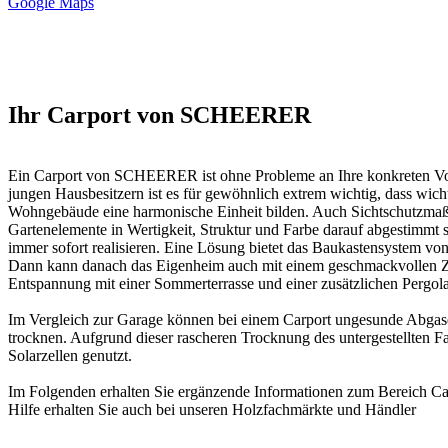
Google Maps
Ihr Carport von SCHEERER
Ein Carport von SCHEERER ist ohne Probleme an Ihre konkreten Vorg
jungen Hausbesitzern ist es für gewöhnlich extrem wichtig, dass wic
Wohngebäude eine harmonische Einheit bilden. Auch Sichtschutzm
Gartenelemente in Wertigkeit, Struktur und Farbe darauf abgestimmt se
immer sofort realisieren. Eine Lösung bietet das Baukastensystem 
Dann kann danach das Eigenheim auch mit einem geschmackvollen Zau
Entspannung mit einer Sommerterrasse und einer zusätzlichen Pergola.
Im Vergleich zur Garage können bei einem Carport ungesunde Abgase 
trocknen. Aufgrund dieser rascheren Trocknung des untergestellten Fa
Solarzellen genutzt.
Im Folgenden erhalten Sie ergänzende Informationen zum Bereich
Ca
Hilfe erhalten Sie auch bei unseren
Holzfachmärkte und Händler