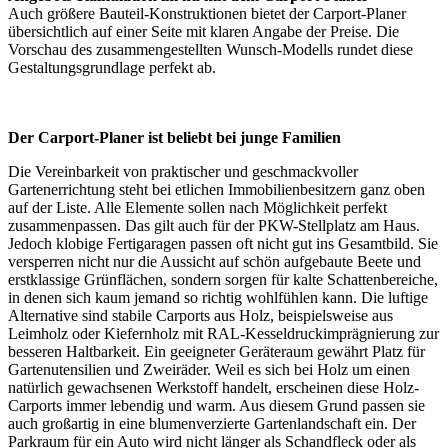
Auch größere Bauteil-Konstruktionen bietet der Carport-Planer
übersichtlich auf einer Seite mit klaren Angabe der Preise. Die
Vorschau des zusammengestellten Wunsch-Modells rundet diese
Gestaltungsgrundlage perfekt ab.
Der Carport-Planer ist beliebt bei junge Familien
Die Vereinbarkeit von praktischer und geschmackvoller
Gartenerrichtung steht bei etlichen Immobilienbesitzern ganz oben
auf der Liste. Alle Elemente sollen nach Möglichkeit perfekt
zusammenpassen. Das gilt auch für der PKW-Stellplatz am Haus.
Jedoch klobige Fertigaragen passen oft nicht gut ins Gesamtbild. Sie
versperren nicht nur die Aussicht auf schön aufgebaute Beete und
erstklassige Grünflächen, sondern sorgen für kalte Schattenbereiche,
in denen sich kaum jemand so richtig wohlfühlen kann. Die luftige
Alternative sind stabile Carports aus Holz, beispielsweise aus
Leimholz oder Kiefernholz mit RAL-Kesseldruckimprägnierung zur
besseren Haltbarkeit. Ein geeigneter Geräteraum gewährt Platz für
Gartenutensilien und Zweiräder. Weil es sich bei Holz um einen
natürlich gewachsenen Werkstoff handelt, erscheinen diese Holz-
Carports immer lebendig und warm. Aus diesem Grund passen sie
auch großartig in eine blumenverzierte Gartenlandschaft ein. Der
Parkraum für ein Auto wird nicht länger als Schandfleck oder als