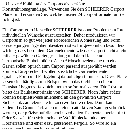
inklusive Abbildung des Carports als perfekte
Konstruktionsgrundlage. Verwenden Sie den SCHEERER Carport-
Planer und erkunden Sie, welche unserer 24 Carportformate für Sie
richtig ist.
Ein Carport vom Hersteller SCHEERER ist ohne Probleme an Ihre
individuellen Wünsche auszugestalten. Daher produzieren wir
Carports in so gut wie jeder erforderlichen Abmessung und Form.
Gerade jungen Eigenheimbesitzern ist es für gewöhnlich besonders
wichtig, dass besondere Gartenelemente wie das
Carport
nicht allein
mit der gewählten Gartengestaltung und dem Haus eine
harmonische Einheit bilden. Auch Sichtschutzelemente um einen
Garten sollen optisch zum Carport passend ausgewählt werden
können. Entsprechend wollen zusätzliche Gartenelemente in
Qualität, Form und Farbgebung darauf abgestimmt sein. Diese Pläne
lassen sich häufig - zum Beispiel wenn das Geld nach einem
Hauskauf begrenzt ist - nicht immer sofort realisieren. Die Lösung
bietet das Baukastenprinzip von SCHEERER. Noch Jahre später
können beispielsweise anlehnend an den gewählten Carport
Sichtschutzzaunelemente hinzu erworben werden. Dann kann
zudem das Grundstück auch mit einem attraktiven Zaun geschmückt
werden, der präzise auf die bereits verbauten Elemente angelehnt ist.
Oder Sie schaffen sich noch eine Wohlfühlecke mit einer
Holzterrasse und einer dazu passenden Pergola. So wird so ein
Garten nach und nach immer attraktiver.