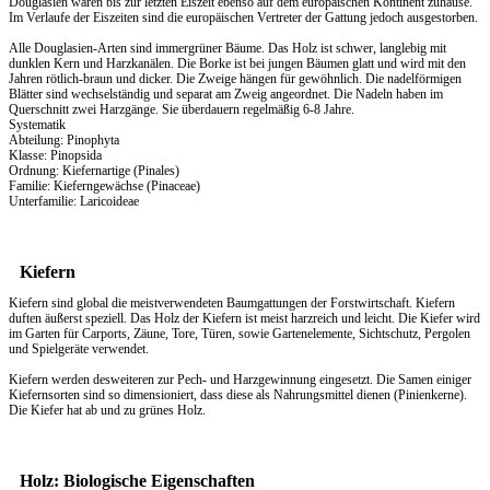
Douglasien waren bis zur letzten Eiszeit ebenso auf dem europäischen Kontinent zuhause.
Im Verlaufe der Eiszeiten sind die europäischen Vertreter der Gattung jedoch ausgestorben.
Alle Douglasien-Arten sind immergrüner Bäume. Das Holz ist schwer, langlebig mit
dunklen Kern und Harzkanälen. Die Borke ist bei jungen Bäumen glatt und wird mit den
Jahren rötlich-braun und dicker. Die Zweige hängen für gewöhnlich. Die nadelförmigen
Blätter sind wechselständig und separat am Zweig angeordnet. Die Nadeln haben im
Querschnitt zwei Harzgänge. Sie überdauern regelmäßig 6-8 Jahre.
Systematik
Abteilung: Pinophyta
Klasse: Pinopsida
Ordnung: Kiefernartige (Pinales)
Familie: Kieferngewächse (Pinaceae)
Unterfamilie: Laricoideae
Kiefern
Kiefern sind global die meistverwendeten Baumgattungen der Forstwirtschaft. Kiefern
duften äußerst speziell. Das
Holz
der Kiefern ist meist harzreich und leicht. Die Kiefer wird
im Garten für Carports, Zäune, Tore, Türen, sowie Gartenelemente, Sichtschutz, Pergolen
und Spielgeräte verwendet.
Kiefern werden desweiteren zur Pech- und Harzgewinnung eingesetzt. Die Samen einiger
Kiefernsorten sind so dimensioniert, dass diese als Nahrungsmittel dienen (Pinienkerne).
Die Kiefer hat ab und zu grünes Holz.
Holz: Biologische Eigenschaften