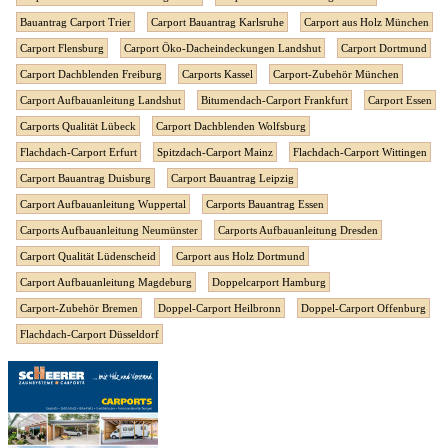
Bauantrag Carport Trier
Carport Bauantrag Karlsruhe
Carport aus Holz München
Carport Flensburg
Carport Öko-Dacheindeckungen Landshut
Carport Dortmund
Carport Dachblenden Freiburg
Carports Kassel
Carport-Zubehör München
Carport Aufbauanleitung Landshut
Bitumendach-Carport Frankfurt
Carport Essen
Carports Qualität Lübeck
Carport Dachblenden Wolfsburg
Flachdach-Carport Erfurt
Spitzdach-Carport Mainz
Flachdach-Carport Wittingen
Carport Bauantrag Duisburg
Carport Bauantrag Leipzig
Carport Aufbauanleitung Wuppertal
Carports Bauantrag Essen
Carports Aufbauanleitung Neumünster
Carports Aufbauanleitung Dresden
Carport Qualität Lüdenscheid
Carport aus Holz Dortmund
Carport Aufbauanleitung Magdeburg
Doppelcarport Hamburg
Carport-Zubehör Bremen
Doppel-Carport Heilbronn
Doppel-Carport Offenburg
Flachdach-Carport Düsseldorf