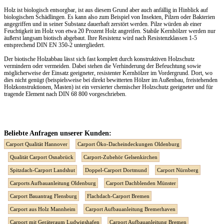
Holz ist biologisch entsorgbar, ist aus diesem Grund aber auch anfällig in Hinblick auf
biologischen Schädlingen. Es kann also zum Beispiel von Insekten, Pilzen oder Bakterien
angegriffen und in seiner Substanz dauerhaft zerstört werden. Pilze würden ab einer
Feuchtigkeit im Holz von etwa 20 Prozent Holz angreifen. Stabile Kernhölzer werden nur
äußerst langsam biotisch abgebaut. Ihre Resistenz wird nach Resistenzklassen 1-5
entsprechend DIN EN 350-2 untergliedert.
Der biotische Holzabbau lässt sich fast komplett durch konstruktiven Holzschutz
vermindern oder vermeiden. Dabei stehen die Verhinderung der Befeuchtung sowie
möglicherweise der Einsatz geeigneter, resistenter Kernhölzer im Vordergrund. Dort, wo
dies nicht genügt (beispielsweise bei direkt bewitterten Hölzer im Außenbau, freistehenden
Holzkonstruktionen, Masten) ist ein versierter chemischer Holzschutz geeigneter und für
tragende Element nach DIN 68 800 vorgeschrieben.
Beliebte Anfragen unserer Kunden:
Carport Qualität Hannover
Carport Öko-Dacheindeckungen Oldenburg
Qualität Carport Osnabrück
Carport-Zubehör Gelsenkirchen
Spitzdach-Carport Landshut
Doppel-Carport Dortmund
Carport Nürnberg
Carports Aufbauanleitung Oldenburg
Carport Dachblenden Münster
Carport Bauantrag Flensburg
Flachdach-Carport Bremen
Carport aus Holz Mannheim
Carport Aufbauanleitung Bremerhaven
Carport mit Geräteraum Ludwigshafen
Carport Aufbauanleitung Bremen