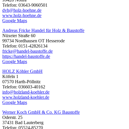
Telefon: 03643-9060501
dvh@holz-hoehne.de
www.holz-hoehne.de
Google Maps
Andreas Fricke Handel für Holz & Baustoffe
Nüxeier Straße 60
99734 Nordhausen OT Hesserode
Telefon: 0151-42826134
fricke@handel-baustoffe.de
https://handel-baustoffe.de
Google Maps
HOLZ Köhler GmbH
Köfeln 1
07570 Harth-Pöllnitz
Telefon: 036603-40162
info@holzland-koehler.de
www.holzland-koehler.de
Google Maps
Werner Koch GmbH & Co. KG Baustoffe
Oderstr. 25
37431 Bad Lauterberg
Telefon: 05524-85270