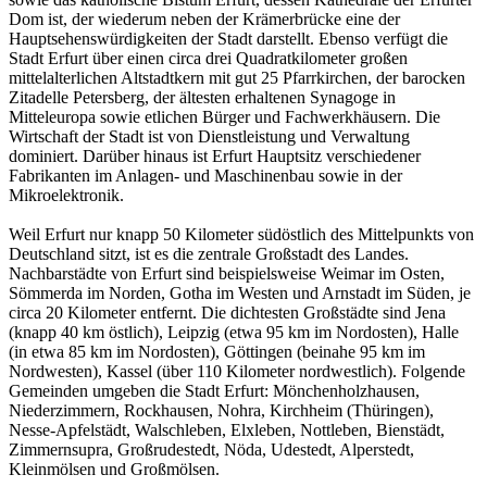
Dom ist, der wiederum neben der Krämerbrücke eine der
Hauptsehenswürdigkeiten der Stadt darstellt. Ebenso verfügt die
Stadt Erfurt über einen circa drei Quadratkilometer großen
mittelalterlichen Altstadtkern mit gut 25 Pfarrkirchen, der barocken
Zitadelle Petersberg, der ältesten erhaltenen Synagoge in
Mitteleuropa sowie etlichen Bürger und Fachwerkhäusern. Die
Wirtschaft der Stadt ist von Dienstleistung und Verwaltung
dominiert. Darüber hinaus ist Erfurt Hauptsitz verschiedener
Fabrikanten im Anlagen- und Maschinenbau sowie in der
Mikroelektronik.
Weil Erfurt nur knapp 50 Kilometer südöstlich des Mittelpunkts von
Deutschland sitzt, ist es die zentrale Großstadt des Landes.
Nachbarstädte von Erfurt sind beispielsweise Weimar im Osten,
Sömmerda im Norden, Gotha im Westen und Arnstadt im Süden, je
circa 20 Kilometer entfernt. Die dichtesten Großstädte sind Jena
(knapp 40 km östlich), Leipzig (etwa 95 km im Nordosten), Halle
(in etwa 85 km im Nordosten), Göttingen (beinahe 95 km im
Nordwesten), Kassel (über 110 Kilometer nordwestlich). Folgende
Gemeinden umgeben die Stadt Erfurt: Mönchenholzhausen,
Niederzimmern, Rockhausen, Nohra, Kirchheim (Thüringen),
Nesse-Apfelstädt, Walschleben, Elxleben, Nottleben, Bienstädt,
Zimmernsupra, Großrudestedt, Nöda, Udestedt, Alperstedt,
Kleinmölsen und Großmölsen.