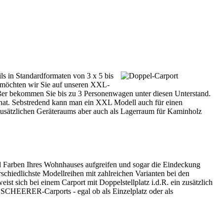
 in Standardformaten von 3 x 5 bis
e möchten wir Sie auf unseren XXL-
ßer bekommen Sie bis zu 3 Personenwagen unter diesen Unterstand.
hat. Sebstredend kann man ein XXL Modell auch für einen
es zusätzlichen Geräteraums aber auch als Lagerraum für Kaminholz
und Farben Ihres Wohnhauses aufgreifen und sogar die Eindeckung
schiedlichste Modellreihen mit zahlreichen Varianten bei den
eist sich bei einem
Carport
mit Doppelstellplatz i.d.R. ein zusätzlich
r. SCHEERER-Carports - egal ob als Einzelplatz oder als