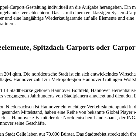
Doppel-Carport-Gestaltung individuell an die Aufgabe herangehen. Ei
ebäudes verschlechtern. Das ist mit einem erstklassigen System-Carpor
uer und eine langjährige Wiederkaufgarantie auf alle Elemente und ei
partnern.
emente, Spitzdach-Carports oder Carports
204 qkm. Die norddeutsche Stadt ist ein sich entwickelndes Wirtschaf
ndtages. Hannover zählt zur Metropolregion Hannover-Göttingen-Wolf
ddiert 13 Stadtbezirke gehören Hannover-Bothfeld, Hannover-Herrenhau
es vergangenen Jahrhunderts von Stadtplanern angelegt und dient den
on Niedersachsen ist Hannover ein wichtiger Verkehrsknotenpunkt in d
m gesunden Mittelstand, haben eine Reihe von bekannte Global Player
eich ist Hannover z.B. mit der der Norddeutschen Landesbank, der IN
annover seine Geschäfte.
Stadt Celle leben gut 70.000 Bürger. Das Stadtgebiet streckt sich über