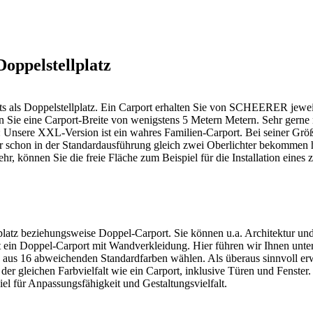
oppelstellplatz
als Doppelstellplatz. Ein Carport erhalten Sie von SCHEERER jeweils
hen Sie eine Carport-Breite von wenigstens 5 Metern Metern. Sehr gern
 Unsere XXL-Version ist ein wahres Familien-Carport. Bei seiner Grö
r schon in der Standardausführung gleich zwei Oberlichter bekommen 
ehr, können Sie die freie Fläche zum Beispiel für die Installation ein
ellplatz beziehungsweise Doppel-Carport. Sie können u.a. Architektur 
t ein Doppel-Carport mit Wandverkleidung. Hier führen wir Ihnen unter
 aus 16 abweichenden Standardfarben wählen. Als überaus sinnvoll erw
der gleichen Farbvielfalt wie ein Carport, inklusive Türen und Fenste
iel für Anpassungsfähigkeit und Gestaltungsvielfalt.