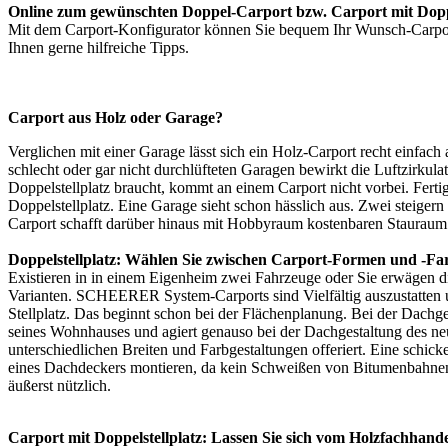
Online zum gewünschten Doppel-Carport bzw. Carport mit Doppe
Mit dem
Carport-Konfigurator
können Sie bequem Ihr Wunsch-Carport 
Ihnen gerne hilfreiche Tipps.
Carport aus Holz oder Garage?
Verglichen mit einer Garage lässt sich ein Holz-Carport recht einfa
schlecht oder gar nicht durchlüfteten Garagen bewirkt die Luftzirkul
Doppelstellplatz braucht, kommt an einem Carport nicht vorbei. Fertigg
Doppelstellplatz. Eine Garage sieht schon hässlich aus. Zwei steigern
Carport schafft darüber hinaus mit Hobbyraum kostenbaren Stauraum
Doppelstellplatz: Wählen Sie zwischen Carport-Formen und -Fa
Existieren in in einem Eigenheim zwei Fahrzeuge oder Sie erwägen di
Varianten. SCHEERER System-Carports sind Vielfältig auszustatten u
Stellplatz. Das beginnt schon bei der Flächenplanung. Bei der Dachg
seines Wohnhauses und agiert genauso bei der Dachgestaltung des ne
unterschiedlichen Breiten und Farbgestaltungen offeriert. Eine sch
eines Dachdeckers montieren, da kein Schweißen von Bitumenbahnen nö
äußerst nützlich.
Carport mit Doppelstellplatz: Lassen Sie sich vom Holzfachhande