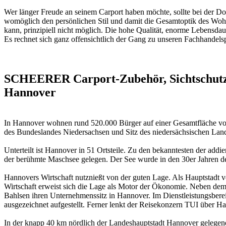
Wer länger Freude an seinem Carport haben möchte, sollte bei der 
womöglich den persönlichen Stil und damit die Gesamtoptik des Wohng
kann, prinzipiell nicht möglich. Die hohe Qualität, enorme Lebensda
Es rechnet sich ganz offensichtlich der Gang zu unseren Fachhandels
SCHEERER Carport-Zubehör, Sichtschutzel
Hannover
In Hannover wohnen rund 520.000 Bürger auf einer Gesamtfläche von 
des Bundeslandes Niedersachsen und Sitz des niedersächsischen La
Unterteilt ist Hannover in 51 Ortsteile. Zu den bekanntesten der a
der berühmte Maschsee gelegen. Der See wurde in den 30er Jahren d
Hannovers Wirtschaft nutznießt von der guten Lage. Als Hauptstadt v
Wirtschaft erweist sich die Lage als Motor der Ökonomie. Neben de
Bahlsen ihren Unternehmenssitz in Hannover. Im Dienstleistungsber
ausgezeichnet aufgestellt. Ferner lenkt der Reisekonzern TUI über H
In der knapp 40 km nördlich der Landeshauptstadt Hannover gelegenen 