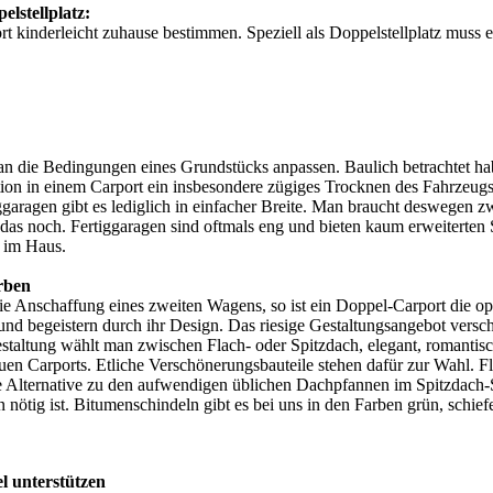
lstellplatz:
kinderleicht zuhause bestimmen. Speziell als Doppelstellplatz muss ei
ch an die Bedingungen eines Grundstücks anpassen. Baulich betrachtet 
ation in einem Carport ein insbesondere zügiges Trocknen des Fahrzeug
aragen gibt es lediglich in einfacher Breite. Man braucht deswegen zwei
 das noch. Fertiggaragen sind oftmals eng und bieten kaum erweiterten 
 im Haus.
rben
e Anschaffung eines zweiten Wagens, so ist ein Doppel-Carport die op
nd begeistern durch ihr Design. Das riesige Gestaltungsangebot versc
estaltung wählt man zwischen Flach- oder Spitzdach, elegant, romantis
uen Carports. Etliche Verschönerungsbauteile stehen dafür zur Wahl. 
icke Alternative zu den aufwendigen üblichen Dachpfannen im Spitzdac
tig ist. Bitumenschindeln gibt es bei uns in den Farben grün, schief
l unterstützen