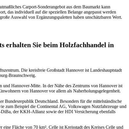
n mutmaßliches Carport-Sonderangebot aus dem Baumarkt kann
t, das individuell auf die speziellen Belange angepasst werden
ne große Auswahl von Ergänzungspaletten haben unschätzbaren Wert.
 erhalten Sie beim Holzfachhandel in
tszentrum. Die kreisfreie Großstadt Hannover ist Landeshauptstadt
sburg-Braunschweig.
sen und Hannover-Mitte. In der Nähe des Zentrums von Hannover ist
 Einwohnern von Hannover vor allem als Naherholungsgelegenheit.
er Bundesrepublik Deutschland. Besonders für die mittelständische
 wie zum Beispiel die Continental AG, Volkswagen Nutzfahrzeuge und
G-DiBa, der KKH-Allianz sowie der HDI Versicherung ebenfalls
 eine Fläche von 70 km². Celle ist Kreisstadt des Kreises Celle und