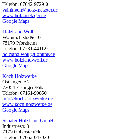
Telefon: 07042-9729-0
vaihingen@holz-metzger.de
www.holz-metzger.de
Google Maps
HolzLand Woll
Wohnlichtstraße 10
75179 Pforzheim
Telefon: 07231-441122
holzland.woll@t-online.de
www.holzland-woll.de
Google Maps
Koch Holzwerke
Osttangente 2
73054 Eislingen/Fils
Telefon: 07161-99850
info@koch-holzwerke.de
www.koch-holzwerke.de
Google Maps
Schäfer HolzLand GmbH
Industriestr. 3
71720 Oberstenfeld
Telefon: 07062-947030