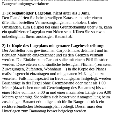
Baugenehmigungsverfahren:
1) 3x beglaubigter Lageplan, nicht älter als 1 Jahr.
Den Plan dürfen Sie beim jeweiligen Katasteramt oder einem
öffentlich bestellten Vermessungsingenieur abholen. Unter
Umständen, zum Beispiel bei einer Grenzbebauung über 9 m, kann
ein qualifizierter Lageplan von Nöten sein. Klären Sie so etwas
unbedingt mit Ihrem ansässigen Bauamt ab!
2) 1x Kopie des Lageplans mit genauer Lagebeschreibung:
Der Aufstellort des gewünschten Carports muss detailliert und im
richtigen Maßstab eingezeichnet und zu den Grenzen vermaßt
werden. Die Einfahrt zum
Carport
sollte mit einem Pfeil illustriert
werden. Desweiteren sind sämtliche befestigten Flächen (Terrassen,
Zuwegungen, Zufahrten, Wohnhaus ...) in die Kopie des Planes
maßstabsgerecht einzutragen und mit genauen Maßangaben zu
versehen. Falls nicht speziell im Bebauungsplan festgelegt, werden
Bauanträge in der Regel ohne Grenzabstand oder mehr als 1,00
Meter (dazwischen nur mit Genehmigung des Bauamtes) bis zu
einer Höhe von max. 3,00 m und einer maximalen Länge von 9,00
Metern genehmigt. Sie sollten sich besser vor Antragstellung beim
zuständigen Bauamt erkundigen, ob für Ihr Baugrundstück ein
rechtsverbindlicher Bebauungsplan vorliegt. Dieser muss den
Unterlagen zum Bauantrag besser beigelegt werden.