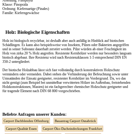
Abteilung: Pinophyta
Klasse: Pinopsida
Ordnung: Kiefernartige (Pinales)
Familie: Kieferngewächse
Holz: Biologische Eigenschaften
Holz ist biologisch recyclebar, ist deshalb aber auch anfällig in Hinblick auf biotischen
Schädlingen. Es kann also beispielsweise von Insekten, Pilzen oder Bakterien angegriffen
und in seiner Substanz dauerhaft zerstört werden. Pilze würden ab einer Feuchtigkeit im
Holz von zirka 20 % Holz angreifen. Resistente Kernhölzer werden nur besonders langsam
biotisch abgebaut. Ihre Resistenz wird nach Resistenzklassen 1-5 entsprechend DIN EN
350-2 untergliedert.
Der biotische Holzabbau lässt sich fast vollständig durch konstruktiven Holzschutz
vermindern oder vermeiden. Dabei stehen die Verhinderung der Befeuchtung sowie unter
Umsatänden der Einsatz geeigneter, resistenter Kernhölzer im Vordergrund. Da, wo das
nicht genügt (zum Beispiel bei unmittelbar verwitterten Hölzer im Außenbau, freistehenden
Holzkonstruktionen, Masten) ist ein fachgerechter chemischer Holzschutz geeigneter und
für tragende Element nach DIN 68 800 vorgeschrieben.
Beliebte Anfragen unserer Kunden:
Carport Dachblenden Offenburg
Bauantrag Carport Osnabrück
Carport Qualität Essen
Carport Öko-Dacheindeckungen Frankfurt