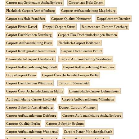
Carport mit Geräteraum Aschaffenburg
Carport aus Holz Uelzen
Flachdach-Carport Aschaffenburg
Carports Aufbauanleitung Magdeburg
Carport aus Holz Frankfurt
Carports Qualität Hannover
Doppelcarport Dresden
Carport Planer Kassel
Doppel-Carport Erfurt
Bitumendach-Carport Flensburg
Carport Dachblenden Nürnberg
Carport Öko-Dacheindeckungen Bremen
Carports Aufbauanleitung Essen
Flachdach-Carport Heilbronn
Carport Konfigurator Neumünster
Carport Dachblenden Erfurt
Bitumendach-Carport Osnabrück
Carport Aufbauanleitung Wiesbaden
Carport Aufbauanleitung Ingolstadt
Carport Aufbauanleitung Hannover
Doppelcarport Essen
Carport Öko-Dacheindeckungen Berlin
Carport Dachblenden Würzburg
Carport Lüdenscheid
Carport Öko-Dacheindeckungen Mainz
Bitumendach-Carport Delmenhorst
Aufbauanleitung Carport Bielefeld
Carport Aufbauanleitung Mannheim
Carport-Zubehör Aschaffenburg
Doppel-Carport Wittingen
Carport Aufbauanleitung Duisburg
Carports Aufbauanleitung Aschaffenburg
Carports Qualität Berlin
Carport-Zubehör Bochum
Carport Aufbauanleitung Wuppertal
Carport Planer Mönchengladbach