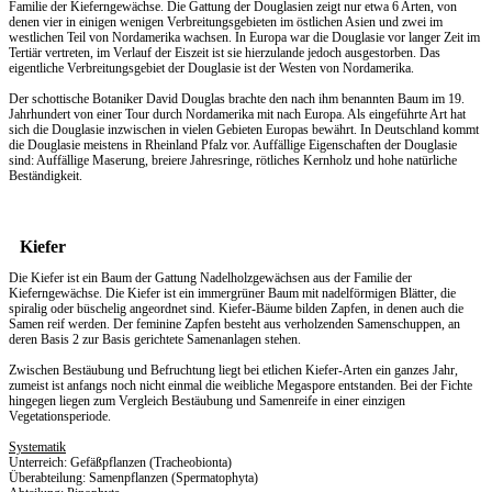
Familie der Kieferngewächse. Die Gattung der Douglasien zeigt nur etwa 6 Arten, von
denen vier in einigen wenigen Verbreitungsgebieten im östlichen Asien und zwei im
westlichen Teil von Nordamerika wachsen. In Europa war die Douglasie vor langer Zeit im
Tertiär vertreten, im Verlauf der Eiszeit ist sie hierzulande jedoch ausgestorben. Das
eigentliche Verbreitungsgebiet der Douglasie ist der Westen von Nordamerika.
Der schottische Botaniker David Douglas brachte den nach ihm benannten Baum im 19.
Jahrhundert von einer Tour durch Nordamerika mit nach Europa. Als eingeführte Art hat
sich die Douglasie inzwischen in vielen Gebieten Europas bewährt. In Deutschland kommt
die Douglasie meistens in Rheinland Pfalz vor. Auffällige Eigenschaften der Douglasie
sind: Auffällige Maserung, breiere Jahresringe, rötliches Kernholz und hohe natürliche
Beständigkeit.
Kiefer
Die Kiefer ist ein Baum der Gattung Nadelholzgewächsen aus der Familie der
Kieferngewächse. Die Kiefer ist ein immergrüner Baum mit nadelförmigen Blätter, die
spiralig oder büschelig angeordnet sind. Kiefer-Bäume bilden Zapfen, in denen auch die
Samen reif werden. Der feminine Zapfen besteht aus verholzenden Samenschuppen, an
deren Basis 2 zur Basis gerichtete Samenanlagen stehen.
Zwischen Bestäubung und Befruchtung liegt bei etlichen Kiefer-Arten ein ganzes Jahr,
zumeist ist anfangs noch nicht einmal die weibliche Megaspore entstanden. Bei der Fichte
hingegen liegen zum Vergleich Bestäubung und Samenreife in einer einzigen
Vegetationsperiode.
Systematik
Unterreich: Gefäßpflanzen (Tracheobionta)
Überabteilung: Samenpflanzen (Spermatophyta)