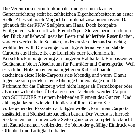
Die Vereinbarkeit von funktionaler und geschmackvoller
Gartenerrichtung steht bei zahlreichen Eigenheimbesitzern an erster
Stelle. Alles soll nach Möglichkeit optimal zusammenpassen. Das
gilt auch für der PKW-Stellplatz am Haus. Doch kompakte
Fertigaragen wirken oft wie Fremdkörper. Sie versperren nicht nur
den Blick auf liebevoll gestaltet Beete und fehlerfreie Rasenflächen,
sondern werfen kalte Schatten, in denen sich niemand so richtig
wohlfühlen will. Die weniger wuchtige Alternative sind stabile
Carports aus Holz, z.B. aus Leimholz oder Kiefernholz in
Kesseldruckimprägnierung zur längeren Haltbarkeit. Ein passender
Geräteraum bietet Abstellraum für Fahrräder und Gartengeräte. Weil
es sich bei Holz um einen naturgetreuen Rohstoff handelt,
erscheinen diese Holz-Carports stets lebendig und warm. Damit
fügen sie sich perfekt in eine blumige Gartenanlage ein. Der
Parkraum für das Fahrzeug wird nicht länger als Fremdkörper oder
als unausweichliches Übel angesehen. Vielmehr werden Carports
von SCHEERER zu einem belebenden Element des Ganzen. Und
abhängig davon, wie viel Einblick auf Ihren Garten Sie
vorbeigehenden Passanten zubilligen wollen, kann man Carports
zusätzlich mit Sichtschutzbauteilen bauen. Der Vorzug ist hierbei:
Sie können auch nur einzelne Seiten ganz oder komplett blickdicht
mit Zaunelementen verblenden. So bleibt der gefällige Eindruck von
Offenheit und Luftigkeit erhalten.