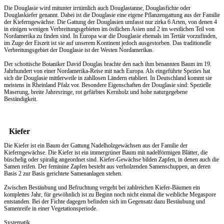
Die Douglasie wird mitunter irrtümlich auch Douglastanne, Douglasfichte oder
Douglaskiefer genannt. Dabei ist die Douglasie eine eigene Pflanzengattung aus der Familie
der Kieferngewächse. Die Gattung der Douglasien umfasst nur zirka 6 Arten, von denen 4
in einigen wenigen Verbreitungsgebieten im östlichen Asien und 2 im westlichen Teil von
Nordamerika zu finden sind. In Europa war die Douglasie ehemals im Tertiär vorzufinden,
im Zuge der Eiszeit ist sie auf unserem Kontinent jedoch ausgestorben. Das traditionelle
Verbreitungsgebiet der Douglasie ist der Westen Nordamerikas.
Der schottische Botaniker David Douglas brachte den nach ihm benannten Baum im 19.
Jahrhundert von einer Nordamerika-Reise mit nach Europa. Als eingeführte Spezies hat
sich die Douglasie mittlerweile in zahllosen Ländern etabliert. In Deutschland kommt sie
meistens in Rheinland Pfalz vor. Besondere Eigenschaften der Douglasie sind: Spezielle
Maserung, breite Jahresringe, rot gefärbtes Kernholz und hohe naturgegebene
Beständigkeit.
Kiefer
Die Kiefer ist ein Baum der Gattung Nadelholzgewächsen aus der Familie der
Kieferngewächse. Die Kiefer ist ein immergrüner Baum mit nadelförmigen Blätter, die
büschelig oder spiralig angeordnet sind. Kiefer-Gewächse bilden Zapfen, in denen auch die
Samen reifen. Der feminine Zapfen besteht aus verholzenden Samenschuppen, an deren
Basis 2 zur Basis gerichtete Samenanlagen stehen.
Zwischen Bestäubung und Befruchtung vergeht bei zahlreichen Kiefer-Bäumen ein
komplettes Jahr, für gewöhnlich ist zu Beginn noch nicht einmal die weibliche Megaspore
entstanden. Bei der Fichte dagegen befinden sich im Gegensatz dazu Bestäubung und
Samenreife in einer Vegetationsperiode.
Systematik