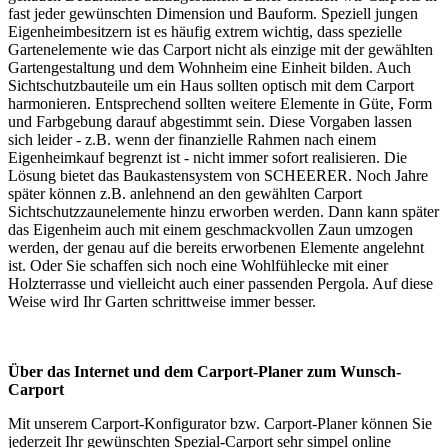
fast jeder gewünschten Dimension und Bauform. Speziell jungen
Eigenheimbesitzern ist es häufig extrem wichtig, dass spezielle
Gartenelemente wie das
Carport
nicht als einzige mit der gewählten
Gartengestaltung und dem Wohnheim eine Einheit bilden. Auch
Sichtschutzbauteile um ein Haus sollten optisch mit dem Carport
harmonieren. Entsprechend sollten weitere Elemente in Güte, Form
und Farbgebung darauf abgestimmt sein. Diese Vorgaben lassen
sich leider - z.B. wenn der finanzielle Rahmen nach einem
Eigenheimkauf begrenzt ist - nicht immer sofort realisieren. Die
Lösung bietet das Baukastensystem von SCHEERER. Noch Jahre
später können z.B. anlehnend an den gewählten Carport
Sichtschutzzaunelemente hinzu erworben werden. Dann kann später
das Eigenheim auch mit einem geschmackvollen Zaun umzogen
werden, der genau auf die bereits erworbenen Elemente angelehnt
ist. Oder Sie schaffen sich noch eine Wohlfühlecke mit einer
Holzterrasse und vielleicht auch einer passenden Pergola. Auf diese
Weise wird Ihr Garten schrittweise immer besser.
Über das Internet und dem Carport-Planer zum Wunsch-
Carport
Mit unserem
Carport-Konfigurator
bzw.
Carport-Planer
können Sie
jederzeit Ihr gewünschten Spezial-Carport sehr simpel online