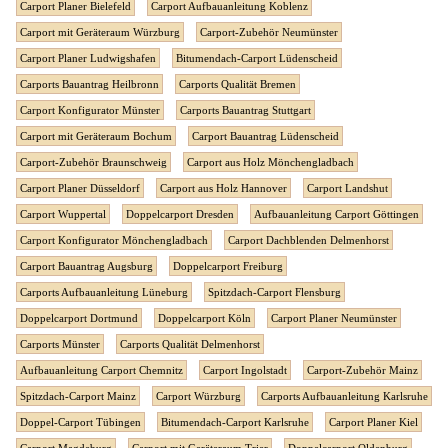
Carport Planer Bielefeld
Carport Aufbauanleitung Koblenz
Carport mit Geräteraum Würzburg
Carport-Zubehör Neumünster
Carport Planer Ludwigshafen
Bitumendach-Carport Lüdenscheid
Carports Bauantrag Heilbronn
Carports Qualität Bremen
Carport Konfigurator Münster
Carports Bauantrag Stuttgart
Carport mit Geräteraum Bochum
Carport Bauantrag Lüdenscheid
Carport-Zubehör Braunschweig
Carport aus Holz Mönchengladbach
Carport Planer Düsseldorf
Carport aus Holz Hannover
Carport Landshut
Carport Wuppertal
Doppelcarport Dresden
Aufbauanleitung Carport Göttingen
Carport Konfigurator Mönchengladbach
Carport Dachblenden Delmenhorst
Carport Bauantrag Augsburg
Doppelcarport Freiburg
Carports Aufbauanleitung Lüneburg
Spitzdach-Carport Flensburg
Doppelcarport Dortmund
Doppelcarport Köln
Carport Planer Neumünster
Carports Münster
Carports Qualität Delmenhorst
Aufbauanleitung Carport Chemnitz
Carport Ingolstadt
Carport-Zubehör Mainz
Spitzdach-Carport Mainz
Carport Würzburg
Carports Aufbauanleitung Karlsruhe
Doppel-Carport Tübingen
Bitumendach-Carport Karlsruhe
Carport Planer Kiel