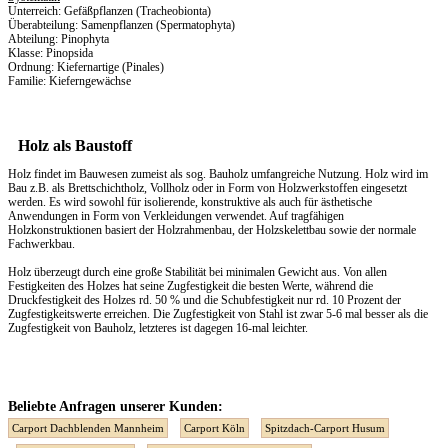
Unterreich: Gefäßpflanzen (Tracheobionta)
Überabteilung: Samenpflanzen (Spermatophyta)
Abteilung: Pinophyta
Klasse: Pinopsida
Ordnung: Kiefernartige (Pinales)
Familie: Kieferngewächse
Holz als Baustoff
Holz findet im Bauwesen zumeist als sog. Bauholz umfangreiche Nutzung. Holz wird im
Bau z.B. als Brettschichtholz, Vollholz oder in Form von Holzwerkstoffen eingesetzt
werden. Es wird sowohl für isolierende, konstruktive als auch für ästhetische
Anwendungen in Form von Verkleidungen verwendet. Auf tragfähigen
Holzkonstruktionen basiert der Holzrahmenbau, der Holzskelettbau sowie der normale
Fachwerkbau.
Holz überzeugt durch eine große Stabilität bei minimalen Gewicht aus. Von allen
Festigkeiten des Holzes hat seine Zugfestigkeit die besten Werte, während die
Druckfestigkeit des Holzes rd. 50 % und die Schubfestigkeit nur rd. 10 Prozent der
Zugfestigkeitswerte erreichen. Die Zugfestigkeit von Stahl ist zwar 5-6 mal besser als die
Zugfestigkeit von Bauholz, letzteres ist dagegen 16-mal leichter.
Beliebte Anfragen unserer Kunden:
Carport Dachblenden Mannheim
Carport Köln
Spitzdach-Carport Husum