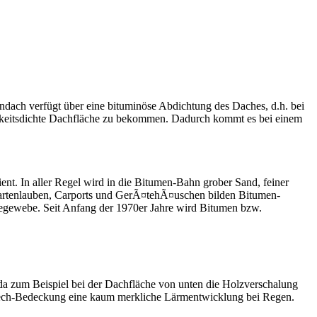
ndach verfügt über eine bituminöse Abdichtung des Daches, d.h. bei
gkeitsdichte Dachfläche zu bekommen. Dadurch kommt es bei einem
nt. In aller Regel wird in die Bitumen-Bahn grober Sand, feiner
 Gartenlauben, Carports und GerÃ¤tehÃ¤uschen bilden Bitumen-
tegewebe. Seit Anfang der 1970er Jahre wird Bitumen bzw.
da zum Beispiel bei der Dachfläche von unten die Holzverschalung
blech-Bedeckung eine kaum merkliche Lärmentwicklung bei Regen.