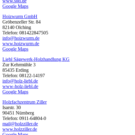
www.sigl.de
Google Maps
Hoizwurm GmbH
Gröbenzeller Str. 84
82140 Olching
Telefon: 081422847505
info@hoizwurm.de
www.hoizwurm.de
Google Maps
Liebl Sägewerk-Holzhandlung KG
Zur Kehrmühle 3
85435 Erding
Telefon: 08122-14197
info@holz-liebl.de
www-holz-liebl.de
Google Maps
Holzfachzentrum Ziller
Isarstr. 30
90451 Nürnberg
Telefon: 0911-64804-0
mail@holzziller.de
www.holzziller.de
Google Maps