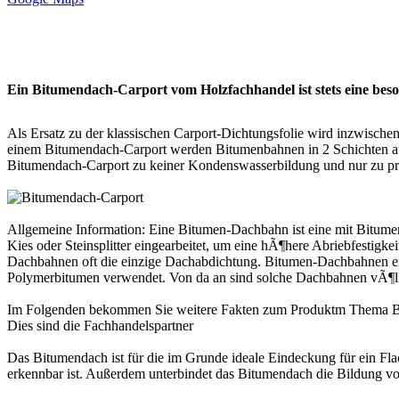
Ein Bitumendach-Carport vom Holzfachhandel ist stets eine bes
Als Ersatz zu der klassischen Carport-Dichtungsfolie wird inzwische
einem Bitumendach-Carport werden Bitumenbahnen in 2 Schichten au
Bitumendach-
Carport
zu keiner Kondenswasserbildung und nur zu pr
Allgemeine Information: Eine Bitumen-Dachbahn ist eine mit Bitumen 
Kies oder Steinsplitter eingearbeitet, um eine hÃ¶here Abriebfest
Dachbahnen oft die einzige Dachabdichtung. Bitumen-Dachbahnen enth
Polymerbitumen verwendet. Von da an sind solche Dachbahnen vÃ¶lli
Im Folgenden bekommen Sie weitere Fakten zum Produktm Thema
B
Dies sind die
Fachhandelspartner
Das Bitumendach ist für die im Grunde ideale Eindeckung für ein Fl
erkennbar ist. Außerdem unterbindet das Bitumendach die Bildung 