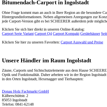
Bitumendach-Carport in Ingolstadt
Ohne Frage kommt man an auch in Ihrer Region an die besondere Car
Hintergrundinformationen. Neben allgemeinen Anregungen zur Konzept
jede Carport-Version gibt es bei SCHEERER außerdem jede mögliche 
Klicken Sie sich hier direkt in unseren Online-Katalog:
Carport Serie Variant
Carport Q4
Carport Kompakt
Gerätehäuser
Sei
Klicken Sie hier zu unseren Favoriten:
Carport Auswahl und Preise
Unsere Händler im Raum Ingolstadt
Zäune, Carports und
Sichtschutzelemente
aus dem Hause SCHEERER er
Optik und Funktionalität. Daher arbeiten wir in der Region Ingolsta
in den Orten Ingolstadt, Hexenagger und Tierhaupten:
Donau Holz Fachmarkt GmbH
Kälberschüttstr. 2
85053 Ingolstadt
Telefon: 0841-62148