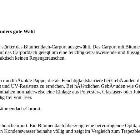
onders gute Wahl
n stärker das Bitumendach-Carport ausgewählt. Das Carport mit Bitume
f das Carportdach gelegt um eine feuchtigkeitsabweisende und flüssi
aktisch keinen Regengeräuschen.
durchtrÃ¤nkte Pappe, die als Feuchtigkeitsbarriere bei GebÃ¤uden die
igkeit und UV-Resistenz zu erreichen. Bei nÃ¼tzlichen GebÃ¤uden wie
alten normalerweise eine Einlage aus Polyester-, Glasfaser- oder Ju
g frei von Teer.
itumendach-Carport
achdachcarport. Ein Bitumendach überzeugt eine hervorragende Optik, 
von Kondenswasser beinahe völlig und zeigt im Vergleich zum Trapez