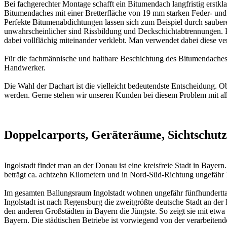
Bei fachgerechter Montage schafft ein Bitumendach langfristig erstk
Bitumendaches mit einer Bretterfläche von 19 mm starken Feder- und
Perfekte Bitumenabdichtungen lassen sich zum Beispiel durch saube
unwahrscheinlicher sind Rissbildung und Deckschichtabtrennungen.
dabei vollflächig miteinander verklebt. Man verwendet dabei diese v
Für die fachmännische und haltbare Beschichtung des Bitumendaches
Handwerker.
Die Wahl der Dachart ist die vielleicht bedeutendste Entscheidung. O
werden. Gerne stehen wir unseren Kunden bei diesem Problem mit all 
Doppelcarports, Geräteräume, Sichtschutz
Ingolstadt findet man an der Donau ist eine kreisfreie Stadt in Bay
beträgt ca. achtzehn Kilometern und in Nord-Süd-Richtung ungefähr 
Im gesamten Ballungsraum Ingolstadt wohnen ungefähr fünfhundertta
Ingolstadt ist nach Regensburg die zweitgrößte deutsche Stadt an der
den anderen Großstädten in Bayern die Jüngste. So zeigt sie mit etwa
Bayern. Die städtischen Betriebe ist vorwiegend von der verarbeiten