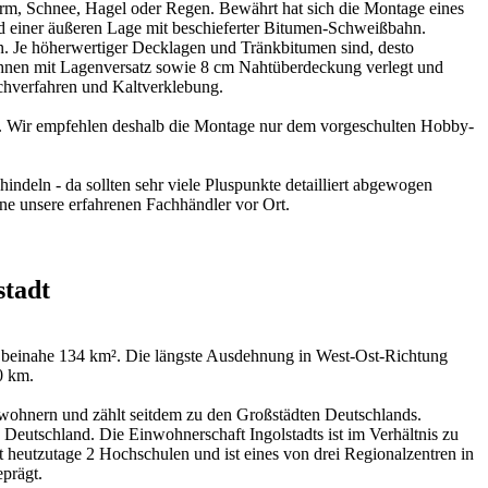
turm, Schnee, Hagel oder Regen. Bewährt hat sich die Montage eines
d einer äußeren Lage mit beschieferter Bitumen-Schweißbahn.
. Je höherwertiger Decklagen und Tränkbitumen sind, desto
hnen mit Lagenversatz sowie 8 cm Nahtüberdeckung verlegt und
ichverfahren und Kaltverklebung.
n. Wir empfehlen deshalb die Montage nur dem vorgeschulten Hobby-
indeln - da sollten sehr viele Pluspunkte detailliert abgewogen
rne unsere erfahrenen
Fachhändler vor Ort
.
stadt
von beinahe 134 km². Die längste Ausdehnung in West-Ost-Richtung
0 km.
wohnern und zählt seitdem zu den Großstädten Deutschlands.
 Deutschland. Die Einwohnerschaft Ingolstadts ist im Verhältnis zu
t heutzutage 2 Hochschulen und ist eines von drei Regionalzentren in
prägt.