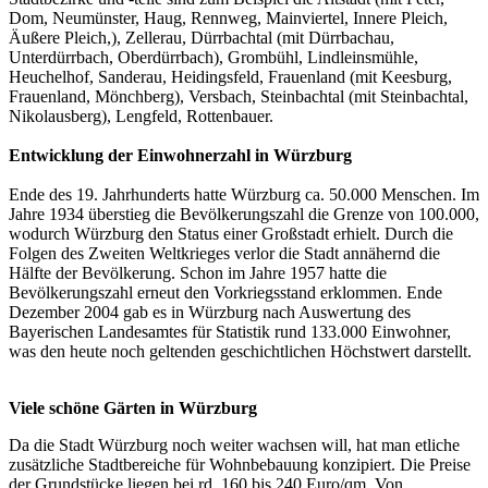
Dom, Neumünster, Haug, Rennweg, Mainviertel, Innere Pleich,
Äußere Pleich,), Zellerau, Dürrbachtal (mit Dürrbachau,
Unterdürrbach, Oberdürrbach), Grombühl, Lindleinsmühle,
Heuchelhof, Sanderau, Heidingsfeld, Frauenland (mit Keesburg,
Frauenland, Mönchberg), Versbach, Steinbachtal (mit Steinbachtal,
Nikolausberg), Lengfeld, Rottenbauer.
Entwicklung der Einwohnerzahl in Würzburg
Ende des 19. Jahrhunderts hatte Würzburg ca. 50.000 Menschen. Im
Jahre 1934 überstieg die Bevölkerungszahl die Grenze von 100.000,
wodurch Würzburg den Status einer Großstadt erhielt. Durch die
Folgen des Zweiten Weltkrieges verlor die Stadt annähernd die
Hälfte der Bevölkerung. Schon im Jahre 1957 hatte die
Bevölkerungszahl erneut den Vorkriegsstand erklommen. Ende
Dezember 2004 gab es in Würzburg nach Auswertung des
Bayerischen Landesamtes für Statistik rund 133.000 Einwohner,
was den heute noch geltenden geschichtlichen Höchstwert darstellt.
Viele schöne Gärten in Würzburg
Da die Stadt Würzburg noch weiter wachsen will, hat man etliche
zusätzliche Stadtbereiche für Wohnbebauung konzipiert. Die Preise
der Grundstücke liegen bei rd. 160 bis 240 Euro/qm. Von