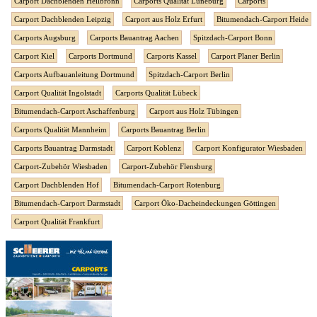
Carport Dachblenden Heilbronn
Carports Qualität Lüneburg
Carports
Carport Dachblenden Leipzig
Carport aus Holz Erfurt
Bitumendach-Carport Heide
Carports Augsburg
Carports Bauantrag Aachen
Spitzdach-Carport Bonn
Carport Kiel
Carports Dortmund
Carports Kassel
Carport Planer Berlin
Carports Aufbauanleitung Dortmund
Spitzdach-Carport Berlin
Carport Qualität Ingolstadt
Carports Qualität Lübeck
Bitumendach-Carport Aschaffenburg
Carport aus Holz Tübingen
Carports Qualität Mannheim
Carports Bauantrag Berlin
Carports Bauantrag Darmstadt
Carport Koblenz
Carport Konfigurator Wiesbaden
Carport-Zubehör Wiesbaden
Carport-Zubehör Flensburg
Carport Dachblenden Hof
Bitumendach-Carport Rotenburg
Bitumendach-Carport Darmstadt
Carport Öko-Dacheindeckungen Göttingen
Carport Qualität Frankfurt