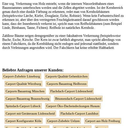
Eine sog. Verkernung von Holz entsteht, wenn die internen Wasserleitbahnen eines
Baumstammes unterbrochen werden und die Zellen abgetötet werden. Ist der Kernbereich
genau durch eine dunkle Färbung zu erkennen, redet man von Kernholzbäumen
(beispielsweise Lärche, Kiefer, Douglasie, Eiche, Robinie). Wenn kein Farbunterschied zu
erkennen ist, aber über den verringerten Feuchtigkeitsanteil darauf geschlossen werden
kann, dass der Innenbereich verkernt ist, spricht man von Reifholzbäumen (zum Beispiel
Linde, Birnbaum, Tanne, Fichten). Reifholz ist natürliches Kernholz.
Zahllose Bäume neigen demgegenüber zu einer fakultativen Verkernung (beispielsweise
Buche, Esche, Kirsche. Der Kern ist zwar farblich abgesetzt, man spricht allerdings von
einem Falschkern, da die Kernbildung nicht endogen und jedesmal stattfindet, sondern
durch Verletzungen angestoßen wird. Der Falschkern hat keine erhöhte Haltbarkeit.
Beliebte Anfragen unserer Kunden:
Carport-Zubehör Lüneburg
Carports Qualität Gelsenkirchen
Carport Qualität Würzburg
Carports Bauantrag Heilbronn
Carports Bauantrag München
Flachdach-Carport Lüdenscheid
Carport Bauantrag Braunschweig
Bitumendach-Carport Lüdenscheid
Spitzdach-Carport Lübeck
Carport Öko-Dacheindeckungen Husum
Carport mit Geräteraum Lüdenscheid
Flachdach-Carport Landshut
Carport Konfigurator Köln
Carport-Zubehör Uelzen
Carport aus Holz Freiburg