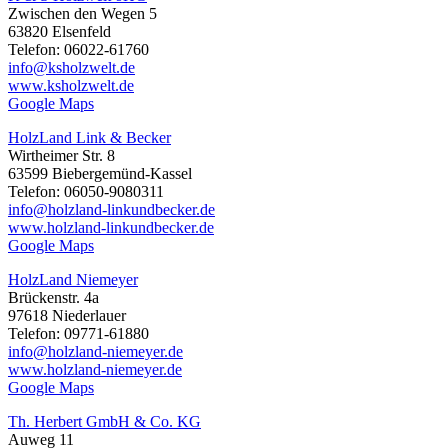
Zwischen den Wegen 5
63820 Elsenfeld
Telefon: 06022-61760
info@ksholzwelt.de
www.ksholzwelt.de
Google Maps
HolzLand Link & Becker
Wirtheimer Str. 8
63599 Biebergemünd-Kassel
Telefon: 06050-9080311
info@holzland-linkundbecker.de
www.holzland-linkundbecker.de
Google Maps
HolzLand Niemeyer
Brückenstr. 4a
97618 Niederlauer
Telefon: 09771-61880
info@holzland-niemeyer.de
www.holzland-niemeyer.de
Google Maps
Th. Herbert GmbH & Co. KG
Auweg 11