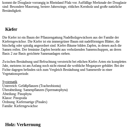
kommt die Douglasie vorrangig in Rheinland Pfalz vor. Auffällige Merkmale der Douglasie
sind: Besondere Maserung, breiere Jahresringe, rötliches Kernholz und große natürliche
Beständigkeit.
Kiefer
Die Kiefer ist ein Baum der Pflanzengattung Nadelholzgewächsen aus der Familie der
Kieferngewächse. Die Kiefer ist ein immergrüner Baum mit nadelförmigen Blätter, die
büschelig oder spiralig angeordnet sind. Kiefer-Bäume bilden Zapfen, in denen auch die
Samen reifen. Der feminine Zapfen besteht aus verholzenden Samenschuppen, an deren
Basis 2 zur Basis gerichtete Samenanlagen stehen.
Zwischen Bestäubung und Befruchtung verstreicht bei etlichen Kiefer-Arten ein komplettes
Jahr, meistens ist am Anfang noch nicht einmal die weibliche Megaspore gebildet. Bei der
Fichte dagegen befinden sich zum Vergleich Bestäubung und Samenreife in einer
Vegetationsperiode.
Systematik
Unterreich: Gefäßpflanzen (Tracheobionta)
Überabteilung: Samenpflanzen (Spermatophyta)
Abteilung: Pinophyta
Klasse: Pinopsida
Ordnung: Kiefernartige (Pinales)
Familie: Kieferngewächse
Holz: Verkernung