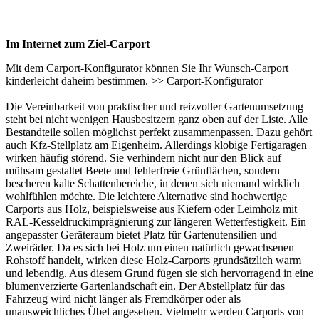
Im Internet zum Ziel-Carport
Mit dem Carport-Konfigurator können Sie Ihr Wunsch-Carport
kinderleicht daheim bestimmen. >>
Carport-Konfigurator
Die Vereinbarkeit von praktischer und reizvoller Gartenumsetzung
steht bei nicht wenigen Hausbesitzern ganz oben auf der Liste. Alle
Bestandteile sollen möglichst perfekt zusammenpassen. Dazu gehört
auch Kfz-Stellplatz am Eigenheim. Allerdings klobige Fertigaragen
wirken häufig störend. Sie verhindern nicht nur den Blick auf
mühsam gestaltet Beete und fehlerfreie Grünflächen, sondern
bescheren kalte Schattenbereiche, in denen sich niemand wirklich
wohlfühlen möchte. Die leichtere Alternative sind hochwertige
Carports
aus Holz, beispielsweise aus Kiefern oder Leimholz mit
RAL-Kesseldruckimprägnierung zur längeren Wetterfestigkeit. Ein
angepasster Geräteraum bietet Platz für Gartenutensilien und
Zweiräder. Da es sich bei Holz um einen natürlich gewachsenen
Rohstoff handelt, wirken diese Holz-Carports grundsätzlich warm
und lebendig. Aus diesem Grund fügen sie sich hervorragend in eine
blumenverzierte Gartenlandschaft ein. Der Abstellplatz für das
Fahrzeug wird nicht länger als Fremdkörper oder als
unausweichliches Übel angesehen. Vielmehr werden Carports von