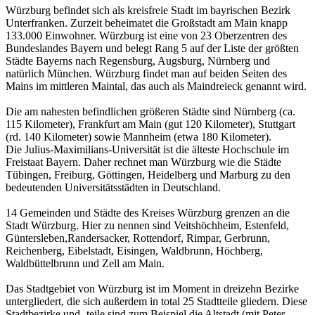
Würzburg befindet sich als kreisfreie Stadt im bayrischen Bezirk
Unterfranken. Zurzeit beheimatet die Großstadt am Main knapp
133.000 Einwohner. Würzburg ist eine von 23 Oberzentren des
Bundeslandes Bayern und belegt Rang 5 auf der Liste der größten
Städte Bayerns nach Regensburg, Augsburg, Nürnberg und
natürlich München. Würzburg findet man auf beiden Seiten des
Mains im mittleren Maintal, das auch als Maindreieck genannt wird.
Die am nahesten befindlichen größeren Städte sind Nürnberg (ca.
115 Kilometer), Frankfurt am Main (gut 120 Kilometer), Stuttgart
(rd. 140 Kilometer) sowie Mannheim (etwa 180 Kilometer).
Die Julius-Maximilians-Universität ist die älteste Hochschule im
Freistaat Bayern. Daher rechnet man Würzburg wie die Städte
Tübingen, Freiburg, Göttingen, Heidelberg und Marburg zu den
bedeutenden Universitätsstädten in Deutschland.
14 Gemeinden und Städte des Kreises Würzburg grenzen an die
Stadt Würzburg. Hier zu nennen sind Veitshöchheim, Estenfeld,
Güntersleben,Randersacker, Rottendorf, Rimpar, Gerbrunn,
Reichenberg, Eibelstadt, Eisingen, Waldbrunn, Höchberg,
Waldbüttelbrunn und Zell am Main.
Das Stadtgebiet von Würzburg ist im Moment in dreizehn Bezirke
untergliedert, die sich außerdem in total 25 Stadtteile gliedern. Diese
Stadtbezirke und -teile sind zum Beispiel die Altstadt (mit Peter,