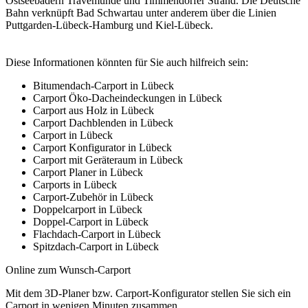
Ostseebädern Travemünde und Timmendorfer Strand. Die Deutsche
Bahn verknüpft Bad Schwartau unter anderem über die Linien
Puttgarden-Lübeck-Hamburg und Kiel-Lübeck.
Diese Informationen könnten für Sie auch hilfreich sein:
Bitumendach-Carport in Lübeck
Carport Öko-Dacheindeckungen in Lübeck
Carport aus Holz in Lübeck
Carport Dachblenden in Lübeck
Carport in Lübeck
Carport Konfigurator in Lübeck
Carport mit Geräteraum in Lübeck
Carport Planer in Lübeck
Carports in Lübeck
Carport-Zubehör in Lübeck
Doppelcarport in Lübeck
Doppel-Carport in Lübeck
Flachdach-Carport in Lübeck
Spitzdach-Carport in Lübeck
Online zum Wunsch-Carport
Mit dem
3D-Planer
bzw.
Carport-Konfigurator
stellen Sie sich ein
Carport in wenigen Minuten zusammen.