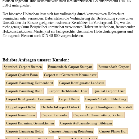
biotisch abgebaut. Ihre Resistenz wird nach Resistenzklassen 1-5 entsprechend DIN EN
350-2 untergliedert.
Der biotische Holzabbau lässt sich fast vollständig durch konstruktiven Holzschutz
vermindern oder vermeiden. Dabei stehen die Verhinderung der Befeuchtung sowie unter
Umsatänden der Einsatz geeigneter, resistenter Kernhölzer im Vordergrund. Da, wo das
nicht genügt (zum Beispiel bei unmittelbar verwitterten Hölzer im Außenbau, freistehenden
Holzkonstruktionen, Masten) ist ein fachgerechter chemischer Holzschutz geeigneter und
für tragende Element nach DIN 68 800 vorgeschrieben.
Beliebte Anfragen unserer Kunden:
Spitzdach-Carport Bremen
Bitumendach-Carport Stuttgart
Bitumendach-Carport
Carport Qualität Bonn
Carport mit Geräteraum Neumünster
Carports Bauantrag Delmenhorst
Carport Konfigurator Landshut
Carports Bauantrag Bonn
Carport Dachblenden Trier
Qualität Carport Trier
Carport Konfigurator Dortmund
Carport Heide
Carport-Zubehör Oldenburg
Doppelcarport Köln
Flachdach-Carport Lübeck
Carport Konfigurator Darmstadt
Carport Neumünster
Carport Karlsruhe
Carports Aufbauanleitung Bochum
Carport Bauantrag Gelsenkirchen
Carports Aufbauanleitung Tübingen
Carports Bauantrag Heide
Carports Bauantrag Rotenburg
Carport Planer Hof