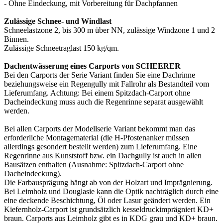
- Ohne Eindeckung, mit Vorbereitung für Dachpfannen
Zulässige Schnee- und Windlast
Schneelastzone 2, bis 300 m über NN, zulässige Windzone 1 und 2
Binnen.
Zulässige Schneetraglast 150 kg/qm.
Dachentwässerung eines Carports von SCHEERER
Bei den Carports der Serie Variant finden Sie eine Dachrinne
beziehungsweise ein Regengully mit Fallrohr als Bestandteil vom
Lieferumfang. Achtung: Bei einem Spitzdach-Carport ohne
Dacheindeckung muss auch die Regenrinne separat ausgewählt
werden.
Bei allen
Carports
der Modellserie Variant bekommt man das
erforderliche Montagematerial (die H-Pfostenanker müssen
allerdings gesondert bestellt werden) zum Lieferumfang. Eine
Regenrinne aus Kunststoff bzw. ein Dachgully ist auch in allen
Bausätzen enthalten (Ausnahme: Spitzdach-Carport ohne
Dacheindeckung).
Die Farbausprägung hängt ab von der Holzart und Imprägnierung.
Bei Leimholz und Douglasie kann die Optik nachträglich durch eine
eine deckende Beschichtung, Öl oder Lasur geändert werden. Ein
Kiefernholz-Carport ist grundsätzlich kesseldruckimprägniert KD+
braun. Carports aus Leimholz gibt es in KDG grau und KD+ braun.