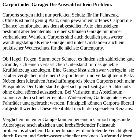
Carport oder Garage: Die Auswahl ist kein Problem.
Carports sorgen nicht nur perfekten Schutz für Ihr Fahrzeug.
Oftmals ist nicht genug Platz, dann gewährt ein offenes
Carport
die
Chance komfortabel aus dem abgestellten Auto einzusteigen,
bestimmt aber leichter als in einer schmalen Garage mit immer
vorhandenen Wänden. Carports sind auch deutlich preiswerter,
wandlungsfähig als eine Garage und unter Umständen auch ein
praktischer Wetterschutz für die nächste Gartenparty.
Ob Hagel, Regen, Sturm oder Schnee, es finden sich zahlreiche gute
Gründe, sich einen verlässlichen Unterstand für das geliebte
Kraftfahrzeug zuzulegen. Eine Garage lässt sich zwar verriegeln, sie
ist aber verglichen mit einem Carport teurer und verlangt mehr Platz.
Neben dem lukrativen Anschaffungspreis bieten Carports noch mehr
Pluspunkte: Der Unterstand eignet sich gleichzeitig als Sichtschutz
ohne dabei störend auszusehen. Bei Varisnten mit Abstellraum
können zudem schnell erreichbar Winterreifen, Gartengeräte sowie
Fahrräder untergebracht werden. Prinzipiell können Carports überall
aufgestellt werden. Diese Flexibilität macht den speziellen Reiz aus.
Verglichen mit einer Garage können bei einem Carport ungesunde
Autoabgase rasch abziehen und krebsfördernder Feinstaub
problemlos abziehen. Darüber hinaus wird auftretende Feuchtigkeit
durch Regen und Spritzwasser schneller trocknen. Aufgrund dieser