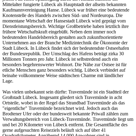
Mittelalter fungierte Lübeck als Hauptstadt der allseits bekannten
Kaufmannvereinigung Hanse. Lübeck war früher eine bedeutende
Knotenstelle des Handels zwischen Süd- und Nordeuropa. Die
momentane Wirtschaft der Hansestadt Lübeck wird geprägt vom
Dienstleistungsbereich. Wichtige Großbetriebe haben letztlich ihre
frühere Wirtschaftskraft eingebüßt. Neben dem immer noch
bedeutenden Handelsbereich gestalten auch zukunftsorientierte
Unternehmen aus der Branche Medizintechnik die Ökonomie der
Stadt Lübeck. In Lübeck findet sich der bedeutendste Ostseehafen
der Bundesrepublik. Der Umschlag des Hafens beträgt zirka 30
Millionen Tonnen pro Jahr. Lübeck ist selbstredend auch ein
besonders begehrenswerter Wohnort. Die Nähe zur Ostsee ist für
etliche Menschen ganz besonders wichtig. Lübeck verbindet auf
beinahe vollkommene Weise städtischen Charme mit ländlicher
Lage.
Was vielen unbekannt sein dürfte: Travemünde ist ein Stadtteil der
Großstadt Lübeck. Insgesamt gliedert sich Travemünde in acht
Ortsteile, wobei in der Regel das Strandbad Travemünde als das
"eigentliche" Travemünde bezeichnet wird. Jedoch auch das
Brodtener Ufer oder der bundesweit bekannte Priwall zählen zum
Verwaltungsbereich von Lübeck-Travemünde. Travemünde liegt um
und bei 20 Kilometer von Lübeck entfernt. Die Gesamtfläche des
gerne aufgesuchten Reiseziels beläuft sich auf über 41
Quadratkilometer. Annähernd 14.000 Anwohner sind in