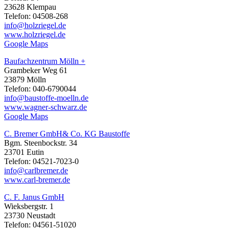
23628 Klempau
Telefon: 04508-268
info@holzriegel.de
www.holzriegel.de
Google Maps
Baufachzentrum Mölln +
Grambeker Weg 61
23879 Mölln
Telefon: 040-6790044
info@baustoffe-moelln.de
www.wagner-schwarz.de
Google Maps
C. Bremer GmbH& Co. KG Baustoffe
Bgm. Steenbockstr. 34
23701 Eutin
Telefon: 04521-7023-0
info@carlbremer.de
www.carl-bremer.de
C. F. Janus GmbH
Wieksbergstr. 1
23730 Neustadt
Telefon: 04561-51020