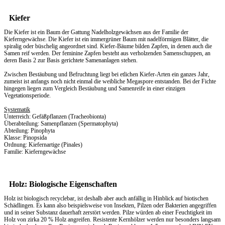
Kiefer
Die Kiefer ist ein Baum der Gattung Nadelholzgewächsen aus der Familie der
Kieferngewächse. Die Kiefer ist ein immergrüner Baum mit nadelförmigen Blätter, die
spiralig oder büschelig angeordnet sind. Kiefer-Bäume bilden Zapfen, in denen auch die
Samen reif werden. Der feminine Zapfen besteht aus verholzenden Samenschuppen, an
deren Basis 2 zur Basis gerichtete Samenanlagen stehen.
Zwischen Bestäubung und Befruchtung liegt bei etlichen Kiefer-Arten ein ganzes Jahr,
zumeist ist anfangs noch nicht einmal die weibliche Megaspore entstanden. Bei der Fichte
hingegen liegen zum Vergleich Bestäubung und Samenreife in einer einzigen
Vegetationsperiode.
Systematik
Unterreich: Gefäßpflanzen (Tracheobionta)
Überabteilung: Samenpflanzen (Spermatophyta)
Abteilung: Pinophyta
Klasse: Pinopsida
Ordnung: Kiefernartige (Pinales)
Familie: Kieferngewächse
Holz: Biologische Eigenschaften
Holz ist biologisch recyclebar, ist deshalb aber auch anfällig in Hinblick auf biotischen
Schädlingen. Es kann also beispielsweise von Insekten, Pilzen oder Bakterien angegriffen
und in seiner Substanz dauerhaft zerstört werden. Pilze würden ab einer Feuchtigkeit im
Holz von zirka 20 % Holz angreifen. Resistente Kernhölzer werden nur besonders langsam