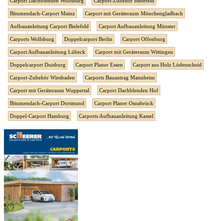
Carport Dachblenden Wolfsburg
Carport-Zubehör Bielefeld
Bitumendach-Carport Mainz
Carport mit Geräteraum Mönchengladbach
Aufbauanleitung Carport Bielefeld
Carport Aufbauanleitung Münster
Carports Wolfsburg
Doppelcarport Berlin
Carport Offenburg
Carport Aufbauanleitung Lübeck
Carport mit Geräteraum Wittingen
Doppelcarport Duisburg
Carport Planer Essen
Carport aus Holz Lüdenscheid
Carport-Zubehör Wiesbaden
Carports Bauantrag Mannheim
Carport mit Geräteraum Wuppertal
Carport Dachblenden Hof
Bitumendach-Carport Dortmund
Carport Planer Osnabrück
Doppel-Carport Hamburg
Carports Aufbauanleitung Kassel