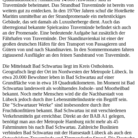
Travemünde beheimatet. Das Strandbad Travemünde ist bereits von
weitem gut zu entdecken. In den 1970er Jahren schuf die Hotelkette
Maritim unmittelbar an der Strandpromenade ein mehrstöckiges
Gebäude, das seit damals als Luxusherberge dient. Auch das
überregional bekannte Spielcasino Travemünde befindet sich auch
an der Promenade. Eine bedeutende Aufgabe hat zusätzlich der
Fährhafen von Travemünde. Der Skandinavienkai ist einer der
großen deutschen Häfen für den Transport von Passagieren und
Gütern von und nach Skandinavien. In den Sommermonaten fahren
zigtausend Ausflügler an den feinen Sandstrand von Travemünde.
Die Mittelstadt Bad Schwartau liegt im Kreis Ostholstein.
Geografisch liegt der Ort im Nordwesten der Metropole Lübeck. In
etwa 20.000 Bewohner leben in Bad Schwartau auf einer
Grundfläche von in etwa 18 Quadratkilometern. Im Moment ist Bad
Schwartau landesweit als wohltuendes Jodsole- und Moorheilbad
bekannt. Noch mehr Menschen wird die die Nachbarstadt von
Lübeck jedoch durch ihre Lebensmittelindustrie ein Begriff sein.
Die "Schwartauer Werke" sind insbesondere durch ihre
Fruchtkonfitüren bekannt. Bad Schwartau ist mit verschiedenen
Verkehrsmitteln gut erreichbar. Direkt an der BAB A1 gelegen,
benötigt man aus der Metropole Hamburg nicht mehr als 45
Fahrminuten bis nach Bad Schwartau. Zahlreiche Buslinien
verbinden Bad Schwartau mit der Hansestadt Lübeck als auch den