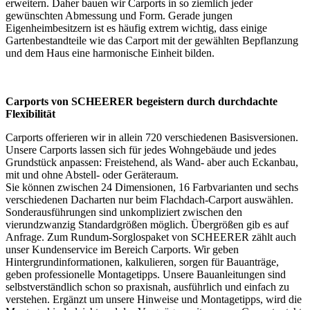
erweitern. Daher bauen wir Carports in so ziemlich jeder
gewünschten Abmessung und Form. Gerade jungen
Eigenheimbesitzern ist es häufig extrem wichtig, dass einige
Gartenbestandteile wie das Carport mit der gewählten Bepflanzung
und dem Haus eine harmonische Einheit bilden.
Carports von SCHEERER begeistern durch durchdachte
Flexibilität
Carports offerieren wir in allein 720 verschiedenen Basisversionen.
Unsere Carports lassen sich für jedes Wohngebäude und jedes
Grundstück anpassen: Freistehend, als Wand- aber auch Eckanbau,
mit und ohne Abstell- oder Geräteraum.
Sie können zwischen 24 Dimensionen, 16 Farbvarianten und sechs
verschiedenen Dacharten nur beim Flachdach-Carport auswählen.
Sonderausführungen sind unkompliziert zwischen den
vierundzwanzig Standardgrößen möglich. Übergrößen gib es auf
Anfrage. Zum Rundum-Sorglospaket von SCHEERER zählt auch
unser Kundenservice im Bereich Carports. Wir geben
Hintergrundinformationen, kalkulieren, sorgen für Bauanträge,
geben professionelle Montagetipps. Unsere Bauanleitungen sind
selbstverständlich schon so praxisnah, ausführlich und einfach zu
verstehen. Ergänzt um unsere Hinweise und Montagetipps, wird die