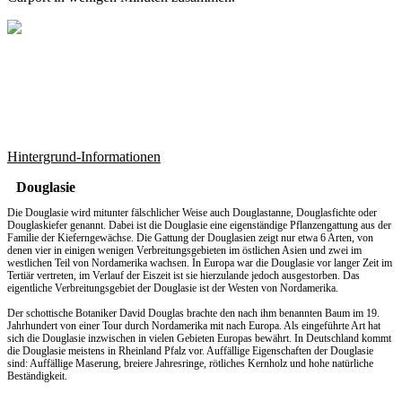
Hintergrund-Informationen
Douglasie
Die Douglasie wird mitunter fälschlicher Weise auch Douglastanne, Douglasfichte oder
Douglaskiefer genannt. Dabei ist die Douglasie eine eigenständige Pflanzengattung aus der
Familie der Kieferngewächse. Die Gattung der Douglasien zeigt nur etwa 6 Arten, von
denen vier in einigen wenigen Verbreitungsgebieten im östlichen Asien und zwei im
westlichen Teil von Nordamerika wachsen. In Europa war die Douglasie vor langer Zeit im
Tertiär vertreten, im Verlauf der Eiszeit ist sie hierzulande jedoch ausgestorben. Das
eigentliche Verbreitungsgebiet der Douglasie ist der Westen von Nordamerika.
Der schottische Botaniker David Douglas brachte den nach ihm benannten Baum im 19.
Jahrhundert von einer Tour durch Nordamerika mit nach Europa. Als eingeführte Art hat
sich die Douglasie inzwischen in vielen Gebieten Europas bewährt. In Deutschland kommt
die Douglasie meistens in Rheinland Pfalz vor. Auffällige Eigenschaften der Douglasie
sind: Auffällige Maserung, breiere Jahresringe, rötliches Kernholz und hohe natürliche
Beständigkeit.