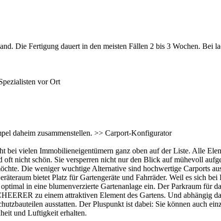
. Die Fertigung dauert in den meisten Fällen 2 bis 3 Wochen. Bei lac
Spezialisten vor Ort
impel daheim zusammenstellen. >>
Carport-Konfigurator
t bei vielen Immobilieneigentümern ganz oben auf der Liste. Alle Elem
oft nicht schön. Sie versperren nicht nur den Blick auf mühevoll aufg
möchte. Die weniger wuchtige Alternative sind hochwertige
Carports
aus
räteraum bietet Platz für Gartengeräte und Fahrräder. Weil es sich bei
optimal in eine blumenverzierte Gartenanlage ein. Der Parkraum für da
HEERER zu einem attraktiven Element des Gartens. Und abhängig davo
schutzbauteilen ausstatten. Der Pluspunkt ist dabei: Sie können auch e
eit und Luftigkeit erhalten.