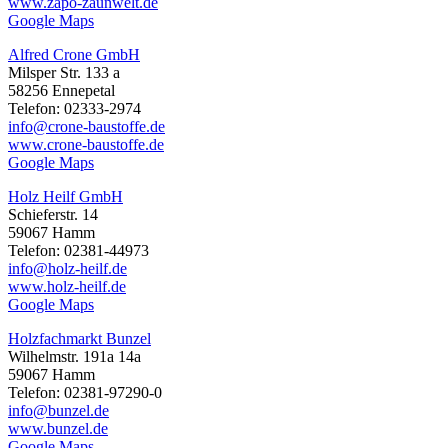
www.zapo-zaunwelt.de
Google Maps
Alfred Crone GmbH
Milsper Str. 133 a
58256 Ennepetal
Telefon: 02333-2974
info@crone-baustoffe.de
www.crone-baustoffe.de
Google Maps
Holz Heilf GmbH
Schieferstr. 14
59067 Hamm
Telefon: 02381-44973
info@holz-heilf.de
www.holz-heilf.de
Google Maps
Holzfachmarkt Bunzel
Wilhelmstr. 191a 14a
59067 Hamm
Telefon: 02381-97290-0
info@bunzel.de
www.bunzel.de
Google Maps