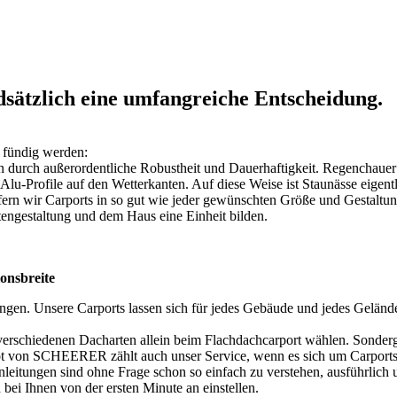
sätzlich eine umfangreiche Entscheidung.
s fündig werden:
 durch außerordentliche Robustheit und Dauerhaftigkeit. Regenchauer
 Alu-Profile auf den Wetterkanten. Auf diese Weise ist Staunässe eig
fern wir Carports in so gut wie jeder gewünschten Größe und Gestaltun
engestaltung und dem Haus eine Einheit bilden.
onsbreite
ngen. Unsere Carports lassen sich für jedes Gebäude und jedes Gelände
erschiedenen Dacharten allein beim Flachdachcarport wählen. Sonderg
 von SCHEERER zählt auch unser Service, wenn es sich um Carports dr
eitungen sind ohne Frage schon so einfach zu verstehen, ausführlich un
bei Ihnen von der ersten Minute an einstellen.