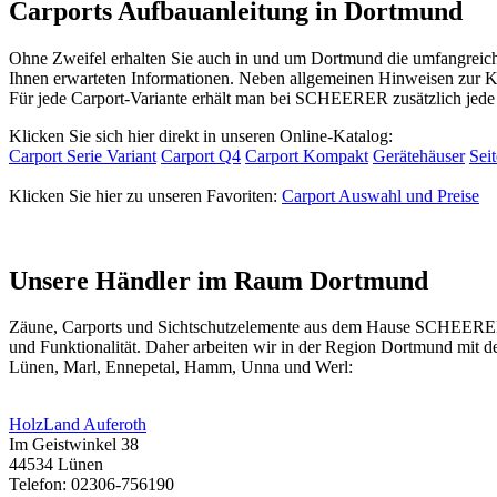
Carports Aufbauanleitung in Dortmund
Ohne Zweifel erhalten Sie auch in und um Dortmund die umfangreich
Ihnen erwarteten Informationen. Neben allgemeinen Hinweisen zur Ko
Für jede Carport-Variante erhält man bei SCHEERER zusätzlich jede n
Klicken Sie sich hier direkt in unseren Online-Katalog:
Carport Serie Variant
Carport Q4
Carport Kompakt
Gerätehäuser
Sei
Klicken Sie hier zu unseren Favoriten:
Carport Auswahl und Preise
Unsere Händler im Raum Dortmund
Zäune
,
Carport
s und
Sichtschutzelemente
aus dem Hause SCHEERER fi
und Funktionalität. Daher arbeiten wir in der Region Dortmund mit
Lünen, Marl, Ennepetal, Hamm, Unna und Werl:
HolzLand Auferoth
Im Geistwinkel 38
44534 Lünen
Telefon: 02306-756190