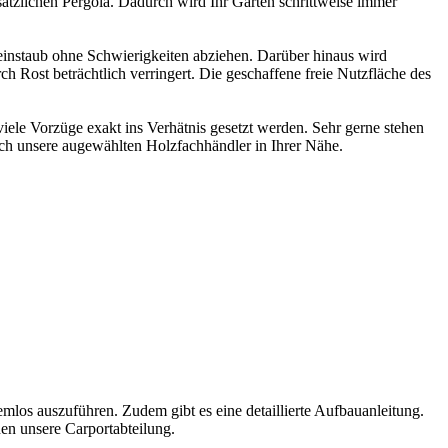
sätzlichen Pergola. Dadurch wird Ihr Garten schrittweise immer
einstaub ohne Schwierigkeiten abziehen. Darüber hinaus wird
h Rost beträchtlich verringert. Die geschaffene freie Nutzfläche des
iele Vorzüge exakt ins Verhätnis gesetzt werden. Sehr gerne stehen
auch unsere augewählten
Holzfachhändler in Ihrer Nähe
.
mlos auszuführen. Zudem gibt es eine detaillierte Aufbauanleitung.
nen unsere Carportabteilung.