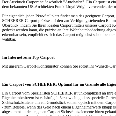
Der Ausdruck Carport heißt wörtlich "Autohafen". Ein Carport ist e
dem bekannten US-Architekten Frank Lloyd Wright verwendet, der mit
Für eigentlich jeden Pkw-Stellplatz findet man das geeignete Carpor
SCHEERER Carport präzise auf den zur Verfügung stehenden Raum 
Überblick, indem Sie Ihren idealen Carport mittels unseres Carport-K
gedeckt werden kann, die präzise an ihre Wohnheimbedachung abgest
erkennbar sein, empfiehlt es sich das Carport möglichst schon bei de
wählbar.
Im Internet zum Top-Carport
Mit unserem
Carport-Konfigurator
können Sie sofort Ihr Wunsch-Carp
Ein Carport von SCHEERER: Optimal für im Grunde alle Eigen
Ein Carport vom Spezialisten SCHEERER ist unkompliziert an Ihre eig
Eigenheimbesitzern ist es häufig äußerst wichtig, dass spezielle Ga
Sichtschutzbauteile um ein Grundstück sollten optisch mit dem Carpo
- zum Beispiel wenn das Geld nach einem Eigenheimerwerb knapp ist
abgestimmt an den eigenen Carport Sichtschutzelemente hinzu gekauft