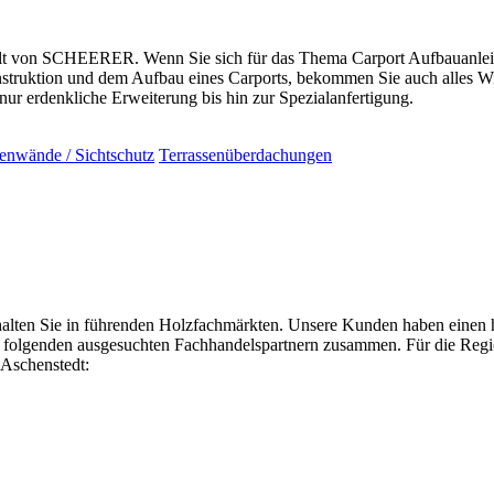
t von SCHEERER. Wenn Sie sich für das Thema Carport Aufbauanleitung 
truktion und dem Aufbau eines Carports, bekommen Sie auch alles Wi
ur erdenkliche Erweiterung bis hin zur Spezialanfertigung.
tenwände / Sichtschutz
Terrassenüberdachungen
n Sie in führenden Holzfachmärkten. Unsere Kunden haben einen hoh
en folgenden ausgesuchten Fachhandelspartnern zusammen. Für die Regi
Aschenstedt: