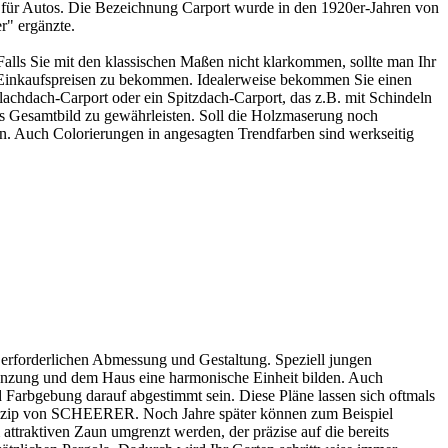
d für Autos. Die Bezeichnung Carport wurde in den 1920er-Jahren von
r" ergänzte.
Falls Sie mit den klassischen Maßen nicht klarkommen, sollte man Ihr
inkaufspreisen zu bekommen. Idealerweise bekommen Sie einen
lachdach-Carport oder ein Spitzdach-Carport, das z.B. mit Schindeln
s Gesamtbild zu gewährleisten. Soll die Holzmaserung noch
sen. Auch Colorierungen in angesagten Trendfarben sind werkseitig
 erforderlichen Abmessung und Gestaltung. Speziell jungen
pflanzung und dem Haus eine harmonische Einheit bilden. Auch
 Farbgebung darauf abgestimmt sein. Diese Pläne lassen sich oftmals
prinzip von SCHEERER. Noch Jahre später können zum Beispiel
ttraktiven Zaun umgrenzt werden, der präzise auf die bereits