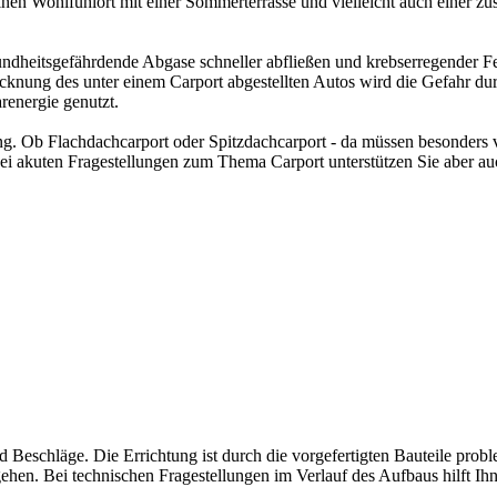
nen Wohlfühlort mit einer Sommerterrasse und vielleicht auch einer zu
ndheitsgefährdende Abgase schneller abfließen und krebserregender F
cknung des unter einem Carport abgestellten Autos wird die Gefahr durc
renergie genutzt.
ng. Ob Flachdachcarport oder Spitzdachcarport - da müssen besonders v
 Bei akuten Fragestellungen zum Thema Carport unterstützen Sie aber 
eschläge. Die Errichtung ist durch die vorgefertigten Bauteile proble
ehen. Bei technischen Fragestellungen im Verlauf des Aufbaus hilft Ih