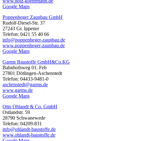
www.holz-koehrmann.de
Google Maps
Poppenheger Zaunbau GmbH
Rudolf-Diesel-Str. 37
27243 Gr. Ippener
Telefon: 0421 55 40 66
info@poppenheger-zaunbau.de
www.poppenheger-zaunbau.de
Google Maps
Garms Baustoffe GmbH&Co.KG
Bahnhofsweg 01. Feb
27801 Dötlingen-Aschenstedt
Telefon: 04433-9481-0
aschenstedt@garms.de
www.garms.de
Google Maps
Otto Ohlandt & Co. GmbH
Ostlandstr. 59
28790 Schwanewede
Telefon: 04209-831
info@ohlandt-baustoffe.de
www.ohlandt-baustoffe.de
Google Maps