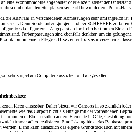
in an eine Wohnimmobilie angebauter oder einzeln stehender Unterstan
 diesen überdachten Stellplätzen seine oft bewunderten "Prärie-Häuse
t, da die Auswahl an verschiedenen Abmessungen sehr umfangreich ist. 
anpassen. Denn Sonderanfertigungen sind bei SCHEERER zu fairen E
onfigurators konfigurieren. Angepasst an Ihr Heim bestimmen Sie ein F
immt sind. Farbanpassungen sind ebenfalls denkbar, um ein gelungene
r Produktion mit einem Pflege-Öl bzw. einer Holzlasur versehen zu las
ort sehr simpel am Computer aussuchen und ausgestalten.
heimbesitzer
enen Ideen anpassbar. Daher bieten wir Carports in so ziemlich jeder
rtenelemente wie das Carport nicht als einzige mit der vorhandenen Be
rt harmonieren. Ebenso sollen andere Elemente in Güte, Gestaltung und
 - nicht immer adhoc realisieren. Eine Lösung bietet das Baukasten
 werden. Dann kann zusätzlich das eigene Grundstück auch mit einem a