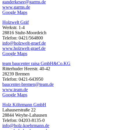
ganderkesee@garms.de
www.garms.de
Google Maps
Holzwelt Gräf
Werkstr. 1-4
28816 Stuhr-Moordeich
Telefon: 0421/564800
info@holzwelt-graef.de
www.holzwelt-graef.de
Google Maps
team baucenter raisa GmbH&Co.KG
Ritterhuder Heerstr. 40-42
28239 Bremen
Telefon: 0421-643950
baucenter-bremen@team.de
www.team.de
Google Maps
Holz Köhrmann GmbH
Lahauserstraße 22
28844 Weyhe-Lahausen
Telefon: 04203-8135-0
info@holz-koehrmann.de