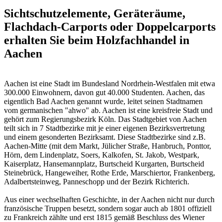
Sichtschutzelemente, Geräteräume,
Flachdach-Carports oder Doppelcarports
erhalten Sie beim Holzfachhandel in
Aachen
Aachen ist eine Stadt im Bundesland Nordrhein-Westfalen mit etwa
300.000 Einwohnern, davon gut 40.000 Studenten. Aachen, das
eigentlich Bad Aachen genannt wurde, leitet seinen Stadtnamen
vom germanischen "ahwo" ab. Aachen ist eine kreisfreie Stadt und
gehört zum Regierungsbezirk Köln. Das Stadtgebiet von Aachen
teilt sich in 7 Stadtbezirke mit je einer eigenen Bezirksvertretung
und einem gesonderten Bezirksamt. Diese Stadtbezirke sind z.B.
Aachen-Mitte (mit dem Markt, Jülicher Straße, Hanbruch, Ponttor,
Hörn, dem Lindenplatz, Soers, Kalkofen, St. Jakob, Westpark,
Kaiserplatz, Hansemannplatz, Burtscheid Kurgarten, Burtscheid
Steinebrück, Hangeweiher, Rothe Erde, Marschiertor, Frankenberg,
Adalbertsteinweg, Panneschopp und der Bezirk Richterich.
Aus einer wechselhaften Geschichte, in der Aachen nicht nur durch
französische Truppen besetzt, sondern sogar auch ab 1801 offiziell
zu Frankreich zählte und erst 1815 gemäß Beschluss des Wiener