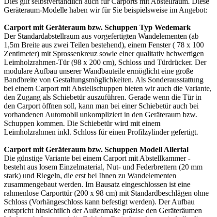
Dies gilt selbstvertändlich auch für Carports mit Abstellraum. Diese
Geräteraum-Modelle haben wir für Sie beispielsweise im Angebot:
Carport mit Geräteraum bzw. Schuppen Typ Wedemark
Der Standardabstellraum aus vorgefertigten Wandelementen (ab
1,5m Breite aus zwei Teilen bestehend), einem Fenster ( 78 x 100
Zentimeter) mit Sprossenkreuz sowie einer qualitativ hchwertigen
Leimholzrahmen-Tür (98 x 200 cm), Schloss und Türdrücker. Der
modulare Aufbau unserer Wandbauteile ermöglicht eine große
Bandbreite von Gestaltungsmöglichkeiten. Als Sonderausstattung
bei einem
Carport
mit Abstellschuppen bieten wir auch die Variante,
den Zugang als Schiebetür auszuführen. Gerade wenn die Tür in
den Carport öffnen soll, kann man bei einer Schiebetür auch bei
vorhandenen Automobil unkompliziert in den Geräteraum bzw.
Schuppen kommen. Die Schiebetür wird mit einem
Leimholzrahmen inkl. Schloss für einen Profilzylinder gefertigt.
Carport mit Geräteraum bzw. Schuppen Modell Allertal
Die günstige Variante bei einem Carport mit Abstellkammer -
besteht aus losem Einzelmaterial, Nut- und Federbrettern (20 mm
stark) und Riegeln, die erst bei Ihnen zu Wandelementen
zusammengebaut werden. Im Bausatz eingeschlossen ist eine
rahmenlose Carporttür (200 x 98 cm) mit Standardbeschlägen ohne
Schloss (Vorhängeschloss kann befestigt werden). Der Aufbau
entspricht hinsichtlich der Außenmaße präzise den Geräteräumen