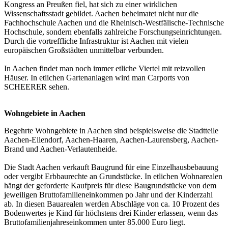
Kongress an Preußen fiel, hat sich zu einer wirklichen
Wissenschaftsstadt gebildet. Aachen beheimatet nicht nur die
Fachhochschule Aachen und die Rheinisch-Westfälische-Technische
Hochschule, sondern ebenfalls zahlreiche Forschungseinrichtungen.
Durch die vortreffliche Infrastruktur ist Aachen mit vielen
europäischen Großstädten unmittelbar verbunden.
In Aachen findet man noch immer etliche Viertel mit reizvollen
Häuser. In etlichen Gartenanlagen wird man Carports von
SCHEERER sehen.
Wohngebiete in Aachen
Begehrte Wohngebiete in Aachen sind beispielsweise die Stadtteile
Aachen-Eilendorf, Aachen-Haaren, Aachen-Laurensberg, Aachen-
Brand und Aachen-Verlautenheide.
Die Stadt Aachen verkauft Baugrund für eine Einzelhausbebauung
oder vergibt Erbbaurechte an Grundstücke. In etlichen Wohnarealen
hängt der geforderte Kaufpreis für diese Baugrundstücke von dem
jeweiligen Bruttofamilieneinkommen po Jahr und der Kinderzahl
ab. In diesen Bauarealen werden Abschläge von ca. 10 Prozent des
Bodenwertes je Kind für höchstens drei Kinder erlassen, wenn das
Bruttofamilienjahreseinkommen unter 85.000 Euro liegt.