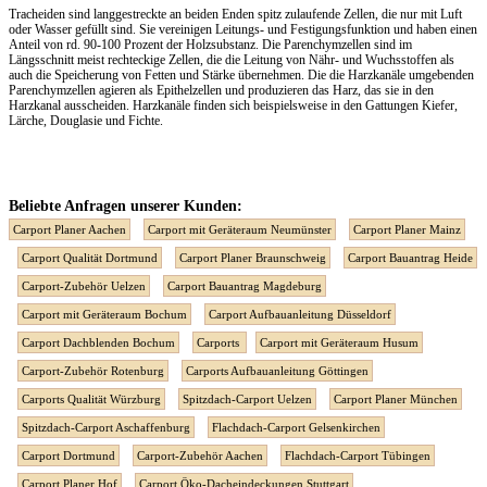
Tracheiden sind langgestreckte an beiden Enden spitz zulaufende Zellen, die nur mit Luft
oder Wasser gefüllt sind. Sie vereinigen Leitungs- und Festigungsfunktion und haben einen
Anteil von rd. 90-100 Prozent der Holzsubstanz. Die Parenchymzellen sind im
Längsschnitt meist rechteckige Zellen, die die Leitung von Nähr- und Wuchsstoffen als
auch die Speicherung von Fetten und Stärke übernehmen. Die die Harzkanäle umgebenden
Parenchymzellen agieren als Epithelzellen und produzieren das Harz, das sie in den
Harzkanal ausscheiden. Harzkanäle finden sich beispielsweise in den Gattungen Kiefer,
Lärche, Douglasie und Fichte.
Beliebte Anfragen unserer Kunden:
Carport Planer Aachen
Carport mit Geräteraum Neumünster
Carport Planer Mainz
Carport Qualität Dortmund
Carport Planer Braunschweig
Carport Bauantrag Heide
Carport-Zubehör Uelzen
Carport Bauantrag Magdeburg
Carport mit Geräteraum Bochum
Carport Aufbauanleitung Düsseldorf
Carport Dachblenden Bochum
Carports
Carport mit Geräteraum Husum
Carport-Zubehör Rotenburg
Carports Aufbauanleitung Göttingen
Carports Qualität Würzburg
Spitzdach-Carport Uelzen
Carport Planer München
Spitzdach-Carport Aschaffenburg
Flachdach-Carport Gelsenkirchen
Carport Dortmund
Carport-Zubehör Aachen
Flachdach-Carport Tübingen
Carport Planer Hof
Carport Öko-Dacheindeckungen Stuttgart