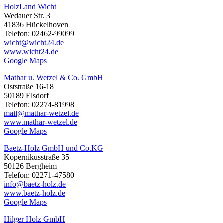
HolzLand Wicht
Wedauer Str. 3
41836 Hückelhoven
Telefon: 02462-99099
wicht@wicht24.de
www.wicht24.de
Google Maps
Mathar u. Wetzel & Co. GmbH
Oststraße 16-18
50189 Elsdorf
Telefon: 02274-81998
mail@mathar-wetzel.de
www.mathar-wetzel.de
Google Maps
Baetz-Holz GmbH und Co.KG
Kopernikusstraße 35
50126 Bergheim
Telefon: 02271-47580
info@baetz-holz.de
www.baetz-holz.de
Google Maps
Hilger Holz GmbH