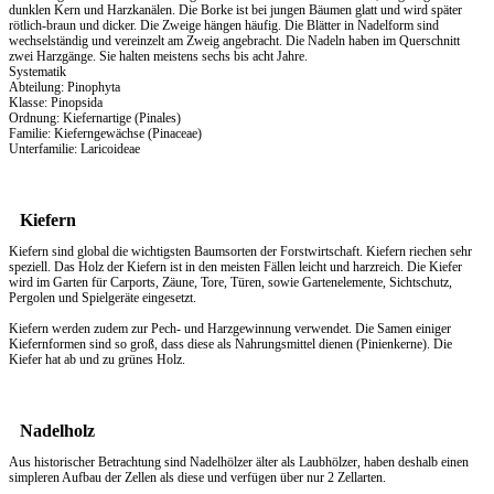
dunklen Kern und Harzkanälen. Die Borke ist bei jungen Bäumen glatt und wird später
rötlich-braun und dicker. Die Zweige hängen häufig. Die Blätter in Nadelform sind
wechselständig und vereinzelt am Zweig angebracht. Die Nadeln haben im Querschnitt
zwei Harzgänge. Sie halten meistens sechs bis acht Jahre.
Systematik
Abteilung: Pinophyta
Klasse: Pinopsida
Ordnung: Kiefernartige (Pinales)
Familie: Kieferngewächse (Pinaceae)
Unterfamilie: Laricoideae
Kiefern
Kiefern sind global die wichtigsten Baumsorten der Forstwirtschaft. Kiefern riechen sehr
speziell. Das
Holz
der Kiefern ist in den meisten Fällen leicht und harzreich. Die Kiefer
wird im Garten für Carports, Zäune, Tore, Türen, sowie Gartenelemente, Sichtschutz,
Pergolen und Spielgeräte eingesetzt.
Kiefern werden zudem zur Pech- und Harzgewinnung verwendet. Die Samen einiger
Kiefernformen sind so groß, dass diese als Nahrungsmittel dienen (Pinienkerne). Die
Kiefer hat ab und zu grünes Holz.
Nadelholz
Aus historischer Betrachtung sind Nadelhölzer älter als Laubhölzer, haben deshalb einen
simpleren Aufbau der Zellen als diese und verfügen über nur 2 Zellarten.