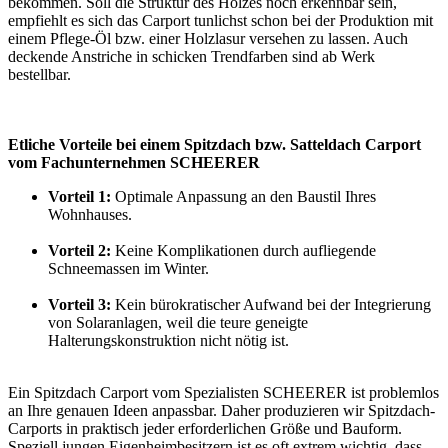
bekommen. Soll die Struktur des Holzes noch erkennbar sein,
empfiehlt es sich das Carport tunlichst schon bei der Produktion mit
einem Pflege-Öl bzw. einer Holzlasur versehen zu lassen. Auch
deckende Anstriche in schicken Trendfarben sind ab Werk
bestellbar.
Etliche Vorteile bei einem Spitzdach bzw. Satteldach Carport
vom Fachunternehmen SCHEERER
Vorteil 1:
Optimale Anpassung an den Baustil Ihres
Wohnhauses.
Vorteil 2:
Keine Komplikationen durch aufliegende
Schneemassen im Winter.
Vorteil 3:
Kein bürokratischer Aufwand bei der Integrierung
von Solaranlagen, weil die teure geneigte
Halterungskonstruktion nicht nötig ist.
Ein Spitzdach Carport vom Spezialisten SCHEERER ist problemlos
an Ihre genauen Ideen anpassbar. Daher produzieren wir Spitzdach-
Carports in praktisch jeder erforderlichen Größe und Bauform.
Speziell jungen Eigenheimbesitzern ist es oft extrem wichtig, dass