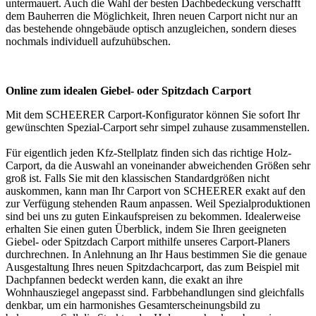
untermauert. Auch die Wahl der besten Dachbedeckung verschafft
dem Bauherren die Möglichkeit, Ihren neuen Carport nicht nur an
das bestehende ohngebäude optisch anzugleichen, sondern dieses
nochmals individuell aufzuhübschen.
Online zum idealen Giebel- oder Spitzdach Carport
Mit dem SCHEERER
Carport-Konfigurator
können Sie sofort Ihr
gewünschten Spezial-Carport sehr simpel zuhause zusammenstellen.
Für eigentlich jeden Kfz-Stellplatz finden sich das richtige Holz-
Carport, da die Auswahl an voneinander abweichenden Größen sehr
groß ist. Falls Sie mit den klassischen Standardgrößen nicht
auskommen, kann man Ihr Carport von SCHEERER exakt auf den
zur Verfügung stehenden Raum anpassen. Weil Spezialproduktionen
sind bei uns zu guten Einkaufspreisen zu bekommen. Idealerweise
erhalten Sie einen guten Überblick, indem Sie Ihren geeigneten
Giebel- oder Spitzdach Carport mithilfe unseres Carport-Planers
durchrechnen. In Anlehnung an Ihr Haus bestimmen Sie die genaue
Ausgestaltung Ihres neuen Spitzdachcarport, das zum Beispiel mit
Dachpfannen bedeckt werden kann, die exakt an ihre
Wohnhausziegel angepasst sind. Farbbehandlungen sind gleichfalls
denkbar, um ein harmonishes Gesamterscheinungsbild zu