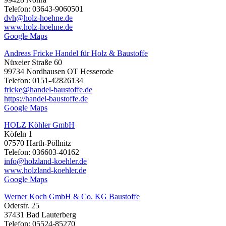
Telefon: 03643-9060501
dvh@holz-hoehne.de
www.holz-hoehne.de
Google Maps
Andreas Fricke Handel für Holz & Baustoffe
Nüxeier Straße 60
99734 Nordhausen OT Hesserode
Telefon: 0151-42826134
fricke@handel-baustoffe.de
https://handel-baustoffe.de
Google Maps
HOLZ Köhler GmbH
Köfeln 1
07570 Harth-Pöllnitz
Telefon: 036603-40162
info@holzland-koehler.de
www.holzland-koehler.de
Google Maps
Werner Koch GmbH & Co. KG Baustoffe
Oderstr. 25
37431 Bad Lauterberg
Telefon: 05524-85270