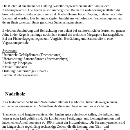
Die Kiefer ist ein Baum der Gattung Nadelholzgewächsen aus der Familie der
Kieferngewächse. Die Kiefer ist ein immergrüner Baum mit nadelförmigen Blätter, die
büschelig oder spiralig angeordnet sind. Kiefer-Bäume bilden Zapfen, in denen auch die
Samen reif werden. Der feminine Zapfen besteht aus verholzenden Samenschuppen, an
deren Basis zwei zur Basis gerichtete Samenanlagen stehen.
Zwischen Bestäubung und Befruchtung verstreicht bei zahllosen Kiefer-Sorten ein ganzes
Jahr, in der Regel ist anfangs noch nicht einmal die weibliche Megaspore herausgebildet.
Bei der Fichte dagegen liegen zum Vergleich Bestäubung und Samenreife in einer
Vegetationsperiode.
Systematik
Unterreich: Gefäßpflanzen (Tracheobionta)
Überabteilung: Samenpflanzen (Spermatophyta)
Abteilung: Pinophyta
Klasse: Pinopsida
Ordnung: Kiefernartige (Pinales)
Familie: Kieferngewächse
Nadelholz
Aus historischer Sicht sind Nadelhölzer älter als Laubhölzer, haben deswegen einen
einfacheren anatomischen Zellaufbau als diese und besitzen nur zwei Zellarten.
Tracheiden sind langgestreckte an den Enden spitz zulaufende Zellen, die lediglich mit
Wasser oder Luft gefüllt sind. Sie kombinieren Festigungs- und Leitungsfunktion und
haben einen Anteil von etwa 90-100 Prozent der Holzsubstanz. Die Parenchymzellen sind
im Längsschnitt regelmäßig rechteckige Zellen, die die Leitung von Nähr- und