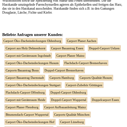
Wuchsstoffen sowie die Speicherung von Stärke und Fetten übernehmen. Die die
Harzkanäle umzingelnde Parenchymzellen agieren als Epithelzellen und fertigen das Harz,
das sie in den Harzkanal ausscheiden. Harzkanäle finden sich z.B. in den Gattungen
Douglasie, Lärche, Fichte und Kiefer.
Beliebte Anfragen unserer Kunden:
Carport Öko-Dacheindeckungen Oldenburg
Carport Planer Aachen
Carport aus Holz Delmenhorst
Carport Bauantrag Essen
Doppel-Carport Uelzen
Carport mit Geräteraum Ingolstadt
Carport Planer Mainz
Carport Öko-Dacheindeckungen Husum
Flachdach-Carport Bremerhaven
Carports Bauantrag Bonn
Doppel-Carport Bremerhaven
Carport Bauantrag Darmstadt
Carports Hamburg
Carports Qualität Husum
Carport Öko-Dacheindeckungen Stuttgart
Carport-Zubehör Göttingen
Flachdach-Carport Offenburg
Doppel-Carport Oldenburg
Carport mit Geräteraum Heide
Doppel-Carport Wuppertal
Doppelcarport Essen
Carport Planer Flensburg
Carport Aufbauanleitung Mainz
Bitumendach-Carport Wuppertal
Carports Qualität München
Carport Öko-Dacheindeckungen Hof
Carport Lüneburg