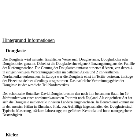
Hintergrund-Informationen
Douglasie
Die Douglasie wird mitunter fälschlicher Weise auch Douglastanne, Douglasfichte oder
Douglaskiefer genannt. Dabei ist die Douglasie eine eigene Pflanzengattung aus der Familie
der Kieferngewächse. Die Gattung der Douglasien umfasst nur etwa 6 Arten, von denen 4
in einigen wenigen Verbreitungsgebieten im östlichen Asien und 2 im westlichen
Nordamerika vorkommen. In Europa war die Douglasie einst im Tertiär vertreten, im Zuge
der Eiszeit ist sie hier allerdings ausgestorben. Das natürliche Verbreitungsgebiet der
Douglasie ist der westliche Teil Nordamerikas.
Der schottische Botaniker David Douglas brachte den nach ihm benannten Baum im 19.
Jahrhundert von einer nordamerikanischen Tour mit nach England. Als eingeführte Art hat
sich die Douglasie mittlerweile in vielen Ländern eingewachsen. In Deutschland kommt sie
in den meisten Fällen in Rheinland Pfalz vor. Auffällige Eigenschaften der Douglasie sind:
Typische Maserung, stärkere Jahresringe, rot gefärbtes Kernholz und hohe naturgegebene
Beständigkeit.
Kiefer