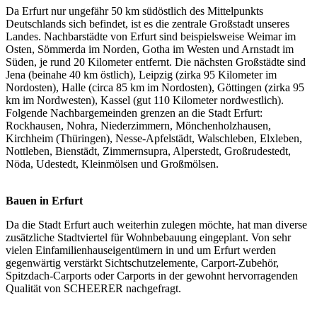
Da Erfurt nur ungefähr 50 km südöstlich des Mittelpunkts
Deutschlands sich befindet, ist es die zentrale Großstadt unseres
Landes. Nachbarstädte von Erfurt sind beispielsweise Weimar im
Osten, Sömmerda im Norden, Gotha im Westen und Arnstadt im
Süden, je rund 20 Kilometer entfernt. Die nächsten Großstädte sind
Jena (beinahe 40 km östlich), Leipzig (zirka 95 Kilometer im
Nordosten), Halle (circa 85 km im Nordosten), Göttingen (zirka 95
km im Nordwesten), Kassel (gut 110 Kilometer nordwestlich).
Folgende Nachbargemeinden grenzen an die Stadt Erfurt:
Rockhausen, Nohra, Niederzimmern, Mönchenholzhausen,
Kirchheim (Thüringen), Nesse-Apfelstädt, Walschleben, Elxleben,
Nottleben, Bienstädt, Zimmernsupra, Alperstedt, Großrudestedt,
Nöda, Udestedt, Kleinmölsen und Großmölsen.
Bauen in Erfurt
Da die Stadt Erfurt auch weiterhin zulegen möchte, hat man diverse
zusätzliche Stadtviertel für Wohnbebauung eingeplant. Von sehr
vielen Einfamilienhauseigentümern in und um Erfurt werden
gegenwärtig verstärkt Sichtschutzelemente, Carport-Zubehör,
Spitzdach-Carports
oder Carports in der gewohnt hervorragenden
Qualität von SCHEERER nachgefragt.