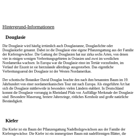
Hintergrund-Informationen
Douglasie
Die Douglasie wird häufig irrtümlich auch Douglastanne, Douglasfichte oder
Douglaskiefer genannt. Dabei ist die Douglasie eine eigene Pflanzengattung aus der Familie
der Kieferngewächse. Die Gattung der Douglasien hat nur zirka sechs Arten, von denen
vier in einigen wenigen Verbreitungsgebieten in Ostasien und zwei im westlichen
Nordamerika wachsen. In Europa war die Douglasie einst im Tertiär vorzufinden, im
Verlauf der Eiszeit ist sie hierzulande allerdings ausgestorben. Das eigentliche
Verbreitungsareal der Douglasie ist der Westen Nordamerikas.
Der schottische Botaniker David Douglas brachte den nach ihm benannten Baum im 19.
Jahrhundert von einer nordamerikanischen Tour mit nach Europa. Als eingeführte Art hat
sich die Douglasie mittlerweile in besonders vielen Ländern etabliert. In Deutschland
kommt die Douglasie vorrangig in Rheinland Pfalz vor. Auffällige Merkmale der Douglasie
sind: Besondere Maserung, breiere Jahresringe, rötliches Kernholz und große natürliche
Beständigkeit.
Kiefer
Die Kiefer ist ein Baum der Pflanzengattung Nadelholzgewächsen aus der Familie der
Kieferngewächse. Die Kiefer ist ein immergrüner Baum mit nadelförmigen Blätter, die