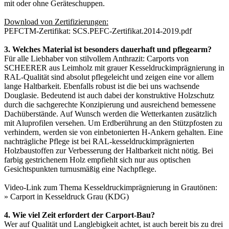
mit oder ohne Geräteschuppen.
Download von Zertifizierungen:
PEFCTM-Zertifikat:
SCS.PEFC-Zertifikat.2014-2019.pdf
3. Welches Material ist besonders dauerhaft und pflegearm?
Für alle Liebhaber von stilvollem Anthrazit: Carports von
SCHEERER aus Leimholz mit grauer Kesseldruckimprägnierung in
RAL-Qualität sind absolut pflegeleicht und zeigen eine vor allem
lange Haltbarkeit. Ebenfalls robust ist die bei uns wachsende
Douglasie. Bedeutend ist auch dabei der konstruktive Holzschutz
durch die sachgerechte Konzipierung und ausreichend bemessene
Dachüberstände. Auf Wunsch werden die Wetterkanten zusätzlich
mit Aluprofilen versehen. Um Erdberührung an den Stützpfosten zu
verhindern, werden sie von einbetonierten H-Ankern gehalten. Eine
nachträgliche Pflege ist bei RAL-kesseldruckimprägnierten
Holzbaustoffen zur Verbesserung der Haltbarkeit nicht nötig. Bei
farbig gestrichenem Holz empfiehlt sich nur aus optischen
Gesichtspunkten turnusmäßig eine Nachpflege.
Video-Link zum Thema Kesseldruckimprägnierung in Grautönen:
»
Carport in Kesseldruck Grau (KDG)
4. Wie viel Zeit erfordert der Carport-Bau?
Wer auf Qualität und Langlebigkeit achtet, ist auch bereit bis zu drei