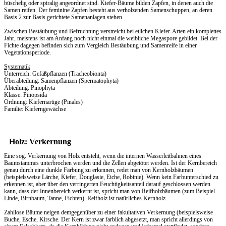
büschelig oder spiralig angeordnet sind. Kiefer-Bäume bilden Zapfen, in denen auch die
Samen reifen. Der feminine Zapfen besteht aus verholzenden Samenschuppen, an deren
Basis 2 zur Basis gerichtete Samenanlagen stehen.
Zwischen Bestäubung und Befruchtung verstreicht bei etlichen Kiefer-Arten ein komplettes
Jahr, meistens ist am Anfang noch nicht einmal die weibliche Megaspore gebildet. Bei der
Fichte dagegen befinden sich zum Vergleich Bestäubung und Samenreife in einer
Vegetationsperiode.
Systematik
Unterreich: Gefäßpflanzen (Tracheobionta)
Überabteilung: Samenpflanzen (Spermatophyta)
Abteilung: Pinophyta
Klasse: Pinopsida
Ordnung: Kiefernartige (Pinales)
Familie: Kieferngewächse
Holz: Verkernung
Eine sog. Verkernung von Holz entsteht, wenn die internen Wasserleitbahnen eines
Baumstammes unterbrochen werden und die Zellen abgetötet werden. Ist der Kernbereich
genau durch eine dunkle Färbung zu erkennen, redet man von Kernholzbäumen
(beispielsweise Lärche, Kiefer, Douglasie, Eiche, Robinie). Wenn kein Farbunterschied zu
erkennen ist, aber über den verringerten Feuchtigkeitsanteil darauf geschlossen werden
kann, dass der Innenbereich verkernt ist, spricht man von Reifholzbäumen (zum Beispiel
Linde, Birnbaum, Tanne, Fichten). Reifholz ist natürliches Kernholz.
Zahllose Bäume neigen demgegenüber zu einer fakultativen Verkernung (beispielsweise
Buche, Esche, Kirsche. Der Kern ist zwar farblich abgesetzt, man spricht allerdings von