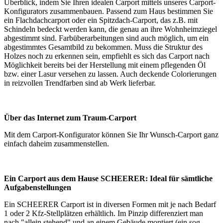
Überblick, indem Sie Ihren idealen Carport mittels unseres Carport-
Konfigurators zusammenbauen. Passend zum Haus bestimmen Sie
ein Flachdachcarport oder ein Spitzdach-Carport, das z.B. mit
Schindeln bedeckt werden kann, die genau an ihre Wohnheimziegel
abgestimmt sind. Farbüberarbeitungen sind auch möglich, um ein
abgestimmtes Gesamtbild zu bekommen. Muss die Struktur des
Holzes noch zu erkennen sein, empfiehlt es sich das Carport nach
Möglichkeit bereits bei der Herstellung mit einem pflegenden Öl
bzw. einer Lasur versehen zu lassen. Auch deckende Colorierungen
in reizvollen Trendfarben sind ab Werk lieferbar.
Über das Internet zum Traum-Carport
Mit dem
Carport-Konfigurator
können Sie Ihr Wunsch-Carport ganz
einfach daheim zusammenstellen.
Ein Carport aus dem Hause SCHEERER: Ideal für sämtliche
Aufgabenstellungen
Ein SCHEERER Carport ist in diversen Formen mit je nach Bedarf
1 oder 2 Kfz-Stellplätzen erhältlich. Im Pinzip differenziert man
nach "allein stehend" und an einem Gebäude montiert (ein sog.