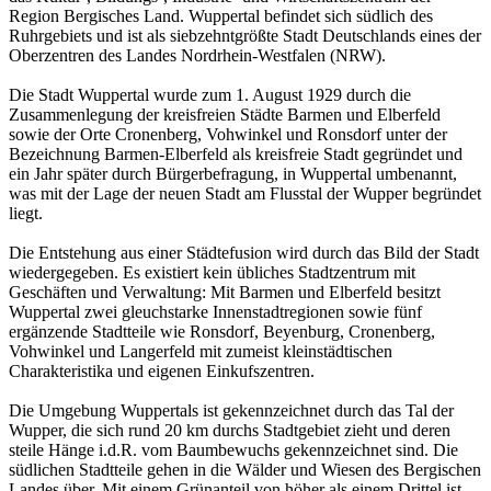
Region Bergisches Land. Wuppertal befindet sich südlich des
Ruhrgebiets und ist als siebzehntgrößte Stadt Deutschlands eines der
Oberzentren des Landes Nordrhein-Westfalen (NRW).
Die Stadt Wuppertal wurde zum 1. August 1929 durch die
Zusammenlegung der kreisfreien Städte Barmen und Elberfeld
sowie der Orte Cronenberg, Vohwinkel und Ronsdorf unter der
Bezeichnung Barmen-Elberfeld als kreisfreie Stadt gegründet und
ein Jahr später durch Bürgerbefragung, in Wuppertal umbenannt,
was mit der Lage der neuen Stadt am Flusstal der Wupper begründet
liegt.
Die Entstehung aus einer Städtefusion wird durch das Bild der Stadt
wiedergegeben. Es existiert kein übliches Stadtzentrum mit
Geschäften und Verwaltung: Mit Barmen und Elberfeld besitzt
Wuppertal zwei gleuchstarke Innenstadtregionen sowie fünf
ergänzende Stadtteile wie Ronsdorf, Beyenburg, Cronenberg,
Vohwinkel und Langerfeld mit zumeist kleinstädtischen
Charakteristika und eigenen Einkufszentren.
Die Umgebung Wuppertals ist gekennzeichnet durch das Tal der
Wupper, die sich rund 20 km durchs Stadtgebiet zieht und deren
steile Hänge i.d.R. vom Baumbewuchs gekennzeichnet sind. Die
südlichen Stadtteile gehen in die Wälder und Wiesen des Bergischen
Landes über. Mit einem Grünanteil von höher als einem Drittel ist