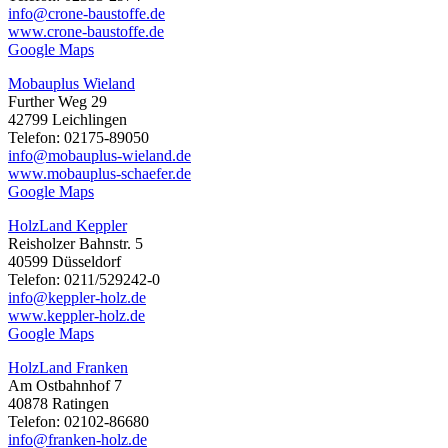
info@crone-baustoffe.de
www.crone-baustoffe.de
Google Maps
Mobauplus Wieland
Further Weg 29
42799 Leichlingen
Telefon: 02175-89050
info@mobauplus-wieland.de
www.mobauplus-schaefer.de
Google Maps
HolzLand Keppler
Reisholzer Bahnstr. 5
40599 Düsseldorf
Telefon: 0211/529242-0
info@keppler-holz.de
www.keppler-holz.de
Google Maps
HolzLand Franken
Am Ostbahnhof 7
40878 Ratingen
Telefon: 02102-86680
info@franken-holz.de