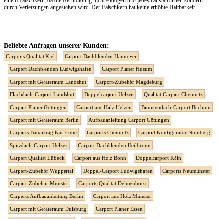
einem Falschkern, da die Kernbildung nicht endogen und jedesmal stattfindet, sondern
durch Verletzungen angestoßen wird. Der Falschkern hat keine erhöhte Haltbarkeit.
Beliebte Anfragen unserer Kunden:
Carports Qualität Kiel
Carport Dachblenden Hannover
Carport Dachblenden Ludwigshafen
Carport Planer Husum
Carport mit Geräteraum Landshut
Carport-Zubehör Magdeburg
Flachdach-Carport Landshut
Doppelcarport Uelzen
Qualität Carport Chemnitz
Carport Planer Göttingen
Carport aus Holz Uelzen
Bitumendach-Carport Bochum
Carport mit Geräteraum Berlin
Aufbauanleitung Carport Göttingen
Carports Bauantrag Karlsruhe
Carports Chemnitz
Carport Konfigurator Nürnberg
Spitzdach-Carport Uelzen
Carport Dachblenden Heilbronn
Carport Qualität Lübeck
Carport aus Holz Bonn
Doppelcarport Köln
Carport-Zubehör Wuppertal
Doppel-Carport Ludwigshafen
Carports Neumünster
Carport-Zubehör Münster
Carports Qualität Delmenhorst
Carports Aufbauanleitung Berlin
Carport aus Holz Münster
Carport mit Geräteraum Duisburg
Carport Planer Essen