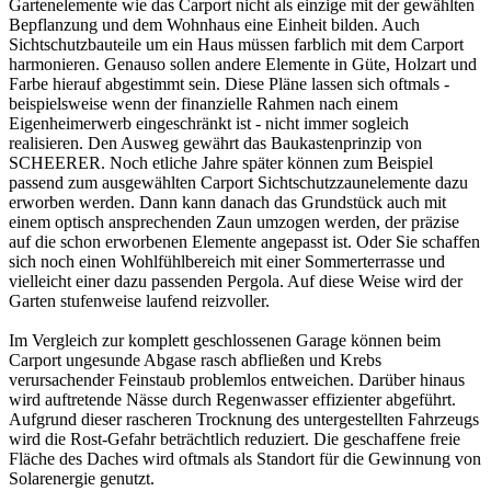
Gartenelemente wie das Carport nicht als einzige mit der gewählten
Bepflanzung und dem Wohnhaus eine Einheit bilden. Auch
Sichtschutzbauteile um ein Haus müssen farblich mit dem Carport
harmonieren. Genauso sollen andere Elemente in Güte, Holzart und
Farbe hierauf abgestimmt sein. Diese Pläne lassen sich oftmals -
beispielsweise wenn der finanzielle Rahmen nach einem
Eigenheimerwerb eingeschränkt ist - nicht immer sogleich
realisieren. Den Ausweg gewährt das Baukastenprinzip von
SCHEERER. Noch etliche Jahre später können zum Beispiel
passend zum ausgewählten Carport Sichtschutzzaunelemente dazu
erworben werden. Dann kann danach das Grundstück auch mit
einem optisch ansprechenden Zaun umzogen werden, der präzise
auf die schon erworbenen Elemente angepasst ist. Oder Sie schaffen
sich noch einen Wohlfühlbereich mit einer Sommerterrasse und
vielleicht einer dazu passenden Pergola. Auf diese Weise wird der
Garten stufenweise laufend reizvoller.
Im Vergleich zur komplett geschlossenen Garage können beim
Carport ungesunde Abgase rasch abfließen und Krebs
verursachender Feinstaub problemlos entweichen. Darüber hinaus
wird auftretende Nässe durch Regenwasser effizienter abgeführt.
Aufgrund dieser rascheren Trocknung des untergestellten Fahrzeugs
wird die Rost-Gefahr beträchtlich reduziert. Die geschaffene freie
Fläche des Daches wird oftmals als Standort für die Gewinnung von
Solarenergie genutzt.