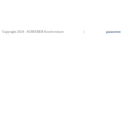
Copyright 2024 - SCHEERER
Komfortzäune
Impressum
|
Datenschutz
gazasceesx