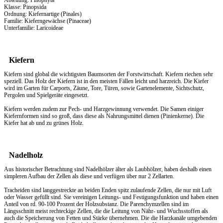
Abteilung: Pinophyta
Klasse: Pinopsida
Ordnung: Kiefernartige (Pinales)
Familie: Kieferngewächse (Pinaceae)
Unterfamilie: Laricoideae
Kiefern
Kiefern sind global die wichtigsten Baumsorten der Forstwirtschaft. Kiefern riechen sehr
speziell. Das
Holz
der Kiefern ist in den meisten Fällen leicht und harzreich. Die Kiefer
wird im Garten für Carports, Zäune, Tore, Türen, sowie Gartenelemente, Sichtschutz,
Pergolen und Spielgeräte eingesetzt.
Kiefern werden zudem zur Pech- und Harzgewinnung verwendet. Die Samen einiger
Kiefernformen sind so groß, dass diese als Nahrungsmittel dienen (Pinienkerne). Die
Kiefer hat ab und zu grünes Holz.
Nadelholz
Aus historischer Betrachtung sind Nadelhölzer älter als Laubhölzer, haben deshalb einen
simpleren Aufbau der Zellen als diese und verfügen über nur 2 Zellarten.
Tracheiden sind langgestreckte an beiden Enden spitz zulaufende Zellen, die nur mit Luft
oder Wasser gefüllt sind. Sie vereinigen Leitungs- und Festigungsfunktion und haben einen
Anteil von rd. 90-100 Prozent der Holzsubstanz. Die Parenchymzellen sind im
Längsschnitt meist rechteckige Zellen, die die Leitung von Nähr- und Wuchsstoffen als
auch die Speicherung von Fetten und Stärke übernehmen. Die die Harzkanäle umgebenden