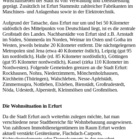
Wirtschaftsleben der Stadt ist von Verwaltung und Dienstleistung
geprägt. Zusätzlich ist Erfurt Stammsitz zahlreicher Fabrikanten im
Maschinen- und Anlagenbau sowie in der Elektrotechnik.
Aufgrund der Tatsache, dass Erfurt nur um und bei 50 Kilometer
südöstlich des Mittelpunkts von Deutschland liegt, ist es die zentrale
Großstadt des Landes. Nachbarstädte von Erfurt sind z.B. Arnstadt
im Süden, Sömmerda im Norden, Weimar im Osten und Gotha im
Westen, jeweils beinahe 20 Kilometer entfernt. Die nächstgelegenen
Metropolen sind Jena (etwa 40 Kilometer östlich), Leipzig (gut 95
km nordöstlich), Halle (rd. 85 Kilometer nordöstlich), Göttingen
(gut 95 Kilometer nordwestlich), Kassel (zirka 110 Kilometer im
Nordwesten). Folgende Gemeinden grenzen an die Stadt Erfurt:
Rockhausen, Nohra, Niederzimmern, Mönchenholzhausen,
Kirchheim (Thüringen), Walschleben, Nesse-Apfelstädt,
Zimmernsupra, Nottleben, Elxleben, Bienstädt, Großrudestedt,
Nöda, Udestedt, Alperstedt, Kleinmölsen und Großmölsen.
Die Wohnsituation in Erfurt
Da die Stadt Erfurt auch weiterhin zulegen möchte, hat man
verschiedene neue Stadtbereiche für Wohnbebauung ausgewiesen.
Von zahllosen Immobilieneigentümern im Raum Erfurt werden
aktuell verstärkt
Geräteräume
, Flachdach-Carports,
Sichtschutzelemente oder Doppelcarports in der gewohnt