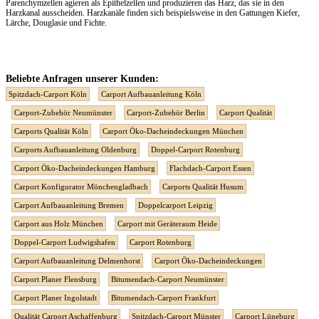
Parenchymzellen agieren als Epithelzellen und produzieren das Harz, das sie in den
Harzkanal ausscheiden. Harzkanäle finden sich beispielsweise in den Gattungen Kiefer,
Lärche, Douglasie und Fichte.
Beliebte Anfragen unserer Kunden:
Spitzdach-Carport Köln
Carport Aufbauanleitung Köln
Carport-Zubehör Neumünster
Carport-Zubehör Berlin
Carport Qualität
Carports Qualität Köln
Carport Öko-Dacheindeckungen München
Carports Aufbauanleitung Oldenburg
Doppel-Carport Rotenburg
Carport Öko-Dacheindeckungen Hamburg
Flachdach-Carport Essen
Carport Konfigurator Mönchengladbach
Carports Qualität Husum
Carport Aufbauanleitung Bremen
Doppelcarport Leipzig
Carport aus Holz München
Carport mit Geräteraum Heide
Doppel-Carport Ludwigshafen
Carport Rotenburg
Carport Aufbauanleitung Delmenhorst
Carport Öko-Dacheindeckungen
Carport Planer Flensburg
Bitumendach-Carport Neumünster
Carport Planer Ingolstadt
Bitumendach-Carport Frankfurt
Qualität Carport Aschaffenburg
Spitzdach-Carport Münster
Carport Lüneburg