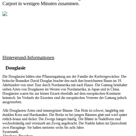
Carport in wenigen Minuten zusammen.
Hintergrund-Informationen
Douglasie
Die Douglasien bilden eine Pflanzengattung aus der Familie der Kieferngewächse. Der
britische Botaniker David Douglas brachte den nach ihm bezeichneten Baum im 19.
Jahrhundert von einer Tour durch Nordamerika mit nach Hause. Die Gattung beinhaltet
sieben Arten von Douglasien im Westen von Nordamerika, in Japan und in China.
Douglasien waren bis zur letzten Eiszeit ebenfalls auf dem europäischen Kontinent
heimisch. Im Verlaufe der Eiszeiten sind die europäischen Vertreter der Gattung jedoch
ausgestorben.
Alle Douglasien-Arten sind immergrüner Bäume. Das Holz ist schwer, langlebig mit
dunklen Kern und Harzkanälen. Die Borke ist bei jungen Bäumen glatt und wird später
rötlich-braun und dicker. Die Zweige hängen häufig. Die Blätter in Nadelform sind
wechselständig und vereinzelt am Zweig angebracht. Die Nadeln haben im Querschnitt
zwei Harzgänge. Sie halten meistens sechs bis acht Jahre.
Systematik