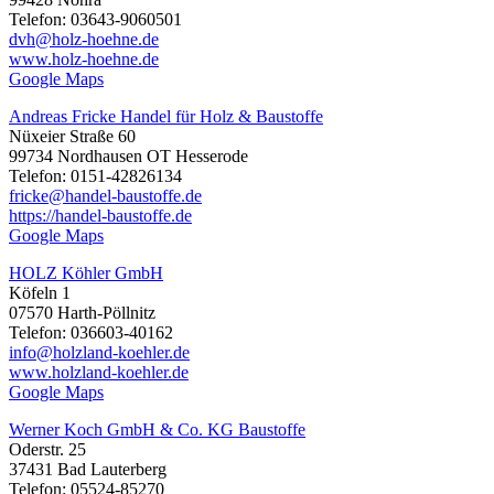
Telefon: 03643-9060501
dvh@holz-hoehne.de
www.holz-hoehne.de
Google Maps
Andreas Fricke Handel für Holz & Baustoffe
Nüxeier Straße 60
99734 Nordhausen OT Hesserode
Telefon: 0151-42826134
fricke@handel-baustoffe.de
https://handel-baustoffe.de
Google Maps
HOLZ Köhler GmbH
Köfeln 1
07570 Harth-Pöllnitz
Telefon: 036603-40162
info@holzland-koehler.de
www.holzland-koehler.de
Google Maps
Werner Koch GmbH & Co. KG Baustoffe
Oderstr. 25
37431 Bad Lauterberg
Telefon: 05524-85270