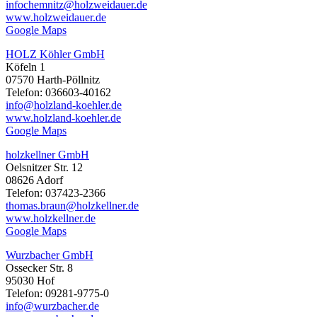
infochemnitz@holzweidauer.de
www.holzweidauer.de
Google Maps
HOLZ Köhler GmbH
Köfeln 1
07570 Harth-Pöllnitz
Telefon: 036603-40162
info@holzland-koehler.de
www.holzland-koehler.de
Google Maps
holzkellner GmbH
Oelsnitzer Str. 12
08626 Adorf
Telefon: 037423-2366
thomas.braun@holzkellner.de
www.holzkellner.de
Google Maps
Wurzbacher GmbH
Ossecker Str. 8
95030 Hof
Telefon: 09281-9775-0
info@wurzbacher.de