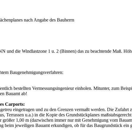
flächenplanes nach Angabe des Bauherrn
. NN und die Windlastzone 1 u. 2 (Binnen) das zu beachtende Maß. Höhe
achtem Baugenehmigungsverfahren:
tlich bestellten Vermessungsingenieur einholen. Mitunter, zum Beispie
gen Bauamt ab!
es Carports:
bsgetreu eingetragen und zu den Grenzen vermaßt werden. Die Zufahrt
s, Terrassen u.a.) in die Kopie des Grundstückplanes maßstabsgerech
er größer 1,00 m (dazwischen immer nur mit Genehmigung vom Bauamt)
ung beim jeweiligen Bauamt erkundigen, ob für das Baugrundstück ein g