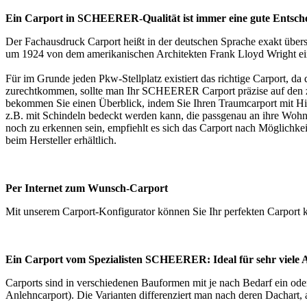
Ein Carport in SCHEERER-Qualität ist immer eine gute Entsch
Der Fachausdruck Carport heißt in der deutschen Sprache exakt überse
um 1924 von dem amerikanischen Architekten Frank Lloyd Wright einge
Für im Grunde jeden Pkw-Stellplatz existiert das richtige Carport, d
zurechtkommen, sollte man Ihr SCHEERER Carport präzise auf den 
bekommen Sie einen Überblick, indem Sie Ihren Traumcarport mit Hil
z.B. mit Schindeln bedeckt werden kann, die passgenau an ihre Woh
noch zu erkennen sein, empfiehlt es sich das Carport nach Möglichke
beim Hersteller erhältlich.
Per Internet zum Wunsch-Carport
Mit unserem
Carport-Konfigurator
können Sie Ihr perfekten Carport 
Ein Carport vom Spezialisten SCHEERER: Ideal für sehr viele 
Carports sind in verschiedenen Bauformen mit je nach Bedarf ein ode
Anlehncarport). Die Varianten differenziert man nach deren Dachart, 