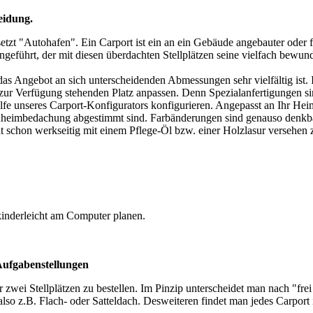
eidung.
tzt "Autohafen". Ein Carport ist ein an ein Gebäude angebauter oder f
führt, der mit diesen überdachten Stellplätzen seine vielfach bewunde
a das Angebot an sich unterscheidenden Abmessungen sehr vielfältig ist
zur Verfügung stehenden Platz anpassen. Denn Spezialanfertigungen
fe unseres Carport-Konfigurators konfigurieren. Angepasst an Ihr Hei
nheimbedachung abgestimmt sind. Farbänderungen sind genauso denkbar
it schon werkseitig mit einem Pflege-Öl bzw. einer Holzlasur versehen
kinderleicht am Computer planen.
Aufgabenstellungen
r zwei Stellplätzen zu bestellen. Im Pinzip unterscheidet man nach "f
also z.B. Flach- oder Satteldach. Desweiteren findet man jedes Carport