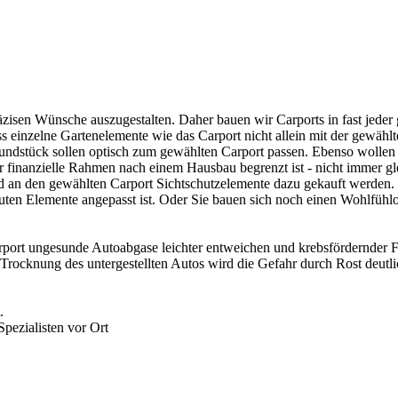
zisen Wünsche auszugestalten. Daher bauen wir Carports in fast jed
ass einzelne Gartenelemente wie das Carport nicht allein mit der gewä
ndstück sollen optisch zum gewählten Carport passen. Ebenso wollen 
er finanzielle Rahmen nach einem Hausbau begrenzt ist - nicht immer gl
an den gewählten Carport Sichtschutzelemente dazu gekauft werden. 
en Elemente angepasst ist. Oder Sie bauen sich noch einen Wohlfühlor
rport ungesunde Autoabgase leichter entweichen und krebsfördernder 
Trocknung des untergestellten Autos wird die Gefahr durch Rost deutli
.
Spezialisten vor Ort