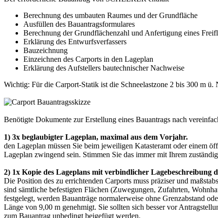
Berechnung des umbauten Raumes und der Grundfläche
Ausfüllen des Bauantragsformulares
Berechnung der Grundflächenzahl und Anfertigung eines Frei
Erklärung des Entwurfsverfassers
Bauzeichnung
Einzeichnen des Carports in den Lageplan
Erklärung des Aufstellers bautechnischer Nachweise
Wichtig: Für die
Carport
-Statik ist die Schneelastzone 2 bis 300 m ü
Benötigte Dokumente zur Erstellung eines Bauantrags nach vereinf
1) 3x beglaubigter Lageplan, maximal aus dem Vorjahr.
den Lageplan müssen Sie beim jeweiligen Katasteramt oder einem öffen
Lageplan zwingend sein. Stimmen Sie das immer mit Ihrem zuständi
2) 1x Kopie des Lageplans mit verbindlicher Lagebeschreibung d
Die Position des zu errichtenden Carports muss präziser und maßsta
sind sämtliche befestigten Flächen (Zuwegungen, Zufahrten, Wohnhau
festgelegt, werden Bauanträge normalerweise ohne Grenzabstand od
Länge von 9,00 m genehmigt. Sie sollten sich besser vor Antragstell
zum Bauantrag unbedingt beigefügt werden.