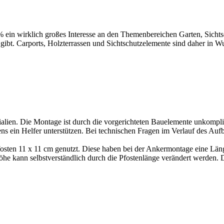
 ein wirklich großes Interesse an den Themenbereichen Garten,
Sicht
gibt. Carports,
Holzterrassen
und
Sichtschutzelemente
sind daher in W
ien. Die Montage ist durch die vorgerichteten Bauelemente unkomplizier
s ein Helfer unterstützen. Bei technischen Fragen im Verlauf des Aufb
sten 11 x 11 cm genutzt. Diese haben bei der Ankermontage eine Länge 
he kann selbstverständlich durch die Pfostenlänge verändert werden. D