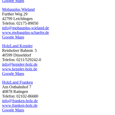
Google Maps
Mobauplus Wieland
Further Weg 29
42799 Leichlingen
Telefon: 02175-89050
info@mobauplus-wieland.de
www.mobauplus-schaefer.de
Google Maps
HolzLand Keppler
Reisholzer Bahnstr. 5
40599 Düsseldorf
Telefon: 0211/529242-0
info@keppler-holz.de
www.keppler-holz.de
Google Maps
HolzLand Franken
Am Ostbahnhof 7
40878 Ratingen
Telefon: 02102-86680
info@franken-holz.de
www.franken-holz.de
Google Maps