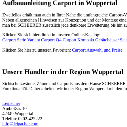
Aufbauanleitung Carport in Wuppertal
Zweifellos erhält man auch in Ihrer Nähe die umfangreiche Carport-V
Neben allgemeinen Hinweisen zur Konzeption und der Montage eines 
man bei SCHEERER zusätzlich jede denkbare Erweiterung bis hin zu
Klicken Sie sich hier direkt in unseren Online-Katalog:
Carport Serie Variant
Carport Q4
Carport Kompakt
Gerätehäuser
Sei
Klicken Sie hier zu unseren Favoriten:
Carport Auswahl und Preise
Unsere Händler in der Region Wuppertal
Sichtschutzwände,
Zäune
und Carports aus dem Hause SCHEERER find
Funktionalität. Daher arbeiten wir in der Region Wuppertal mit den
Leipacher
Amboßstr. 10
42349 Wuppertal
Telefon: 0202-425222
info@leipacher.com