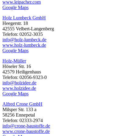
www.leipacher.com
Google Maps
Holz Lumbeck GmbH
Heegerstr. 18
42555 Velbert-Langenberg
Telefon: 02052-3035
info@holz-lumbeck.de
www.holz-lumbeck.de
Google Maps
Holz-Müller
Höseler Str. 16
42579 Heiligenhaus
Telefon: 02056-9323-0
info@holzidee.de
www.holzidee.de
Google Maps
Alfred Crone GmbH
Milsper Str. 133 a
58256 Ennepetal
Telefon: 02333-2974
info@crone-baustoffe.de
www.crone-baustoffe.de